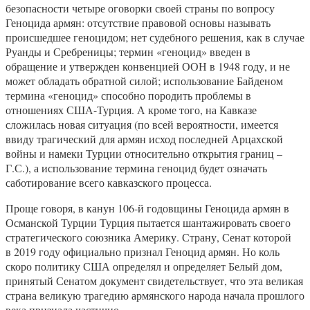
безопасности четыре оговорки своей страны по вопросу
Геноцида армян: отсутствие правовой основы называть
происшедшее геноцидом; нет судебного решения, как в случае
Руанды и Сребреницы; термин «геноцид» введен в
обращение и утвержден конвенцией ООН в 1948 году, и не
может обладать обратной силой; использование Байденом
термина «геноцид» способно породить проблемы в
отношениях США-Турция. А кроме того, на Кавказе
сложилась новая ситуация (по всей вероятности, имеется
ввиду трагический для армян исход последней Арцахской
войны и намеки Турции относительно открытия границ –
Г.С.), а использование термина геноцид будет означать
саботирование всего кавказского процесса.
Проще говоря, в канун 106-й годовщины Геноцида армян в
Османской Турции Турция пытается шантажировать своего
стратегического союзника Америку. Страну, Сенат которой
в 2019 году официально признал Геноцид армян. Но коль
скоро политику США определял и определяет Белый дом,
принятый Сенатом документ свидетельствует, что эта великая
страна великую трагедию армянского народа начала прошлого
века признала частично.