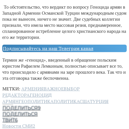
То обстоятельство, что вердикт по вопросу Геноцида армян в
Западной Армении Османской Турции международным судом
пока не вынесен, ничего не значит. Две судебных коллегии
признали, что имела место массовая резня, преднамеренное,
спланированное истребление целого христианского народа на
его же территории.
Подписывайтесь на наш Телеграм канал
Термин же «геноцид», введенный в обращение польским
юристом Рафаелем Лемкиным, полностью описывает все то,
что происходило с армянами на заре прошлого века. Так что и
эта отговорка также беспочвенна.
МЕТКИ:
АРМЕНИЯ
ВАЖНОЕ
ВЫБОР
РЕДАКТОРА
ГЕНОЦИД
АРМЯН
ГЕОПОЛИТИКА
ПОЛИТИКА
США
ТУРЦИЯ
ПОДЕЛИТЬСЯ
9
ПОДЕЛИТЬСЯ
ТВИТ
6
Новости СМИ2