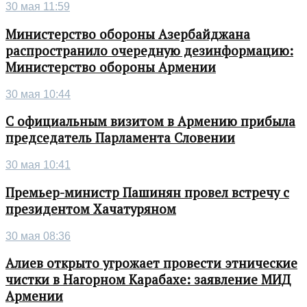
30 мая 11:59
Министерство обороны Азербайджана
распространило очередную дезинформацию:
Министерство обороны Армении
30 мая 10:44
С официальным визитом в Армению прибыла
председатель Парламента Словении
30 мая 10:41
Премьер-министр Пашинян провел встречу с
президентом Хачатуряном
30 мая 08:36
Алиев открыто угрожает провести этнические
чистки в Нагорном Карабахе: заявление МИД
Армении