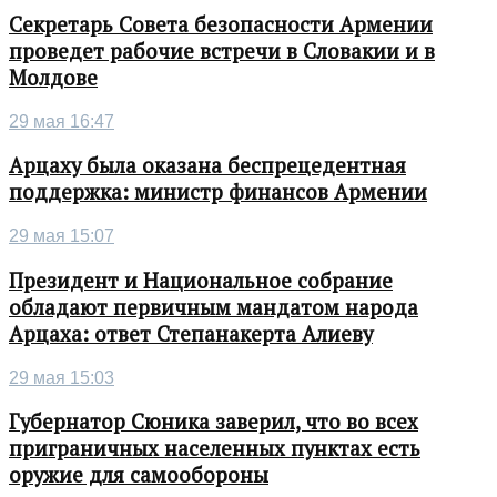
Секретарь Совета безопасности Армении
проведет рабочие встречи в Словакии и в
Молдове
29 мая 16:47
Арцаху была оказана беспрецедентная
поддержка: министр финансов Армении
29 мая 15:07
Президент и Национальное собрание
обладают первичным мандатом народа
Арцаха: ответ Степанакерта Алиеву
29 мая 15:03
Губернатор Сюника заверил, что во всех
приграничных населенных пунктах есть
оружие для самообороны