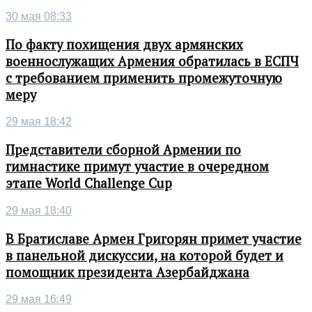
30 мая 08:33
По факту похищения двух армянских
военнослужащих Армения обратилась в ЕСПЧ
с требованием применить промежуточную
меру
29 мая 18:42
Представители сборной Армении по
гимнастике примут участие в очередном
этапе World Challenge Cup
29 мая 18:40
В Братиславе Армен Григорян примет участие
в панельной дискуссии, на которой будет и
помощник президента Азербайджана
29 мая 16:49