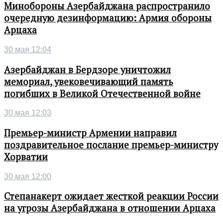
Минобороны Азербайджана распространило
очередную дезинформацию: Армия обороны
Арцаха
30 мая 12:04
Азербайджан в Бердзоре уничтожил
мемориал, увековечивающий память
погибших в Великой Отечественной войне
30 мая 12:03
Премьер-министр Армении направил
поздравительное послание премьер-министру
Хорватии
30 мая 12:00
Степанакерт ожидает жесткой реакции России
на угрозы Азербайджана в отношении Арцаха