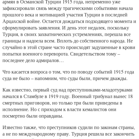
армян в Османской Турции 1915 года, непременно уже
зафиксировали связь между трагическими событиями начала
прошлого века и мотивацией участия Турции в последней
Арцахской войне. Остается дождаться подходящего момента и
сформулировать заявления. И день этот недалек, поскольку
Турция, в своих захватнических устремлениях, перешла все
границы и надоела всем. Вплоть до собственного народа. Не
случайно в этой стране часто происходят задушенные в крови
попытки военного переворота. Свидетельством тому –
последнее дело адмиралов…
Что касается вопроса о том, что по поводу событий 1915 года
суда не было – напомним, что суды были, причем дважды.
Как известно, первый суд над преступниками-младотурками
начался в Стамбуле в 1919 году. Военный трибунал вынес 18
смертных приговоров, но только три были приведены в
исполнение. Но с приходом к власти кемалистов они
посмертно были оправданы.
Известно также, что преступников судили по законам страны,
а не по международному праву. Турция решила все закончить