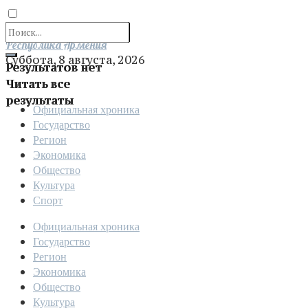
Отправить
Республика Армения
Суббота, 8 августа, 2026
Результатов нет
Читать все
результаты
Официальная хроника
Государство
Регион
Экономика
Общество
Культура
Спорт
Официальная хроника
Государство
Регион
Экономика
Общество
Культура