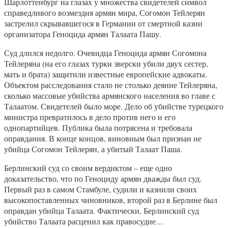
Шарлоттенбург на глазах у множества свидетелей символ
справедливого возмездия армян мира, Согомон Тейлерян
застрелил скрывавшегося в Германии от смертной казни
организатора Геноцида армян Талаата Пашу.
Суд длился недолго. Очевидца Геноцида армян Согомона
Тейлеряна (на его глазах турки зверски убили двух сестер,
мать и брата) защитили известные европейские адвокаты.
Объектом расследования стало не столько деяние Тейлеряна,
сколько массовые убийства армянского населения во главе с
Талаатом. Свидетелей было море. Дело об убийстве турецкого
министра превратилось в дело против него и его
однопартийцев. Публика была потрясена и требовала
оправдания. В конце концов, виновным был признан не
убийца Согомон Тейлерян, а убитый Талаат Паша.
Берлинский суд со своим вердиктом – еще одно
доказательство, что по Геноциду армян дважды был суд.
Первый раз в самом Стамбуле, судили и казнили своих
высокопоставленных чиновников, второй раз в Берлине был
оправдан убийца Талаата. Фактически, Берлинский суд
убийство Талаата расценил как правосудие…