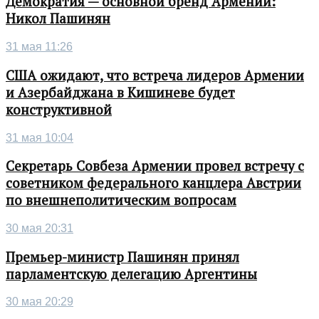
Демократия — основной бренд Армении:
Никол Пашинян
31 мая 11:26
США ожидают, что встреча лидеров Армении
и Азербайджана в Кишиневе будет
конструктивной
31 мая 10:04
Секретарь Совбеза Армении провел встречу с
советником федерального канцлера Австрии
по внешнеполитическим вопросам
30 мая 20:31
Премьер-министр Пашинян принял
парламентскую делегацию Аргентины
30 мая 20:29