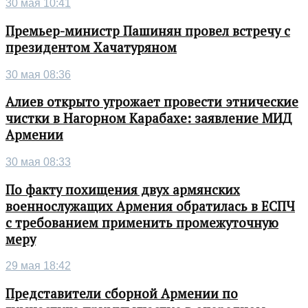
30 мая 10:41
Премьер-министр Пашинян провел встречу с
президентом Хачатуряном
30 мая 08:36
Алиев открыто угрожает провести этнические
чистки в Нагорном Карабахе: заявление МИД
Армении
30 мая 08:33
По факту похищения двух армянских
военнослужащих Армения обратилась в ЕСПЧ
с требованием применить промежуточную
меру
29 мая 18:42
Представители сборной Армении по