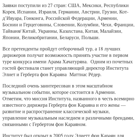
Заявки поступили из 27 стран: США, Мексики, Республики
Корея, Испании, Израиля, Германии, Австрии, Грузии, Кот-
д’Ивуара, Гонконга, Российской Федерации, Армении,
Боснии и Герцеговины, Словении, Колумбии, Чехи, Франции,
Тайваня/ Китай, Украины, Казахстана, Китая, Малайзии,
Японии, Великобритании, Беларуси, Польши.
Все претенденты пройдут отборочный тур, а 18 лучших
дирижеров получат возможность принять участие в первом
туре конкурса имени Арама Хачатуряна. Одним из почетных
гостей фестиваля станет управляющий директор Института
Элиет и Герберта фон Караяна Маттиас Рёдер.
Последний очень заинтересован в этом масштабном
музыкальном событии, которое состоится в Армении.
Отметим, что миссия Института, названного в честь всемирно
известного дирижера Герберта фон Караяна и его жены —
развитие и распространение классической музыки,
управление музыкальным наследием и различными брендами,
связанными с Гербертом фон Караяном.
Институт был открыт в 2005 году Элиетт фон Караян для