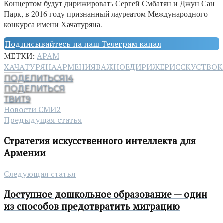
Концертом будут дирижировать Сергей Смбатян и Джун Сан
Парк, в 2016 году признанный лауреатом Международного
конкурса имени Хачатуряна.
Подписывайтесь на наш Телеграм канал
МЕТКИ:
АРАМ
ХАЧАТУРЯНА
АРМЕНИЯ
ВАЖНОЕ
ДИРИЖЕР
ИССКУСТВО
К
ПОДЕЛИТЬСЯ
14
ПОДЕЛИТЬСЯ
ТВИТ
9
Новости СМИ2
Предыдущая статья
Стратегия искусственного интеллекта для
Армении
Следующая статья
Доступное дошкольное образование — один
из способов предотвратить миграцию