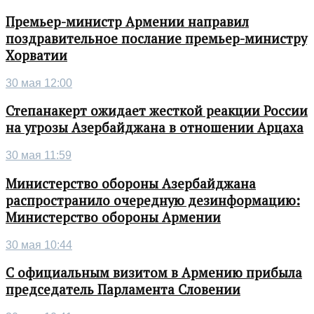
Премьер-министр Армении направил
поздравительное послание премьер-министру
Хорватии
30 мая 12:00
Степанакерт ожидает жесткой реакции России
на угрозы Азербайджана в отношении Арцаха
30 мая 11:59
Министерство обороны Азербайджана
распространило очередную дезинформацию:
Министерство обороны Армении
30 мая 10:44
С официальным визитом в Армению прибыла
председатель Парламента Словении