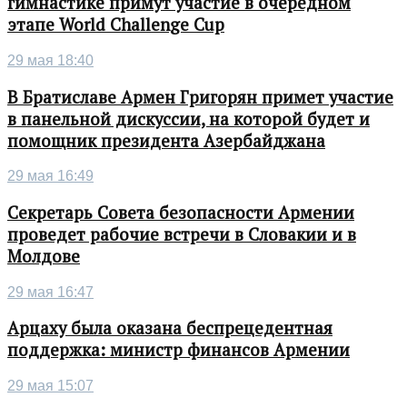
гимнастике примут участие в очередном
этапе World Challenge Cup
29 мая 18:40
В Братиславе Армен Григорян примет участие
в панельной дискуссии, на которой будет и
помощник президента Азербайджана
29 мая 16:49
Секретарь Совета безопасности Армении
проведет рабочие встречи в Словакии и в
Молдове
29 мая 16:47
Арцаху была оказана беспрецедентная
поддержка: министр финансов Армении
29 мая 15:07