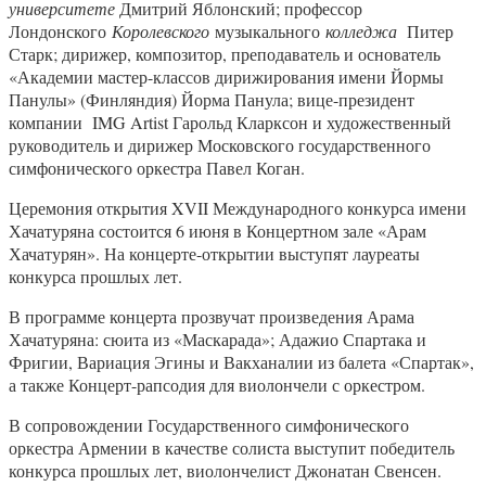
университете
Дмитрий Яблонский; профессор
Лондонского
Королевского
музыкального
колледжа
Питер
Старк; дирижер, композитор, преподаватель и основатель
«Академии мастер-классов дирижирования имени Йормы
Панулы» (Финляндия) Йорма Панула; вице-президент
компании IMG Artist Гарольд Кларксон и художественный
руководитель и дирижер Московского государственного
симфонического оркестра Павел Коган.
Церемония открытия XVII Международного конкурса имени
Хачатуряна состоится 6 июня в Концертном зале «Арам
Хачатурян». На концерте-открытии выступят лауреаты
конкурса прошлых лет.
В программе концерта прозвучат произведения Арама
Хачатуряна: сюита из «Маскарада»; Адажио Спартака и
Фригии, Вариация Эгины и Вакханалии из балета «Спартак»,
а также Концерт-рапсодия для виолончели с оркестром.
В сопровождении Государственного симфонического
оркестра Армении в качестве солиста выступит победитель
конкурса прошлых лет, виолончелист Джонатан Свенсен.