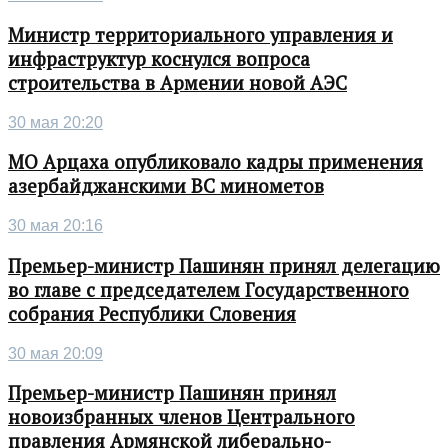
Министр территориального управления и
инфраструктур коснулся вопроса
строительства в Армении новой АЭС
30 мая 20:20
МО Арцаха опубликовало кадры применения
азербайджанскими ВС минометов
30 мая 20:16
Премьер-министр Пашинян принял делегацию
во главе с председателем Государственного
собрания Республики Словения
30 мая 20:09
Премьер-министр Пашинян принял
новоизбранных членов Центрального
правления Армянской либерально-