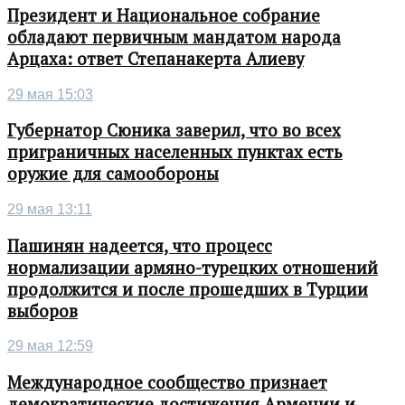
Президент и Национальное собрание
обладают первичным мандатом народа
Арцаха: ответ Степанакерта Алиеву
29 мая 15:03
Губернатор Сюника заверил, что во всех
приграничных населенных пунктах есть
оружие для самообороны
29 мая 13:11
Пашинян надеется, что процесс
нормализации армяно-турецких отношений
продолжится и после прошедших в Турции
выборов
29 мая 12:59
Международное сообщество признает
демократические достижения Армении и