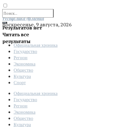
Отправить
Республика Армения
Воскресенье, 9 августа, 2026
Результатов нет
Читать все
результаты
Официальная хроника
Государство
Регион
Экономика
Общество
Культура
Спорт
Официальная хроника
Государство
Регион
Экономика
Общество
Культура