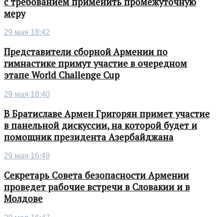
с требованием применить промежуточную
меру
29 мая 18:42
Представители сборной Армении по
гимнастике примут участие в очередном
этапе World Challenge Cup
29 мая 18:40
В Братиславе Армен Григорян примет участие
в панельной дискуссии, на которой будет и
помощник президента Азербайджана
29 мая 16:49
Секретарь Совета безопасности Армении
проведет рабочие встречи в Словакии и в
Молдове