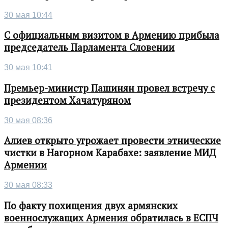
30 мая 10:44
С официальным визитом в Армению прибыла
председатель Парламента Словении
30 мая 10:41
Премьер-министр Пашинян провел встречу с
президентом Хачатуряном
30 мая 08:36
Алиев открыто угрожает провести этнические
чистки в Нагорном Карабахе: заявление МИД
Армении
30 мая 08:33
По факту похищения двух армянских
военнослужащих Армения обратилась в ЕСПЧ