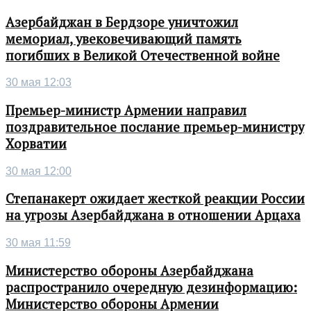
Азербайджан в Бердзоре уничтожил
мемориал, увековечивающий память
погибших в Великой Отечественной войне
30 мая 12:03
Премьер-министр Армении направил
поздравительное послание премьер-министру
Хорватии
30 мая 12:00
Степанакерт ожидает жесткой реакции России
на угрозы Азербайджана в отношении Арцаха
30 мая 11:59
Министерство обороны Азербайджана
распространило очередную дезинформацию:
Министерство обороны Армении