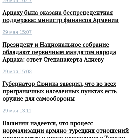
29 мая 16:47
Арцаху была оказана беспрецедентная
поддержка: министр финансов Армении
29 мая 15:07
Президент и Национальное собрание
обладают первичным мандатом народа
Арцаха: ответ Степанакерта Алиеву
29 мая 15:03
Губернатор Сюника заверил, что во всех
приграничных населенных пунктах есть
оружие для самообороны
29 мая 13:11
Пашинян надеется, что процесс
нормализации армяно-турецких отношений
продолжится и после прошедших в Турции