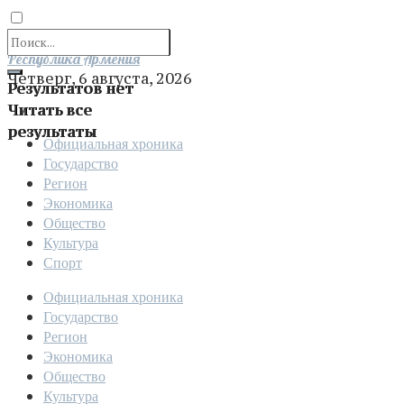
Отправить
Республика Армения
Четверг, 6 августа, 2026
Результатов нет
Читать все
результаты
Официальная хроника
Государство
Регион
Экономика
Общество
Культура
Спорт
Официальная хроника
Государство
Регион
Экономика
Общество
Культура