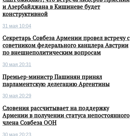
и Азербайджана в Кишиневе будет
конструктивной
31 мая 10:04
Секретарь Совбеза Армении провел встречу с
советником федерального канцлера Австрии
по внешнеполитическим вопросам
30 мая 20:31
Премьер-министр Пашинян принял
парламентскую делегацию Аргентины
30 мая 20:29
Словения рассчитывает на поддержку
Армении в получении статуса непостоянного
члена Совбеза ООН
30 мая 20:23