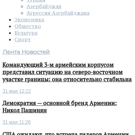
Азербайджан
Агрессия Азербайджана
Экономика
Общество
Культура
Спорт
Лента Новостей
Командующий 3-м армейским корпусом
представил ситуацию на северо-восточном
участке границы: она относительно стабильна
31 мая 12:22
Демократия — основной бренд Армении:
Никол Пашинян
31 мая 11:26
США ожидают, что встреча лидеров Армении