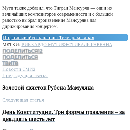
Мути также добавил, что Тигран Мансурян — один из
величайших композиторов современности и с большой
радостью выбрал произведение Мансуряна для
дирижирования концертом.
Подписывайтесь на наш Телеграм канал
МЕТКИ:
РИККАРДО МУТИ
ФЕСТИВАЛЬ РАВЕННА
ПОДЕЛИТЬСЯ
12
ПОДЕЛИТЬСЯ
ТВИТ
8
Новости СМИ2
Предыдущая статья
Золотой свисток Рубена Мамуляна
Следующая статья
День Конституции. Три формы правления – за
двадцать шесть лет