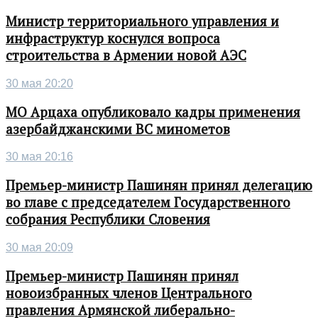
Министр территориального управления и
инфраструктур коснулся вопроса
строительства в Армении новой АЭС
30 мая 20:20
МО Арцаха опубликовало кадры применения
азербайджанскими ВС минометов
30 мая 20:16
Премьер-министр Пашинян принял делегацию
во главе с председателем Государственного
собрания Республики Словения
30 мая 20:09
Премьер-министр Пашинян принял
новоизбранных членов Центрального
правления Армянской либерально-