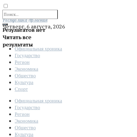
Отправить
Республика Армения
Четверг, 6 августа, 2026
Результатов нет
Читать все
результаты
Официальная хроника
Государство
Регион
Экономика
Общество
Культура
Спорт
Официальная хроника
Государство
Регион
Экономика
Общество
Культура