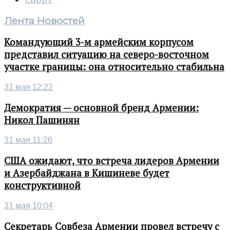
Лента Новостей
Командующий 3-м армейским корпусом
представил ситуацию на северо-восточном
участке границы: она относительно стабильна
31 мая 12:22
Демократия — основной бренд Армении:
Никол Пашинян
31 мая 11:26
США ожидают, что встреча лидеров Армении
и Азербайджана в Кишиневе будет
конструктивной
31 мая 10:04
Секретарь Совбеза Армении провел встречу с