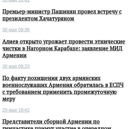
Премьер-министр Пашинян провел встречу с
президентом Хачатуряном
30 мая 08:36
Алиев открыто угрожает провести этнические
чистки в Нагорном Карабахе: заявление МИД
Армении
30 мая 08:33
По факту похищения двух армянских
военнослужащих Армения обратилась в ЕСПЧ
с требованием применить промежуточную
меру
29 мая 18:42
Представители сборной Армении по
гимнастике примут участие в очередном