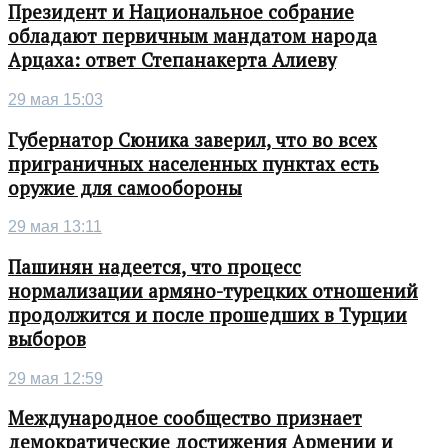
Президент и Национальное собрание
обладают первичным мандатом народа
Арцаха: ответ Степанакерта Алиеву
29 мая 15:03
Губернатор Сюника заверил, что во всех
приграничных населенных пунктах есть
оружие для самообороны
29 мая 13:11
Пашинян надеется, что процесс
нормализации армяно-турецких отношений
продолжится и после прошедших в Турции
выборов
29 мая 12:59
Международное сообщество признает
демократические достижения Армении и