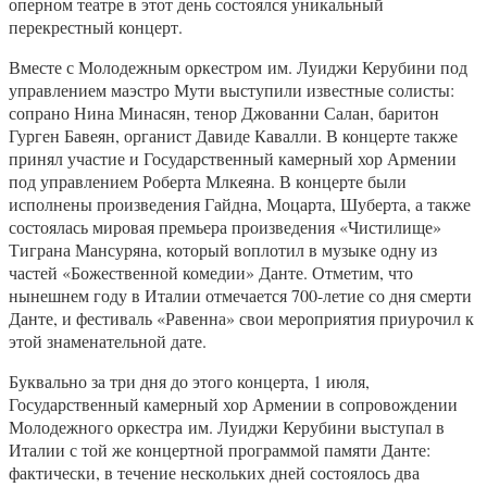
оперном театре в этот день состоялся уникальный
перекрестный концерт.
Вместе с Молодежным оркестром им. Луиджи Керубини под
управлением маэстро Мути выступили известные солисты:
сопрано Нина Минасян, тенор Джованни Салан, баритон
Гурген Бавеян, органист Давиде Кавалли. В концерте также
принял участие и Государственный камерный хор Армении
под управлением Роберта Млкеяна. В концерте были
исполнены произведения Гайдна, Моцарта, Шуберта, а также
состоялась мировая премьера произведения «Чистилище»
Тиграна Мансуряна, который воплотил в музыке одну из
частей «Божественной комедии» Данте. Отметим, что
нынешнем году в Италии отмечается 700-летие со дня смерти
Данте, и фестиваль «Равенна» свои мероприятия приурочил к
этой знаменательной дате.
Буквально за три дня до этого концерта, 1 июля,
Государственный камерный хор Армении в сопровождении
Молодежного оркестра им. Луиджи Керубини выступал в
Италии с той же концертной программой памяти Данте:
фактически, в течение нескольких дней состоялось два