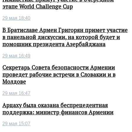
этапе World Challenge Cup
29 мая 18:40
В Братиславе Армен Григорян примет участие
в панельной дискуссии, на которой будет и
помощник президента Азербайджана
29 мая 16:49
Секретарь Совета безопасности Армении
проведет рабочие встречи в Словакии и в
Молдове
29 мая 16:47
Арцаху была оказана беспрецедентная
поддержка: министр финансов Армении
29 мая 15:07