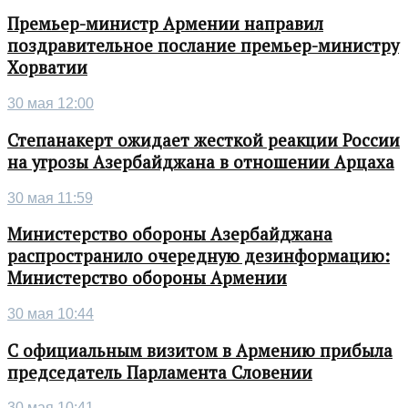
Премьер-министр Армении направил
поздравительное послание премьер-министру
Хорватии
30 мая 12:00
Степанакерт ожидает жесткой реакции России
на угрозы Азербайджана в отношении Арцаха
30 мая 11:59
Министерство обороны Азербайджана
распространило очередную дезинформацию:
Министерство обороны Армении
30 мая 10:44
С официальным визитом в Армению прибыла
председатель Парламента Словении
30 мая 10:41