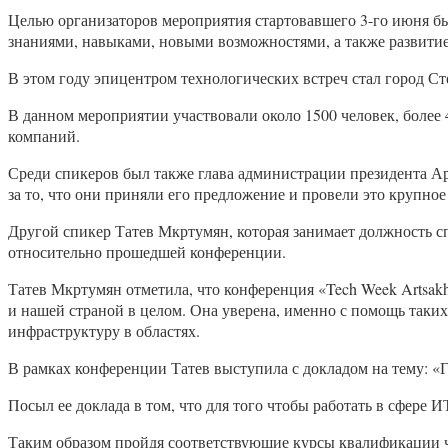
Целью организаторов мероприятия стартовавшего 3-го июня б
знаниями, навыками, новыми возможностями, а также развитие
В этом году эпицентром технологических встреч стал город Ст
В данном мероприятии участвовали около 1500 человек, более
компаний.
Среди спикеров был также глава администрации президента А
за то, что они приняли его предложение и провели это крупно
Другой спикер Татев Мкртумян, которая занимает должность с
относительно прошедшей конференции.
Татев Мкртумян отметила, что конференция «Tech Week Artsak
и нашей страной в целом. Она уверена, именно с помощь таки
инфраструктуру в областях.
В рамках конференции Татев выступила с докладом на тему: «Г
Посыл ее доклада в том, что для того чтобы работать в сфере
Таким образом пройдя соответствующие курсы квалификации 