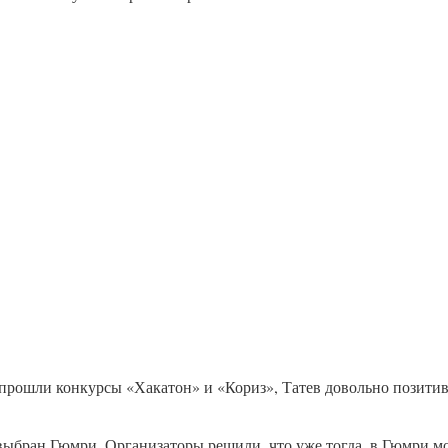
 прошли конкурсы «Хакатон» и «Кориз», Татев довольно позитив
выбран Гюмри. Организаторы решили, что уже тогда, в Гюмри м