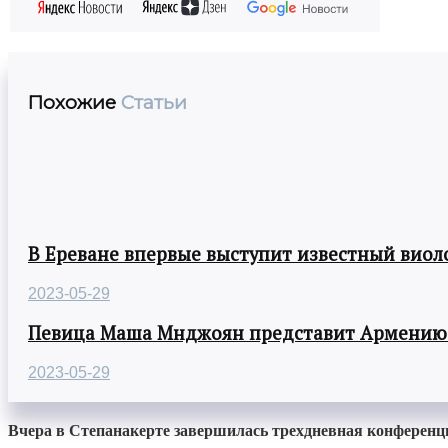
Похожие
Статьи
В Ереване впервые выступит известный виол
2023-05-29
Певица Маша Мнджоян представит Армению н
2023-05-29
Вчера в Степанакерте завершилась трехдневная конференци