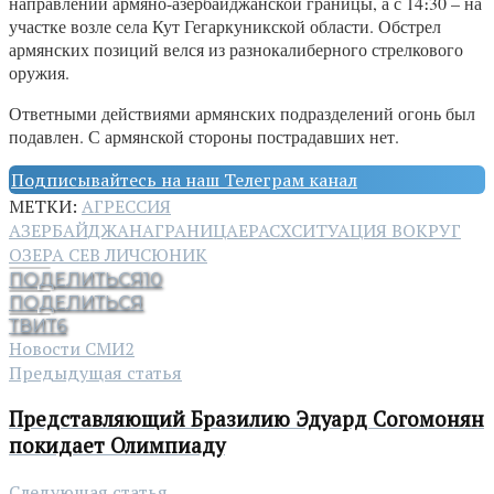
направлении армяно-азербайджанской границы, а с 14։30 – на
участке возле села Кут Гегаркуникской области. Обстрел
армянских позиций велся из разнокалиберного стрелкового
оружия.
Ответными действиями армянских подразделений огонь был
подавлен. С армянской стороны пострадавших нет.
Подписывайтесь на наш Телеграм канал
МЕТКИ:
АГРЕССИЯ
АЗЕРБАЙДЖАНА
ГРАНИЦА
ЕРАСХ
СИТУАЦИЯ ВОКРУГ
ОЗЕРА СЕВ ЛИЧ
СЮНИК
ПОДЕЛИТЬСЯ
10
ПОДЕЛИТЬСЯ
ТВИТ
6
Новости СМИ2
Предыдущая статья
Представляющий Бразилию Эдуард Согомонян
покидает Олимпиаду
Следующая статья