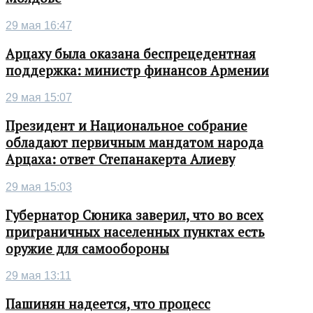
29 мая 16:47
Арцаху была оказана беспрецедентная
поддержка: министр финансов Армении
29 мая 15:07
Президент и Национальное собрание
обладают первичным мандатом народа
Арцаха: ответ Степанакерта Алиеву
29 мая 15:03
Губернатор Сюника заверил, что во всех
приграничных населенных пунктах есть
оружие для самообороны
29 мая 13:11
Пашинян надеется, что процесс