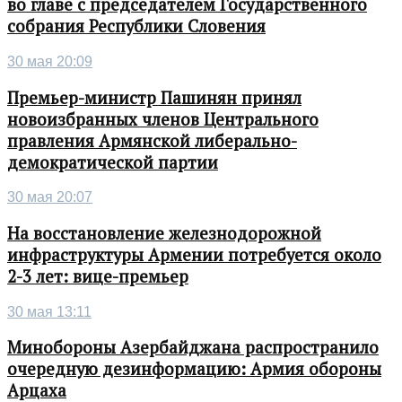
во главе с председателем Государственного
собрания Республики Словения
30 мая 20:09
Премьер-министр Пашинян принял
новоизбранных членов Центрального
правления Армянской либерально-
демократической партии
30 мая 20:07
На восстановление железнодорожной
инфраструктуры Армении потребуется около
2-3 лет: вице-премьер
30 мая 13:11
Минобороны Азербайджана распространило
очередную дезинформацию: Армия обороны
Арцаха