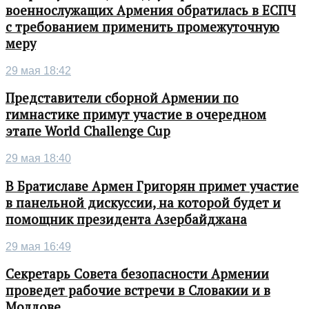
военнослужащих Армения обратилась в ЕСПЧ
с требованием применить промежуточную
меру
29 мая 18:42
Представители сборной Армении по
гимнастике примут участие в очередном
этапе World Challenge Cup
29 мая 18:40
В Братиславе Армен Григорян примет участие
в панельной дискуссии, на которой будет и
помощник президента Азербайджана
29 мая 16:49
Секретарь Совета безопасности Армении
проведет рабочие встречи в Словакии и в
Молдове