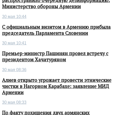
распространило очередную дезинформацию:
Министерство обороны Армении
30 мая 10:44
С официальным визитом в Армению прибыла
председатель Парламента Словении
30 мая 10:41
Премьер-министр Пашинян провел встречу с
президентом Хачатуряном
30 мая 08:36
Алиев открыто угрожает провести этнические
чистки в Нагорном Карабахе: заявление МИД
Армении
30 мая 08:33
По факту похищения двух армянских