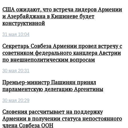
США ожидают, что встреча лидеров Армении
и Азербайджана в Кишиневе будет
конструктивной
31 мая 10:04
Секретарь Совбеза Армении провел встречу с
советником федерального канцлера Австрии
по внешнеполитическим вопросам
30 мая 20:31
Премьер-министр Пашинян принял
парламентскую делегацию Аргентины
30 мая 20:29
Словения рассчитывает на поддержку
Армении в получении статуса непостоянного
члена Совбеза ООН