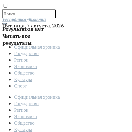
Отправить
Республика Армения
Пятница, 7 августа, 2026
Результатов нет
Читать все
результаты
Официальная хроника
Государство
Регион
Экономика
Общество
Культура
Спорт
Официальная хроника
Государство
Регион
Экономика
Общество
Культура