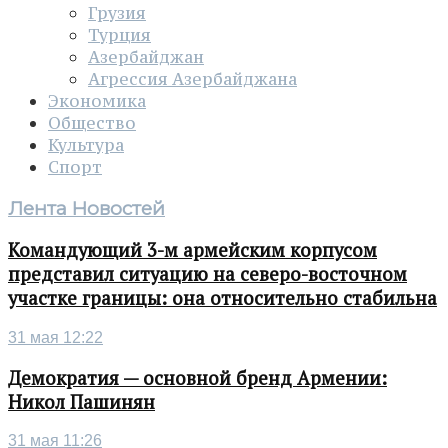
Грузия
Турция
Азербайджан
Агрессия Азербайджана
Экономика
Общество
Культура
Спорт
Лента Новостей
Командующий 3-м армейским корпусом
представил ситуацию на северо-восточном
участке границы: она относительно стабильна
31 мая 12:22
Демократия — основной бренд Армении:
Никол Пашинян
31 мая 11:26