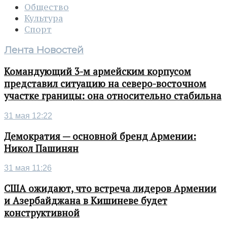
Общество
Культура
Спорт
Лента Новостей
Командующий 3-м армейским корпусом
представил ситуацию на северо-восточном
участке границы: она относительно стабильна
31 мая 12:22
Демократия — основной бренд Армении:
Никол Пашинян
31 мая 11:26
США ожидают, что встреча лидеров Армении
и Азербайджана в Кишиневе будет
конструктивной