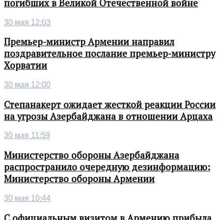
погибших в Великой Отечественной войне
30 мая 12:03
Премьер-министр Армении направил
поздравительное послание премьер-министру
Хорватии
30 мая 12:00
Степанакерт ожидает жесткой реакции России
на угрозы Азербайджана в отношении Арцаха
30 мая 11:59
Министерство обороны Азербайджана
распространило очередную дезинформацию:
Министерство обороны Армении
30 мая 10:44
С официальным визитом в Армению прибыла