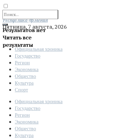
Отправить
Республика Армения
Пятница, 7 августа, 2026
Результатов нет
Читать все
результаты
Официальная хроника
Государство
Регион
Экономика
Общество
Культура
Спорт
Официальная хроника
Государство
Регион
Экономика
Общество
Культура