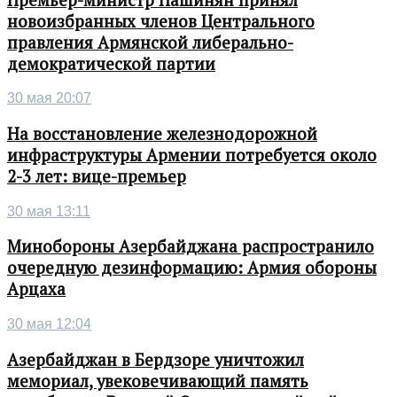
новоизбранных членов Центрального
правления Армянской либерально-
демократической партии
30 мая 20:07
На восстановление железнодорожной
инфраструктуры Армении потребуется около
2-3 лет: вице-премьер
30 мая 13:11
Минобороны Азербайджана распространило
очередную дезинформацию: Армия обороны
Арцаха
30 мая 12:04
Азербайджан в Бердзоре уничтожил
мемориал, увековечивающий память