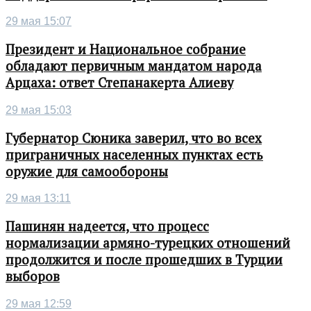
29 мая 15:07
Президент и Национальное собрание
обладают первичным мандатом народа
Арцаха: ответ Степанакерта Алиеву
29 мая 15:03
Губернатор Сюника заверил, что во всех
приграничных населенных пунктах есть
оружие для самообороны
29 мая 13:11
Пашинян надеется, что процесс
нормализации армяно-турецких отношений
продолжится и после прошедших в Турции
выборов
29 мая 12:59