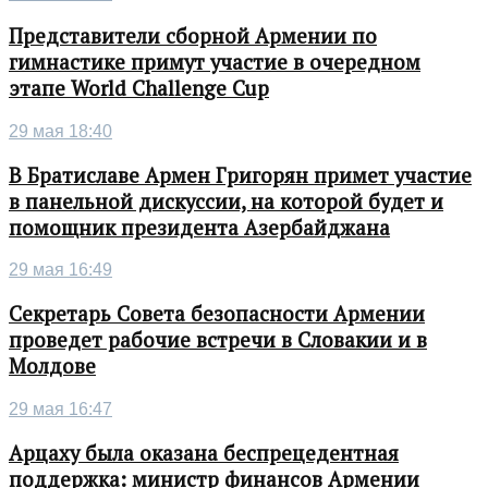
Представители сборной Армении по
гимнастике примут участие в очередном
этапе World Challenge Cup
29 мая 18:40
В Братиславе Армен Григорян примет участие
в панельной дискуссии, на которой будет и
помощник президента Азербайджана
29 мая 16:49
Секретарь Совета безопасности Армении
проведет рабочие встречи в Словакии и в
Молдове
29 мая 16:47
Арцаху была оказана беспрецедентная
поддержка: министр финансов Армении