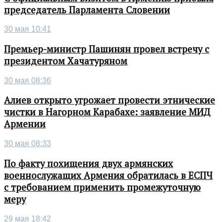
председатель Парламента Словении
30 мая 10:41
Премьер-министр Пашинян провел встречу с
президентом Хачатуряном
30 мая 08:36
Алиев открыто угрожает провести этнические
чистки в Нагорном Карабахе: заявление МИД
Армении
30 мая 08:33
По факту похищения двух армянских
военнослужащих Армения обратилась в ЕСПЧ
с требованием применить промежуточную
меру
29 мая 18:42