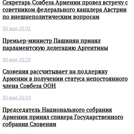
Секретарь Совбеза Армении провел встречу с
советником федерального канцлера Австрии
по внешнеполитическим вопросам
30 мая 20:31
Премьер-министр Пашинян принял
парламентскую делегацию Аргентины
30 мая 20:29
Словения рассчитывает на поддержку
Армении в получении статуса непостоянного
члена Совбеза ООН
30 мая 20:23
Председатель Национального собрания
Армении принял спикера Государственного
собрания Словении