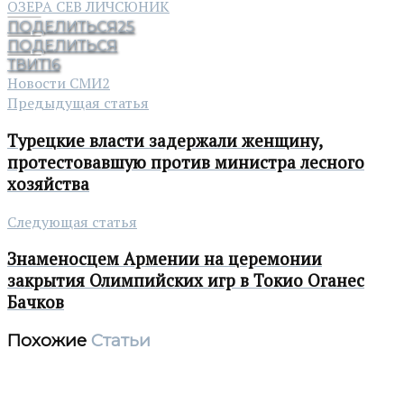
ОЗЕРА СЕВ ЛИЧ
СЮНИК
ПОДЕЛИТЬСЯ
25
ПОДЕЛИТЬСЯ
ТВИТ
16
Новости СМИ2
Предыдущая статья
Турецкие власти задержали женщину,
протестовавшую против министра лесного
хозяйства
Следующая статья
Знаменосцем Армении на церемонии
закрытия Олимпийских игр в Токио Оганес
Бачков
Похожие
Статьи