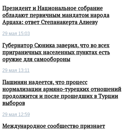
Президент и Национальное собрание
обладают первичным мандатом народа
Арцаха: ответ Степанакерта Алиеву
29 мая 15:03
Губернатор Сюника заверил, что во всех
приграничных населенных пунктах есть
оружие для самообороны
29 мая 13:11
Пашинян надеется, что процесс
нормализации армяно-турецких отношений
продолжится и после прошедших в Турции
выборов
29 мая 12:59
Международное сообщество признает