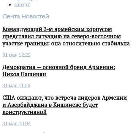
Спорт
Лента Новостей
Командующий 3-м армейским корпусом
представил ситуацию на северо-восточном
участке границы: она относительно стабильна
31 мая 12:22
Демократия — основной бренд Армении:
Никол Пашинян
31 мая 11:26
США ожидают, что встреча лидеров Армении
и Азербайджана в Кишиневе будет
конструктивной
31 мая 10:04