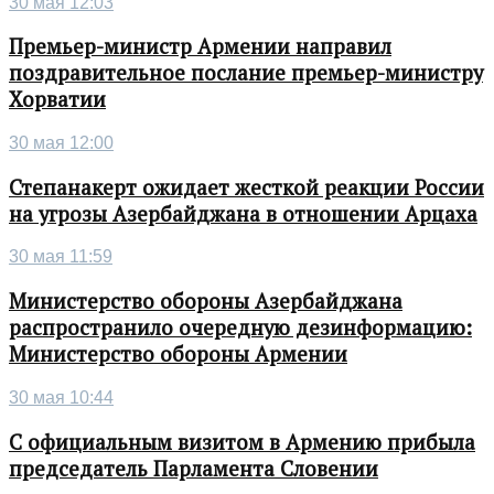
30 мая 12:03
Премьер-министр Армении направил
поздравительное послание премьер-министру
Хорватии
30 мая 12:00
Степанакерт ожидает жесткой реакции России
на угрозы Азербайджана в отношении Арцаха
30 мая 11:59
Министерство обороны Азербайджана
распространило очередную дезинформацию:
Министерство обороны Армении
30 мая 10:44
С официальным визитом в Армению прибыла
председатель Парламента Словении