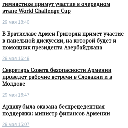
гимнастике примут участие в очередном
этапе World Challenge Cup
29 мая 18:40
В Братиславе Армен Григорян примет участие
в панельной дискуссии, на которой будет и
помощник президента Азербайджана
29 мая 16:49
Секретарь Совета безопасности Армении
проведет рабочие встречи в Словакии и в
Молдове
29 мая 16:47
Арцаху была оказана беспрецедентная
поддержка: министр финансов Армении
29 мая 15:07