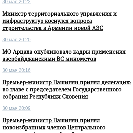
30 мая 20:22
Министр территориального управления и
инфраструктур коснулся вопроса
строительства в Армении новой АЭС
30 мая 20:20
МО Арцаха опубликовало кадры применения
азербайджанскими ВС минометов
30 мая 20:16
Премьер-министр Пашинян принял делегацию
во главе с председателем Государственного
собрания Республики Словения
30 мая 20:09
Премьер-министр Пашинян принял
новоизбранных членов Центрального