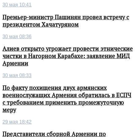
30 мая 10:41
Премьер-министр Пашинян провел встречу с
президентом Хачатуряном
30 мая 08:36
Алиев открыто угрожает провести этнические
чистки в Нагорном Карабахе: заявление МИД
Армении
30 мая 08:33
По факту похищения двух армянских
военнослужащих Армения обратилась в ЕСПЧ
с требованием применить промежуточную
меру
29 мая 18:42
Представители сборной Армении по