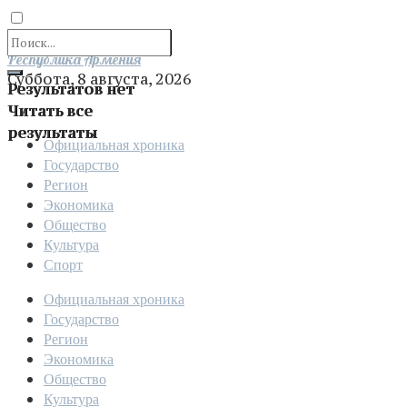
Отправить
Республика Армения
Суббота, 8 августа, 2026
Результатов нет
Читать все
результаты
Официальная хроника
Государство
Регион
Экономика
Общество
Культура
Спорт
Официальная хроника
Государство
Регион
Экономика
Общество
Культура