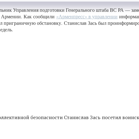
альник Управления подготовки Генерального штаба ВС РА — заме
у Армении. Как сообщили
«Арменпресс» в управлении
информац
вал приграничную обстановку. Станислав Зась был проинформи
едель.
ллективной безопасности Станислав Зась посетил воинск