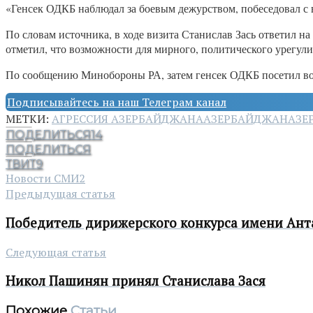
«Генсек ОДКБ наблюдал за боевым дежурством, побеседовал с
По словам источника, в ходе визита Станислав Зась ответил
отметил, что возможности для мирного, политического урегул
По сообщению Минобороны РА, затем генсек ОДКБ посетил вое
Подписывайтесь на наш Телеграм канал
МЕТКИ:
АГРЕССИЯ АЗЕРБАЙДЖАНА
АЗЕРБАЙДЖАН
АЗЕ
ПОДЕЛИТЬСЯ
14
ПОДЕЛИТЬСЯ
ТВИТ
9
Новости СМИ2
Предыдущая статья
Победитель дирижерского конкурса имени Ант
Следующая статья
Никол Пашинян принял Станислава Зася
Похожие
Статьи