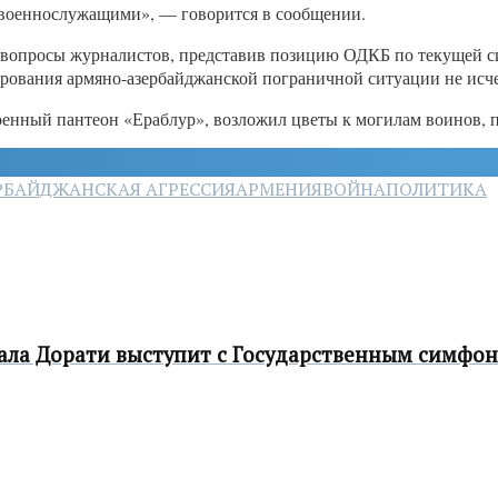
 военнослужащими», — говорится в сообщении.
 на вопросы журналистов, представив позицию ОДКБ по текущей
ирования армяно-азербайджанской пограничной ситуации не исч
нный пантеон «Ераблур», возложил цветы к могилам воинов, п
РБАЙДЖАНСКАЯ АГРЕССИЯ
АРМЕНИЯ
ВОЙНА
ПОЛИТИКА
ала Дорати выступит с Государственным симфо