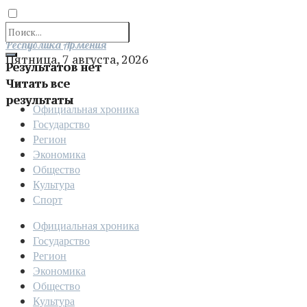
Отправить
Республика Армения
Пятница, 7 августа, 2026
Результатов нет
Читать все
результаты
Официальная хроника
Государство
Регион
Экономика
Общество
Культура
Спорт
Официальная хроника
Государство
Регион
Экономика
Общество
Культура