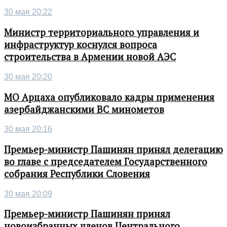
30 мая 20:22
Министр территориального управления и
инфраструктур коснулся вопроса
строительства в Армении новой АЭС
30 мая 20:20
МО Арцаха опубликовало кадры применения
азербайджанскими ВС минометов
30 мая 20:16
Премьер-министр Пашинян принял делегацию
во главе с председателем Государственного
собрания Республики Словения
30 мая 20:09
Премьер-министр Пашинян принял
новоизбранных членов Центрального