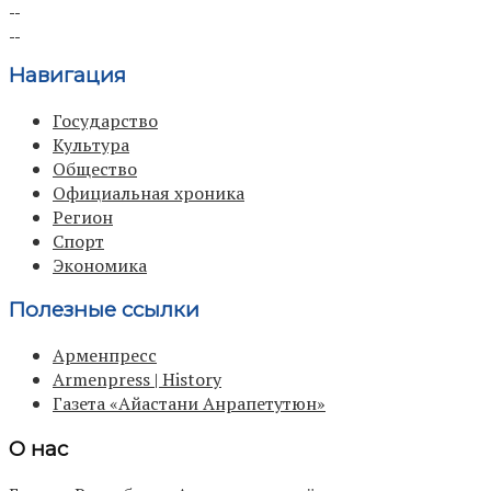
Навигация
Государство
Культура
Общество
Официальная хроника
Регион
Спорт
Экономика
Полезные ссылки
Арменпресс
Armenpress | History
Газета «Айастани Анрапетутюн»
О нас