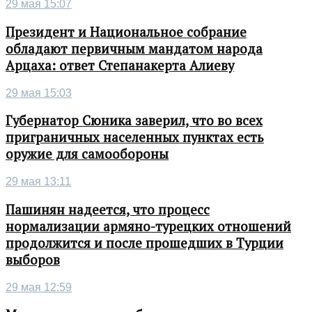
29 мая 15:07
Президент и Национальное собрание
обладают первичным мандатом народа
Арцаха: ответ Степанакерта Алиеву
29 мая 15:03
Губернатор Сюника заверил, что во всех
приграничных населенных пунктах есть
оружие для самообороны
29 мая 13:11
Пашинян надеется, что процесс
нормализации армяно-турецких отношений
продолжится и после прошедших в Турции
выборов
29 мая 12:59