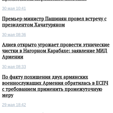
30 мая 10:41
Премьер-министр Пашинян провел встречу с
президентом Хачатуряном
30 мая 08:36
Алиев открыто угрожает провести этнические
чистки в Нагорном Карабахе: заявление МИД
Армении
30 мая 08:33
По факту похищения двух армянских
военнослужащих Армения обратилась в ЕСПЧ
с требованием применить промежуточную
меру
29 мая 18:42