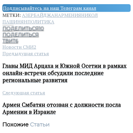
Подписывайтесь на наш Телеграм канал
МЕТКИ:
АЗЕРБАЙДЖАН
АРМЕНИЯ
НИКОЛ
ПАШИНЯН
ПОЛИТИКА
ПОДЕЛИТЬСЯ
10
ПОДЕЛИТЬСЯ
ТВИТ
6
Новости СМИ2
Предыдущая статья
Главы МИД Арцаха и Южной Осетии в рамках
онлайн-встречи обсудили последние
региональные развития
Следующая статья
Армен Смбатян отозван с должности посла
Армении в Израиле
Похожие
Статьи