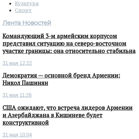
Культура
Спорт
Лента Новостей
Командующий 3-м армейским корпусом
представил ситуацию на северо-восточном
участке границы: она относительно стабильна
31 мая 12:22
Демократия — основной бренд Армении:
Никол Пашинян
31 мая 11:26
США ожидают, что встреча лидеров Армении
и Азербайджана в Кишиневе будет
конструктивной
31 мая 10:04