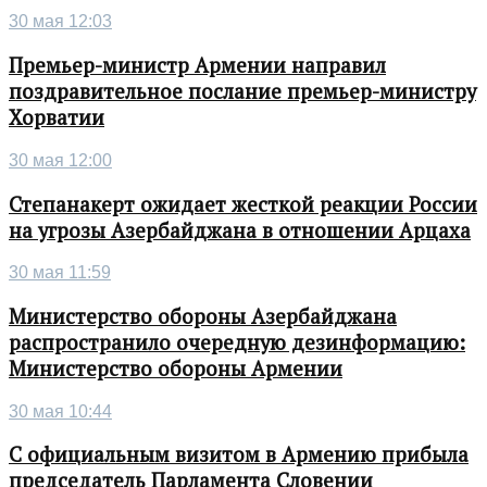
30 мая 12:03
Премьер-министр Армении направил
поздравительное послание премьер-министру
Хорватии
30 мая 12:00
Степанакерт ожидает жесткой реакции России
на угрозы Азербайджана в отношении Арцаха
30 мая 11:59
Министерство обороны Азербайджана
распространило очередную дезинформацию:
Министерство обороны Армении
30 мая 10:44
С официальным визитом в Армению прибыла
председатель Парламента Словении