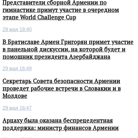
Представители сборной Армении по
гимнастике примут участие в очередном
этапе World Challenge Cup
29 мая 18:40
В Братиславе Армен Григорян примет участие
в панельной дискуссии, на которой будет и
помощник президента Азербайджана
29 мая 16:49
Секретарь Совета безопасности Армении
проведет рабочие встречи в Словакии и в
Молдове
29 мая 16:47
Арцаху была оказана беспрецедентная
поддержка: министр финансов Армении