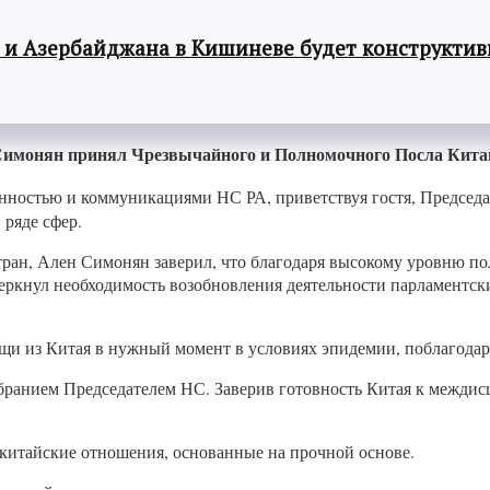
 и Азербайджана в Кишиневе будет конструкти
 Симонян принял Чрезвычайного и Полномочного Посла Кит
нностью и коммуникациями НС РА, приветствуя гостя, Председ
 ряде сфер.
тран, Ален Симонян заверил, что благодаря высокому уровню по
еркнул необходимость возобновления деятельности парламентск
щи из Китая в нужный момент в условиях эпидемии, поблагодар
збранием Председателем НС. Заверив готовность Китая к межди
китайские отношения, основанные на прочной основе.