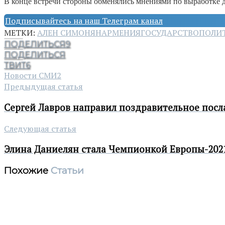
В конце встречи стороны обменялись мнениями по выработке 
Подписывайтесь на наш Телеграм канал
МЕТКИ:
АЛЕН СИМОНЯН
АРМЕНИЯ
ГОСУДАРСТВО
ПОЛИ
ПОДЕЛИТЬСЯ
9
ПОДЕЛИТЬСЯ
ТВИТ
6
Новости СМИ2
Предыдущая статья
Сергей Лавров направил поздравительное посл
Следующая статья
Элина Даниелян стала Чемпионкой Европы-202
Похожие
Статьи