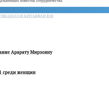
дальнейших повесток сотрудничества.
ТИКА
ПОСОЛ КИТАЯ
ФАН ЮН
ание Арарату Мирзояну
1 среди женщин