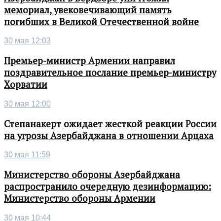
мемориал, увековечивающий память
погибших в Великой Отечественной войне
30 мая 12:03
Премьер-министр Армении направил
поздравительное послание премьер-министру
Хорватии
30 мая 12:00
Степанакерт ожидает жесткой реакции России
на угрозы Азербайджана в отношении Арцаха
30 мая 11:59
Министерство обороны Азербайджана
распространило очередную дезинформацию:
Министерство обороны Армении
30 мая 10:44