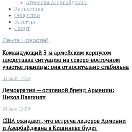
Агрессия Азербайджана
Экономика
Общество
Культура
Спорт
Лента Новостей
Командующий 3-м армейским корпусом
представил ситуацию на северо-восточном
участке границы: она относительно стабильна
31 мая 12:22
Демократия — основной бренд Армении:
Никол Пашинян
31 мая 11:26
США ожидают, что встреча лидеров Армении
и Азербайджана в Кишиневе будет