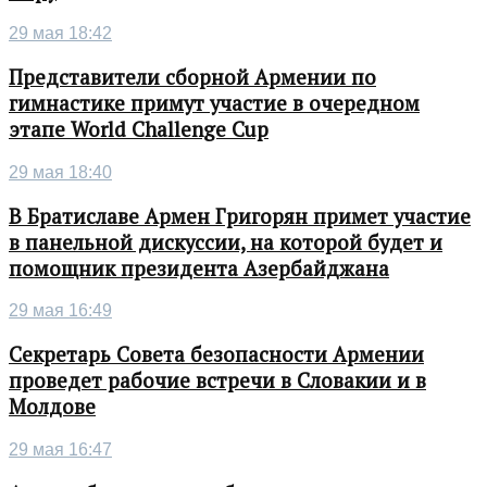
29 мая 18:42
Представители сборной Армении по
гимнастике примут участие в очередном
этапе World Challenge Cup
29 мая 18:40
В Братиславе Армен Григорян примет участие
в панельной дискуссии, на которой будет и
помощник президента Азербайджана
29 мая 16:49
Секретарь Совета безопасности Армении
проведет рабочие встречи в Словакии и в
Молдове
29 мая 16:47