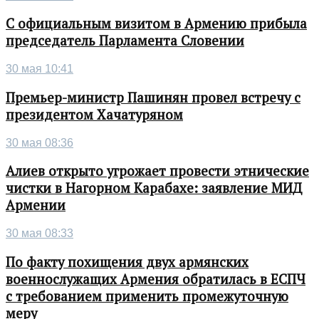
С официальным визитом в Армению прибыла
председатель Парламента Словении
30 мая 10:41
Премьер-министр Пашинян провел встречу с
президентом Хачатуряном
30 мая 08:36
Алиев открыто угрожает провести этнические
чистки в Нагорном Карабахе: заявление МИД
Армении
30 мая 08:33
По факту похищения двух армянских
военнослужащих Армения обратилась в ЕСПЧ
с требованием применить промежуточную
меру