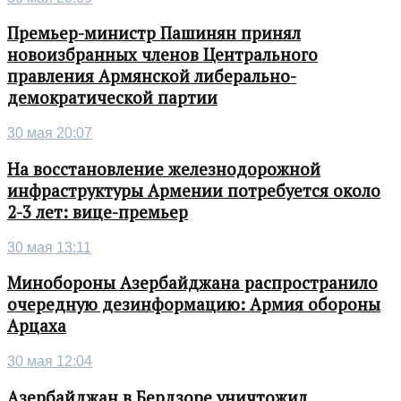
Премьер-министр Пашинян принял
новоизбранных членов Центрального
правления Армянской либерально-
демократической партии
30 мая 20:07
На восстановление железнодорожной
инфраструктуры Армении потребуется около
2-3 лет: вице-премьер
30 мая 13:11
Минобороны Азербайджана распространило
очередную дезинформацию: Армия обороны
Арцаха
30 мая 12:04
Азербайджан в Бердзоре уничтожил