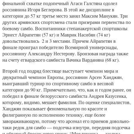
финальной схватке подопечный Агаси Галстяна одолел
россиянина Игоря Беглерова. В этой же дисциплине в
категории до 57 кг третье место занял Максим Манукян. Три
других армянских спортсмена стали призерами первенства по
боевому самбо. Воспитанники степанакертской спортшколы
Эрнест Айрапетян (57 кг) и Маврик Насибян (74 кг)
довольствовались 2 и 3 местами. Причем Айрапетян в
финале проиграл победителю Всемирной универсиады,
россиянину Александру Нестерову. Бронзовая награда также
на счету егвардского самбиста Вачика Варданяна (68 кг).
Второй год подряд блестяще выступает чемпион мира и
двукратный чемпион Европы, россиянин Арсен Ханджян,
выигравший турнир по спортивному самбо в весовой
категории до 90 кг. Примечательно, что, как и годом ранее, он
победил в финале белорусского самбиста Андрея Казусенка,
которому, видимо, мешает фамилия. По оценке специалистов,
Ханджян показывает феноменальную по красоте и
филигранную по исполнению технику, еще более
завораживающую, потому что арсенал его приемов довольно-
таки редок для самбо — подсечка изнутри, передняя подсечка
и обратный бросок через спину. “Моя техника — заслуга