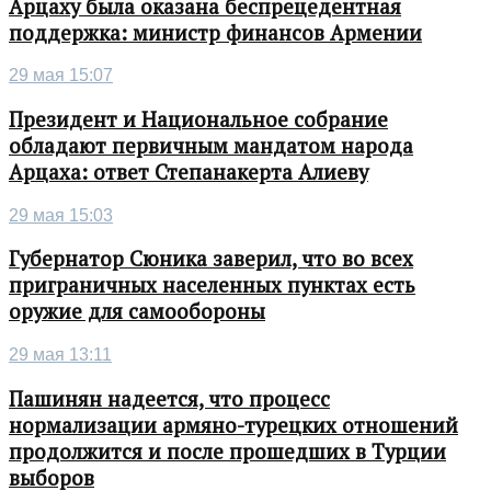
Арцаху была оказана беспрецедентная
поддержка: министр финансов Армении
29 мая 15:07
Президент и Национальное собрание
обладают первичным мандатом народа
Арцаха: ответ Степанакерта Алиеву
29 мая 15:03
Губернатор Сюника заверил, что во всех
приграничных населенных пунктах есть
оружие для самообороны
29 мая 13:11
Пашинян надеется, что процесс
нормализации армяно-турецких отношений
продолжится и после прошедших в Турции
выборов