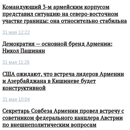
Командующий 3-м армейским корпусом
представил ситуацию на северо-восточном
участке границы: она относительно стабильна
31 мая 12:22
Демократия — основной бренд Армении:
Никол Пашинян
31 мая 11:26
США ожидают, что встреча лидеров Армении
и Азербайджана в Кишиневе будет
конструктивной
31 мая 10:04
Секретарь Совбеза Армении провел встречу с
советником федерального канцлера Австрии
по внешнеполитическим вопросам