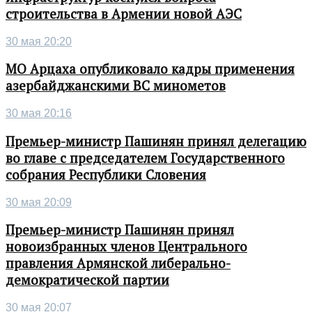
строительства в Армении новой АЭС
30 мая 20:20
МО Арцаха опубликовало кадры применения
азербайджанскими ВС минометов
30 мая 20:16
Премьер-министр Пашинян принял делегацию
во главе с председателем Государственного
собрания Республики Словения
30 мая 20:09
Премьер-министр Пашинян принял
новоизбранных членов Центрального
правления Армянской либерально-
демократической партии
30 мая 20:07