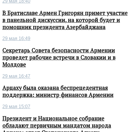
29 мая 18:40
В Братиславе Армен Григорян примет участие
в панельной дискуссии, на которой будет и
помощник президента Азербайджана
29 мая 16:49
Секретарь Совета безопасности Армении
проведет рабочие встречи в Словакии и в
Молдове
29 мая 16:47
Арцаху была оказана беспрецедентная
поддержка: министр финансов Армении
29 мая 15:07
Президент и Национальное собрание
обладают первичным мандатом народа