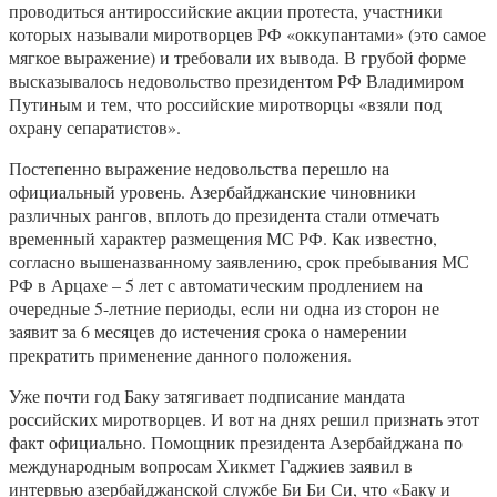
проводиться антироссийские акции протеста, участники
которых называли миротворцев РФ «оккупантами» (это самое
мягкое выражение) и требовали их вывода. В грубой форме
высказывалось недовольство президентом РФ Владимиром
Путиным и тем, что российские миротворцы «взяли под
охрану сепаратистов».
Постепенно выражение недовольства перешло на
официальный уровень. Азербайджанские чиновники
различных рангов, вплоть до президента стали отмечать
временный характер размещения МС РФ. Как известно,
согласно вышеназванному заявлению, срок пребывания МС
РФ в Арцахе – 5 лет с автоматическим продлением на
очередные 5-летние периоды, если ни одна из сторон не
заявит за 6 месяцев до истечения срока о намерении
прекратить применение данного положения.
Уже почти год Баку затягивает подписание мандата
российских миротворцев. И вот на днях решил признать этот
факт официально. Помощник президента Азербайджана по
международным вопросам Хикмет Гаджиев заявил в
интервью азербайджанской службе Би Би Си, что «Баку и