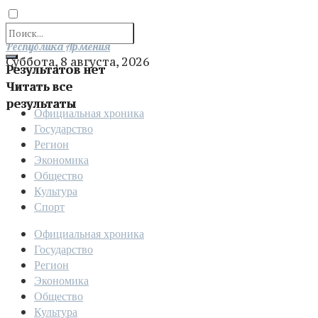
Отправить
Республика Армения
Суббота, 8 августа, 2026
Результатов нет
Читать все
результаты
Официальная хроника
Государство
Регион
Экономика
Общество
Культура
Спорт
Официальная хроника
Государство
Регион
Экономика
Общество
Культура