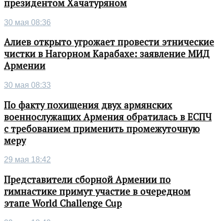
президентом Хачатуряном
30 мая 08:36
Алиев открыто угрожает провести этнические
чистки в Нагорном Карабахе: заявление МИД
Армении
30 мая 08:33
По факту похищения двух армянских
военнослужащих Армения обратилась в ЕСПЧ
с требованием применить промежуточную
меру
29 мая 18:42
Представители сборной Армении по
гимнастике примут участие в очередном
этапе World Challenge Cup