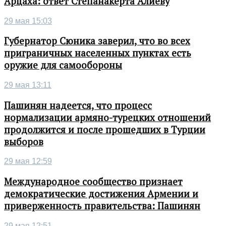
Арцаха: ответ Степанакерта Алиеву
29 мая 15:03
Губернатор Сюника заверил, что во всех
приграничных населенных пунктах есть
оружие для самообороны
29 мая 13:11
Пашинян надеется, что процесс
нормализации армяно-турецких отношений
продолжится и после прошедших в Турции
выборов
29 мая 12:59
Международное сообщество признает
демократические достижения Армении и
приверженность правительства: Пашинян
29 мая 12:51