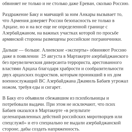
обвиняет не только и не столько даже Ереван, сколько Россию.
Раздражение Баку и маячащей за ним Анкары вызывает то,
что Армения доверяет России безопасность не только в
Арцахе, но и на все еще не определенной границе с
Азербайджаном, на важных участках которой по просьбе
армянской стороны размещены российские пограничники.
Дальше — больше. Алиевские «эксперты» обвиняют Россию
даже в появлении 25 августа в Мартакерте азербайджанского
без преувелическия диверсанта-террориста, арестованного
властями Арцаха благодаря храбрости и сообразительности
двух арцахских подростков, которым проникший в их дом
военнослужащий ВС Азербайджана Джамиль Бабаев угрожал
ножом, требуя еды и сигарет.
В Баку его объявили сбежавшим из психбольницы и
потребовали выдачи. При этом не исключают, что псих
Бабаев оказался в Мартакерте «в результате
целенаправленных действий российских миротворцев или
спецслужб» и его специально не выдали азербайджанской
стороне, дабы создать напряженность.