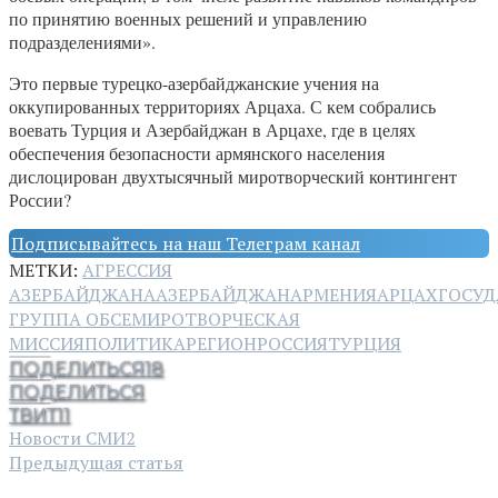
по принятию военных решений и управлению
подразделениями».
Это первые турецко-азербайджанские учения на
оккупированных территориях Арцаха. С кем собрались
воевать Турция и Азербайджан в Арцахе, где в целях
обеспечения безопасности армянского населения
дислоцирован двухтысячный миротворческий контингент
России?
Подписывайтесь на наш Телеграм канал
МЕТКИ:
АГРЕССИЯ
АЗЕРБАЙДЖАНА
АЗЕРБАЙДЖАН
АРМЕНИЯ
АРЦАХ
ГОСУД
ГРУППА ОБСЕ
МИРОТВОРЧЕСКАЯ
МИССИЯ
ПОЛИТИКА
РЕГИОН
РОССИЯ
ТУРЦИЯ
ПОДЕЛИТЬСЯ
18
ПОДЕЛИТЬСЯ
ТВИТ
11
Новости СМИ2
Предыдущая статья