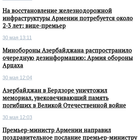
На восстановление железнодорожной
инфраструктуры Армении потребуется около
2-3 лет: вице-премьер
30 мая 13:11
Минобороны Азербайджана распространило
очередную дезинформацию: Армия обороны
Арцаха
30 мая 12:04
Азербайджан в Бердзоре уничтожил
мемориал, увековечивающий память
погибших в Великой Отечественной войне
30 мая 12:03
Премьер-министр Армении направил
поздравительное послание премьер-министру