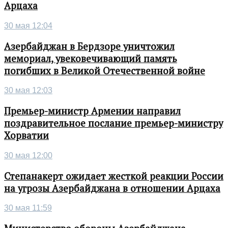
Арцаха
30 мая 12:04
Азербайджан в Бердзоре уничтожил
мемориал, увековечивающий память
погибших в Великой Отечественной войне
30 мая 12:03
Премьер-министр Армении направил
поздравительное послание премьер-министру
Хорватии
30 мая 12:00
Степанакерт ожидает жесткой реакции России
на угрозы Азербайджана в отношении Арцаха
30 мая 11:59