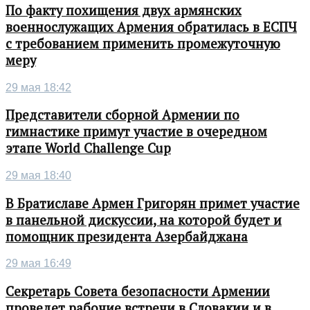
По факту похищения двух армянских
военнослужащих Армения обратилась в ЕСПЧ
с требованием применить промежуточную
меру
29 мая 18:42
Представители сборной Армении по
гимнастике примут участие в очередном
этапе World Challenge Cup
29 мая 18:40
В Братиславе Армен Григорян примет участие
в панельной дискуссии, на которой будет и
помощник президента Азербайджана
29 мая 16:49
Секретарь Совета безопасности Армении
проведет рабочие встречи в Словакии и в