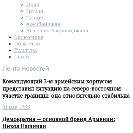
Иран
Грузия
Турция
Азербайджан
Агрессия Азербайджана
Экономика
Общество
Культура
Спорт
Лента Новостей
Командующий 3-м армейским корпусом
представил ситуацию на северо-восточном
участке границы: она относительно стабильна
31 мая 12:22
Демократия — основной бренд Армении:
Никол Пашинян