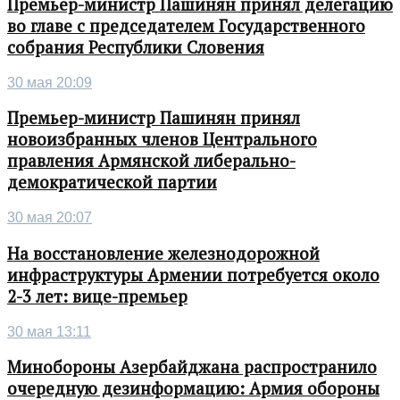
Премьер-министр Пашинян принял делегацию
во главе с председателем Государственного
собрания Республики Словения
30 мая 20:09
Премьер-министр Пашинян принял
новоизбранных членов Центрального
правления Армянской либерально-
демократической партии
30 мая 20:07
На восстановление железнодорожной
инфраструктуры Армении потребуется около
2-3 лет: вице-премьер
30 мая 13:11
Минобороны Азербайджана распространило
очередную дезинформацию: Армия обороны