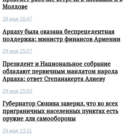
Молдове
29 мая 16:47
Арцаху была оказана беспрецедентная
поддержка: министр финансов Армении
29 мая 15:07
Президент и Национальное собрание
обладают первичным мандатом народа
Арцаха: ответ Степанакерта Алиеву
29 мая 15:03
Губернатор Сюника заверил, что во всех
приграничных населенных пунктах есть
оружие для самообороны
29 мая 13:11