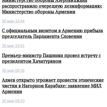
Министерство обороны Азербайджана
распространило очередную дезинформацию:
Министерство обороны Армении
30 мая 10:44
С официальным визитом в Армению прибыла
председатель Парламента Словении
30 мая 10:41
Премьер-министр Пашинян провел встречу с
президентом Хачатуряном
30 мая 08:36
Алиев открыто угрожает провести этнические
чистки в Нагорном Карабахе: заявление МИД
Армении
30 мая 08:33