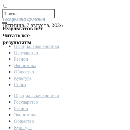
Отправить
Республика Армения
Пятница, 7 августа, 2026
Результатов нет
Читать все
результаты
Официальная хроника
Государство
Регион
Экономика
Общество
Культура
Спорт
Официальная хроника
Государство
Регион
Экономика
Общество
Культура