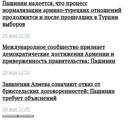
Пашинян надеется, что процесс
нормализации армяно-турецких отношений
продолжится и после прошедших в Турции
выборов
29 мая 12:59
Международное сообщество признает
демократические достижения Армении и
приверженность правительства: Пашинян
29 мая 12:51
Заявления Алиева означают отказ от
брюссельских договоренностей: Пашинян
требует объяснений
29 мая 12:45