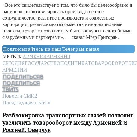
«Все это свидетельствует о том, что было бы целесообразно и
рационально активизировать производственное
сотрудничество, развитие производств и совместных
корпораций, реализовывать совместные инновационные
проекты, которые позволят нам быть конкурентоспособными
с зарубежными партнерами», — сказал Мгер Григорян.
Подписывайтесь на наш Телеграм канал
МЕТКИ:
АРМЕНИЯ
АРМЕНИЯ
СЕГОДНЯ
ГОСУДАРСТВО
ПОЛИТИКА
ТОВАРООБОРОТ
ЭК
АРМЕНИИ
ПОДЕЛИТЬСЯ
8
ПОДЕЛИТЬСЯ
ТВИТ
5
Новости СМИ2
Предыдущая статья
Разблокировка транспортных связей позволит
увеличить товарооборот между Арменией и
Россией. Оверчук