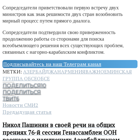
Сопредседатели приветствовали первую встречу двух
министров как знак решимости двух стран возобновить
мирный процесс путем прямого диалога.
Сопредседатели подтвердили свою приверженность
продолжению работы со сторонами для поиска
всеобъемлющего решения всех существующих проблем,
связанных с нагорно-карабахским конфликтом.
Подписывайтесь на наш Телеграм канал
МЕТКИ:
АЗЕРБАЙДЖАН
АРМЕНИЯ
ВАЖНОЕ
МИНСКАЯ
ГРУППА ОБСЕ
ОБСЕ
ПОДЕЛИТЬСЯ
10
ПОДЕЛИТЬСЯ
ТВИТ
6
Новости СМИ2
Предыдущая статья
Никол Пашинян в своей речи на общих
прениях 76-й сессии Генaссамблеи ООН
рассказал о нарушениях Азербайджаном