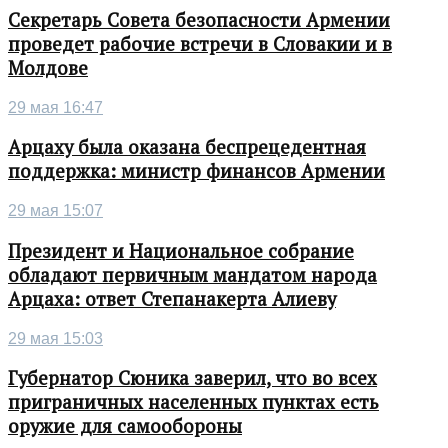
Секретарь Совета безопасности Армении
проведет рабочие встречи в Словакии и в
Молдове
29 мая 16:47
Арцаху была оказана беспрецедентная
поддержка: министр финансов Армении
29 мая 15:07
Президент и Национальное собрание
обладают первичным мандатом народа
Арцаха: ответ Степанакерта Алиеву
29 мая 15:03
Губернатор Сюника заверил, что во всех
приграничных населенных пунктах есть
оружие для самообороны