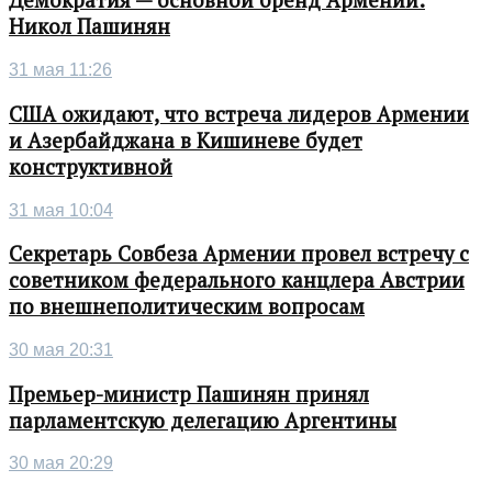
Демократия — основной бренд Армении:
Никол Пашинян
31 мая 11:26
США ожидают, что встреча лидеров Армении
и Азербайджана в Кишиневе будет
конструктивной
31 мая 10:04
Секретарь Совбеза Армении провел встречу с
советником федерального канцлера Австрии
по внешнеполитическим вопросам
30 мая 20:31
Премьер-министр Пашинян принял
парламентскую делегацию Аргентины
30 мая 20:29