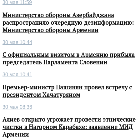
30 мая 11:59
Министерство обороны Азербайджана
распространило очередную дезинформацию:
Министерство обороны Армении
30 мая 10:44
С официальным визитом в Армению прибыла
председатель Парламента Словении
30 мая 10:41
Премьер-министр Пашинян провел встречу с
президентом Хачатуряном
30 мая 08:36
Алиев открыто угрожает провести этнические
чистки в Нагорном Карабахе: заявление МИД
Армении