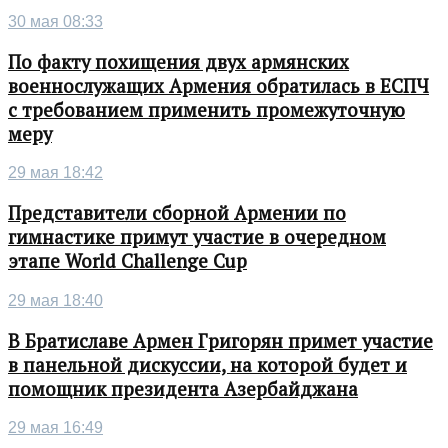
30 мая 08:33
По факту похищения двух армянских
военнослужащих Армения обратилась в ЕСПЧ
с требованием применить промежуточную
меру
29 мая 18:42
Представители сборной Армении по
гимнастике примут участие в очередном
этапе World Challenge Cup
29 мая 18:40
В Братиславе Армен Григорян примет участие
в панельной дискуссии, на которой будет и
помощник президента Азербайджана
29 мая 16:49