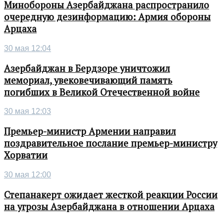
Минобороны Азербайджана распространило
очередную дезинформацию: Армия обороны
Арцаха
30 мая 12:04
Азербайджан в Бердзоре уничтожил
мемориал, увековечивающий память
погибших в Великой Отечественной войне
30 мая 12:03
Премьер-министр Армении направил
поздравительное послание премьер-министру
Хорватии
30 мая 12:00
Степанакерт ожидает жесткой реакции России
на угрозы Азербайджана в отношении Арцаха