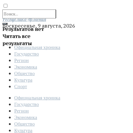
Отправить
Республика Армения
Воскресенье, 9 августа, 2026
Результатов нет
Читать все
результаты
Официальная хроника
Государство
Регион
Экономика
Общество
Культура
Спорт
Официальная хроника
Государство
Регион
Экономика
Общество
Культура