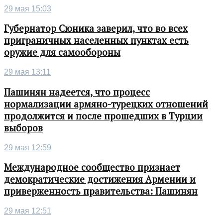
29 мая 15:03
Губернатор Сюника заверил, что во всех
приграничных населенных пунктах есть
оружие для самообороны
29 мая 13:11
Пашинян надеется, что процесс
нормализации армяно-турецких отношений
продолжится и после прошедших в Турции
выборов
29 мая 12:59
Международное сообщество признает
демократические достижения Армении и
приверженность правительства: Пашинян
29 мая 12:51