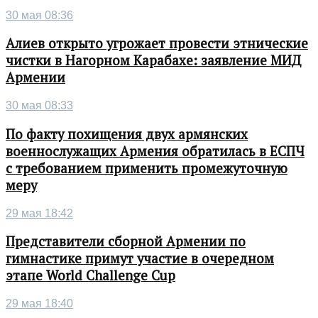
30 мая 08:36
Алиев открыто угрожает провести этнические
чистки в Нагорном Карабахе: заявление МИД
Армении
30 мая 08:33
По факту похищения двух армянских
военнослужащих Армения обратилась в ЕСПЧ
с требованием применить промежуточную
меру
29 мая 18:42
Представители сборной Армении по
гимнастике примут участие в очередном
этапе World Challenge Cup
29 мая 18:40