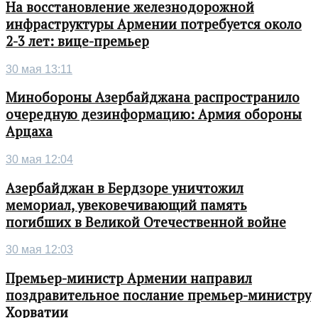
На восстановление железнодорожной
инфраструктуры Армении потребуется около
2-3 лет: вице-премьер
30 мая 13:11
Минобороны Азербайджана распространило
очередную дезинформацию: Армия обороны
Арцаха
30 мая 12:04
Азербайджан в Бердзоре уничтожил
мемориал, увековечивающий память
погибших в Великой Отечественной войне
30 мая 12:03
Премьер-министр Армении направил
поздравительное послание премьер-министру
Хорватии