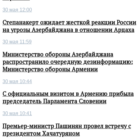
30 мая 12:00
Степанакерт ожидает жесткой реакции России
на угрозы Азербайджана в отношении Арцаха
30 мая 11:59
Министерство обороны Азербайджана
распространило очередную дезинформацию:
Министерство обороны Армении
30 мая 10:44
С официальным визитом в Армению прибыла
председатель Парламента Словении
30 мая 10:41
Премьер-министр Пашинян провел встречу с
президентом Хачатуряном