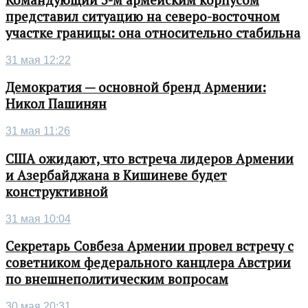
Командующий 3-м армейским корпусом
представил ситуацию на северо-восточном
участке границы: она относительно стабильна
31 мая 12:22
Демократия — основной бренд Армении:
Никол Пашинян
31 мая 11:26
США ожидают, что встреча лидеров Армении
и Азербайджана в Кишиневе будет
конструктивной
31 мая 10:04
Секретарь Совбеза Армении провел встречу с
советником федерального канцлера Австрии
по внешнеполитическим вопросам
30 мая 20:31