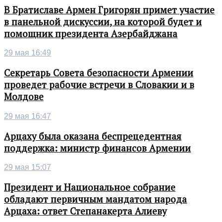
В Братиславе Армен Григорян примет участие
в панельной дискуссии, на которой будет и
помощник президента Азербайджана
29 мая 16:49
Секретарь Совета безопасности Армении
проведет рабочие встречи в Словакии и в
Молдове
29 мая 16:47
Арцаху была оказана беспрецедентная
поддержка: министр финансов Армении
29 мая 15:07
Президент и Национальное собрание
обладают первичным мандатом народа
Арцаха: ответ Степанакерта Алиеву