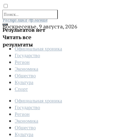
Отправить
Республика Армения
Воскресенье, 9 августа, 2026
Результатов нет
Читать все
результаты
Официальная хроника
Государство
Регион
Экономика
Общество
Культура
Спорт
Официальная хроника
Государство
Регион
Экономика
Общество
Культура