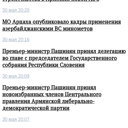
30 мая 20:20
МО Арцаха опубликовало кадры применения
азербайджанскими ВС минометов
30 мая 20:16
Премьер-министр Пашинян принял делегацию
во главе с председателем Государственного
собрания Республики Словения
30 мая 20:09
Премьер-министр Пашинян принял
новоизбранных членов Центрального
правления Армянской либерально-
демократической партии
30 мая 20:07