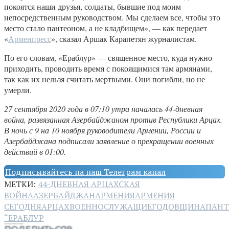
покоятся наши друзья, солдаты, бывшие под моим
непосредственным руководством. Мы сделаем все, чтобы это
место стало пантеоном, а не кладбищем», — как передает
«
Арменпресс
», сказал Аршак Карапетян журналистам.
По его словам, «Ераблур» — священное место, куда нужно
приходить, проводить время с покоящимися там армянами,
так как их нельзя считать мертвыми. Они погибли, но не
умерли.
27 сентября 2020 года в 07:10 утра началась 44-дневная
война, развязанная Азербайджаном против Республики Арцах.
В ночь с 9 на 10 ноября руководители Армении, России и
Азербайджана подписали заявление о прекращении военных
действий в 01:00.
Подписывайтесь на наш Телеграм канал
МЕТКИ:
44-ДНЕВНАЯ АРЦАХСКАЯ
ВОЙНА
АЗЕРБАЙДЖАН
АРМЕНИЯ
АРМЕНИЯ
СЕГОДНЯ
АРЦАХ
ВОЕННОСЛУЖАЩИЕ
ГОДОВЩИНА
ПАНТ
“ЕРАБЛУР