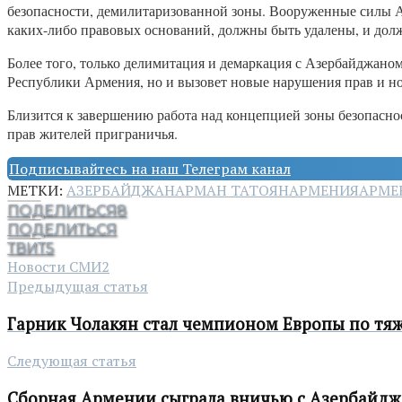
безопасности, демилитаризованной зоны. Вооруженные силы А
каких-либо правовых оснований, должны быть удалены, и должн
Более того, только делимитация и демаркация с Азербайджано
Республики Армения, но и вызовет новые нарушения прав и н
Близится к завершению работа над концепцией зоны безопаснос
прав жителей приграничья.
Подписывайтесь на наш Телеграм канал
МЕТКИ:
АЗЕРБАЙДЖАН
АРМАН ТАТОЯН
АРМЕНИЯ
АРМЕ
ПОДЕЛИТЬСЯ
8
ПОДЕЛИТЬСЯ
ТВИТ
5
Новости СМИ2
Предыдущая статья
Гарник Чолакян стал чемпионом Европы по тяж
Следующая статья
Сборная Армении сыграла вничью с Азербайд