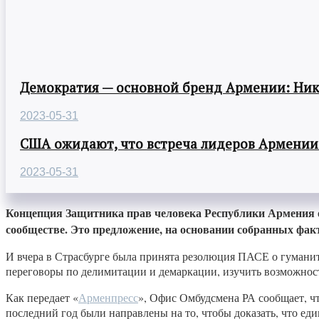
Демократия — основной бренд Армении: Ни
2023-05-31
США ожидают, что встреча лидеров Армении
2023-05-31
Концепция Защитника прав человека Республики Армения 
сообществе. Это предложение, на основании собранных фа
И вчера в Страсбурге была принята резолюция ПАСЕ о гуманит
переговоры по делимитации и демаркации, изучить возможнос
Как передает «
Арменпресс
», Офис Омбудсмена РА сообщает, ч
последний год были направлены на то, чтобы доказать, что 