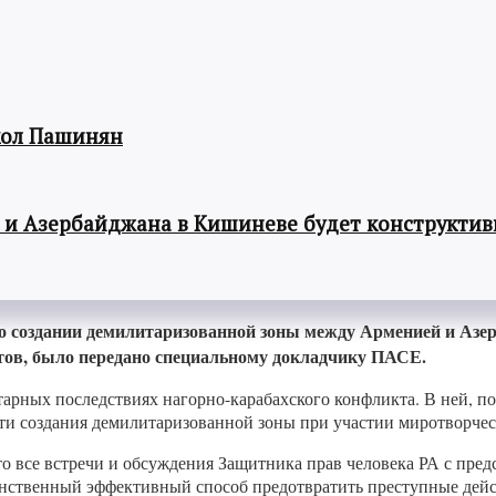
кол Пашинян
 и Азербайджана в Кишиневе будет конструкти
о создании демилитаризованной зоны между Арменией и Азе
ктов, было передано специальному докладчику ПАСЕ.
арных последствиях нагорно-карабахского конфликта. В ней, по
ти создания демилитаризованной зоны при участии миротворчес
то все встречи и обсуждения Защитника прав человека РА с пр
единственный эффективный способ предотвратить преступные де