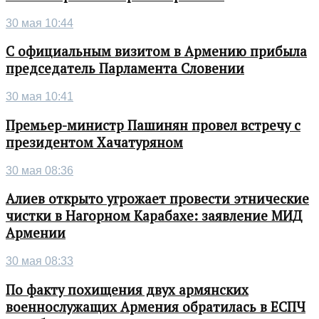
30 мая 10:44
С официальным визитом в Армению прибыла
председатель Парламента Словении
30 мая 10:41
Премьер-министр Пашинян провел встречу с
президентом Хачатуряном
30 мая 08:36
Алиев открыто угрожает провести этнические
чистки в Нагорном Карабахе: заявление МИД
Армении
30 мая 08:33
По факту похищения двух армянских
военнослужащих Армения обратилась в ЕСПЧ