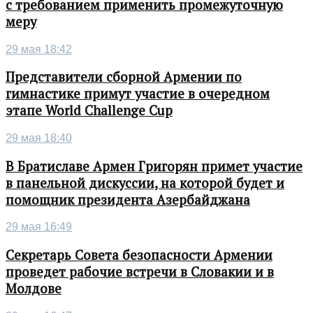
с требованием применить промежуточную
меру
29 мая 18:42
Представители сборной Армении по
гимнастике примут участие в очередном
этапе World Challenge Cup
29 мая 18:40
В Братиславе Армен Григорян примет участие
в панельной дискуссии, на которой будет и
помощник президента Азербайджана
29 мая 16:49
Секретарь Совета безопасности Армении
проведет рабочие встречи в Словакии и в
Молдове