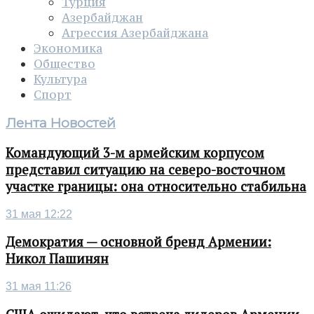
Турция
Азербайджан
Агрессия Азербайджана
Экономика
Общество
Культура
Спорт
Лента Новостей
Командующий 3-м армейским корпусом
представил ситуацию на северо-восточном
участке границы: она относительно стабильна
31 мая 12:22
Демократия — основной бренд Армении:
Никол Пашинян
31 мая 11:26