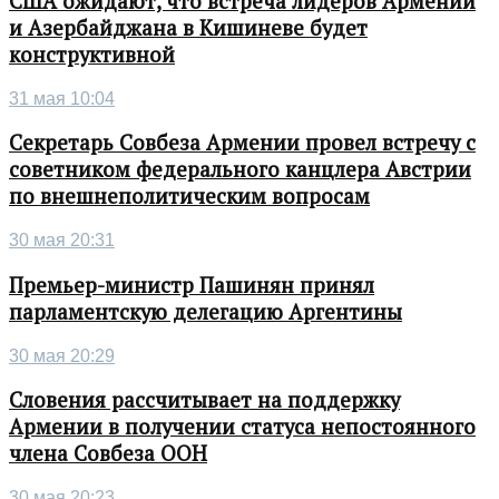
США ожидают, что встреча лидеров Армении
и Азербайджана в Кишиневе будет
конструктивной
31 мая 10:04
Секретарь Совбеза Армении провел встречу с
советником федерального канцлера Австрии
по внешнеполитическим вопросам
30 мая 20:31
Премьер-министр Пашинян принял
парламентскую делегацию Аргентины
30 мая 20:29
Словения рассчитывает на поддержку
Армении в получении статуса непостоянного
члена Совбеза ООН
30 мая 20:23