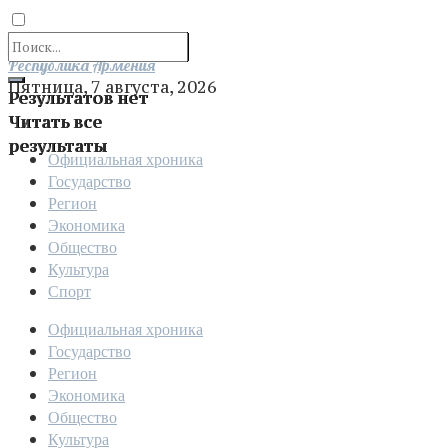
Отправить
Республика Армения
Пятница, 7 августа, 2026
Результатов нет
Читать все
результаты
Официальная хроника
Государство
Регион
Экономика
Общество
Культура
Спорт
Официальная хроника
Государство
Регион
Экономика
Общество
Культура