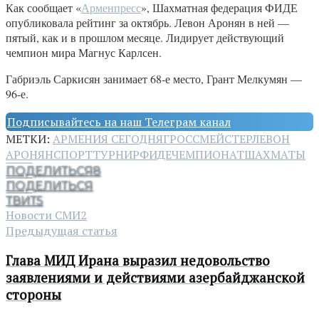
Как сообщает «
Арменпресс
», Шахматная федерация ФИДЕ
опубликовала рейтинг за октябрь. Левон Аронян в ней —
пятый, как и в прошлом месяце. Лидирует действующий
чемпион мира Магнус Карлсен.
Габриэль Саркисян занимает 68-е место, Грант Мелкумян —
96-е.
Подписывайтесь на наш Телеграм канал
МЕТКИ:
АРМЕНИЯ СЕГОДНЯ
ГРОССМЕЙСТЕР
ЛЕВОН
АРОНЯН
СПОРТ
ТУРНИР
ФИДЕ
ЧЕМПИОНАТ
ШАХМАТЫ
ПОДЕЛИТЬСЯ
8
ПОДЕЛИТЬСЯ
ТВИТ
5
Новости СМИ2
Предыдущая статья
Глава МИД Ирана выразил недовольство
заявлениями и действиями азербайджанской
стороны