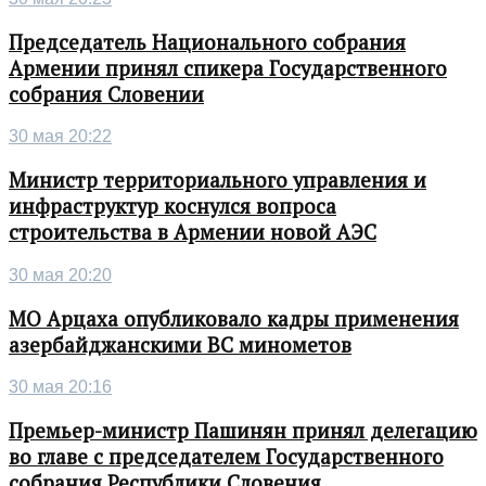
Председатель Национального собрания
Армении принял спикера Государственного
собрания Словении
30 мая 20:22
Министр территориального управления и
инфраструктур коснулся вопроса
строительства в Армении новой АЭС
30 мая 20:20
МО Арцаха опубликовало кадры применения
азербайджанскими ВС минометов
30 мая 20:16
Премьер-министр Пашинян принял делегацию
во главе с председателем Государственного
собрания Республики Словения