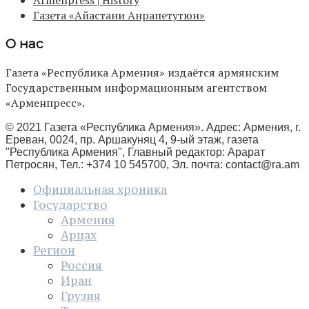
Armenpress | History
Газета «Айастани Анрапетутюн»
О нас
Газета «Республика Армения» издаётся армянским
Государственным информационным агентством
«Арменпресс».
© 2021 Газета «Республика Армения». Адрес: Армения, г.
Ереван, 0024, пр. Аршакуняц 4, 9-ый этаж, газета
"Республика Армения", Главный редактор: Арарат
Петросян, Тел.: +374 10 545700, Эл. почта:
contact@ra.am
Официальная хроника
Государство
Армения
Арцах
Регион
Россия
Иран
Грузия