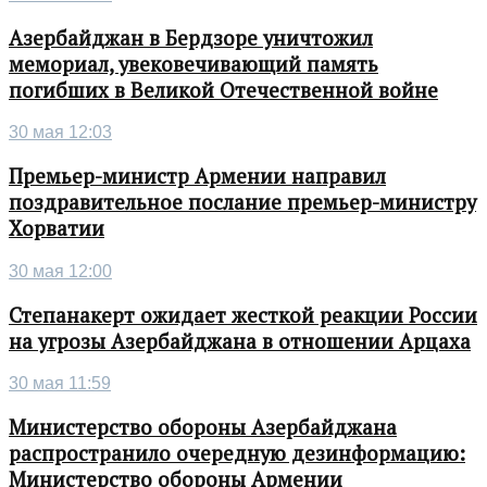
Азербайджан в Бердзоре уничтожил
мемориал, увековечивающий память
погибших в Великой Отечественной войне
30 мая 12:03
Премьер-министр Армении направил
поздравительное послание премьер-министру
Хорватии
30 мая 12:00
Степанакерт ожидает жесткой реакции России
на угрозы Азербайджана в отношении Арцаха
30 мая 11:59
Министерство обороны Азербайджана
распространило очередную дезинформацию:
Министерство обороны Армении