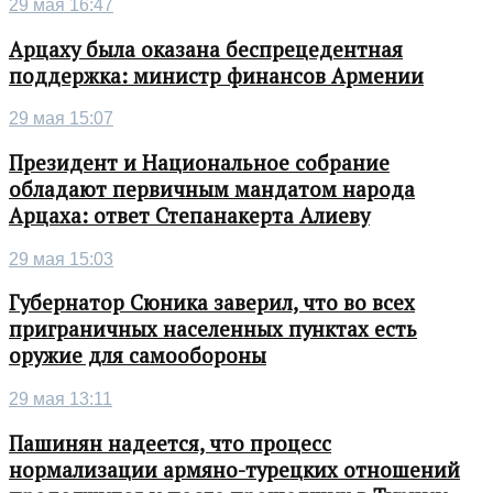
29 мая 16:47
Арцаху была оказана беспрецедентная
поддержка: министр финансов Армении
29 мая 15:07
Президент и Национальное собрание
обладают первичным мандатом народа
Арцаха: ответ Степанакерта Алиеву
29 мая 15:03
Губернатор Сюника заверил, что во всех
приграничных населенных пунктах есть
оружие для самообороны
29 мая 13:11
Пашинян надеется, что процесс
нормализации армяно-турецких отношений