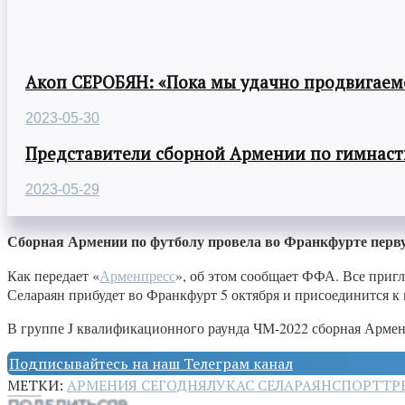
Акоп СЕРОБЯН: «Пока мы удачно продвигаемс
2023-05-30
Представители сборной Армении по гимнасти
2023-05-29
Сборная Армении по футболу провела во Франкфурте перв
Как передает «
Арменпресс
», об этом сообщает ФФА. Все приг
Селараян прибудет во Франкфурт 5 октября и присоединится к 
В группе J квалификационного раунда ЧМ-2022 сборная Армении
Подписывайтесь на наш Телеграм канал
МЕТКИ:
АРМЕНИЯ СЕГОДНЯ
ЛУКАС СЕЛАРАЯН
СПОРТ
ТР