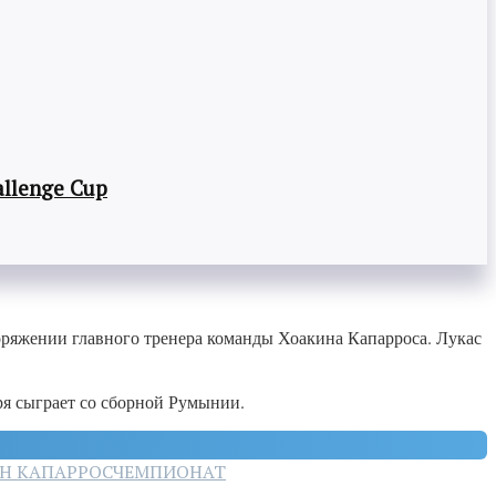
llenge Cup
оряжении главного тренера команды Хоакина Капарроса. Лукас
ря сыграет со сборной Румынии.
Н КАПАРРОС
ЧЕМПИОНАТ