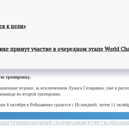
я к цели»
ке примут участие в очередном этапе World Cha
ую тренировку.
лашенные игроки, за исключением Лукаса Селараяна, уже в расп
команде во второй тренировке.
 8 октября в Рейкьявике сразится с Исландией, затем 11 октяб
ЕНЕР
ТРЕНИРОВОЧНЫЙ СБОР
ФРАНКФУРТ
ФУТБОЛ
ХОАКИ