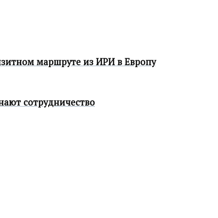
нзитном маршруте из ИРИ в Европу
нают сотрудничество