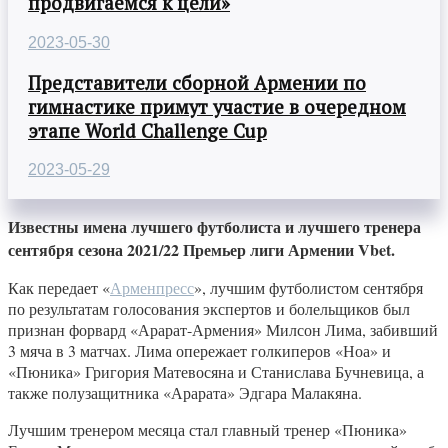
продвигаемся к цели»
2023-05-30
Представители сборной Армении по
гимнастике примут участие в очередном
этапе World Challenge Cup
2023-05-29
Известны имена лучшего футболиста и лучшего тренера
сентября сезона 2021/22 Премьер лиги Армении Vbet.
Как передает «
Арменпресс
», лучшим футболистом сентября
по результатам голосования экспертов и болельщиков был
признан форвард «Арарат-Армения» Милсон Лима, забивший
3 мяча в 3 матчах. Лима опережает голкиперов «Ноа» и
«Пюника» Григория Матевосяна и Станислава Бучневица, а
также полузащитника «Арарата» Эдгара Малакяна.
Лучшим тренером месяца стал главный тренер «Пюника»