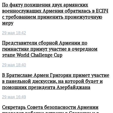
По факту похищения двух армянских
военнослужащих Армения обратилась в ЕСПЧ
с требованием применить промежуточную
меру
29 мая 18:42
Представители сборной Армении по
гимнастике примут участие в очередном
этапе World Challenge Cup
29 мая 18:40
В Братиславе Армен Григорян примет участие
в панельной дискуссии, на которой будет и
помощник президента Азербайджана
29 мая 16:49
Секретарь Совета безопасности Армении