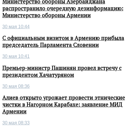
Министерство обороны Азербайджана
распространило очередную дезинформацию:
Министерство обороны Армении
30 мая 10:44
С официальным визитом в Армению прибыла
председатель Парламента Словении
30 мая 10:41
Премьер-министр Пашинян провел встречу с
президентом Хачатуряном
30 мая 08:36
Алиев открыто угрожает провести этнические
чистки в Нагорном Карабахе: заявление МИД
Армении
30 мая 08:33