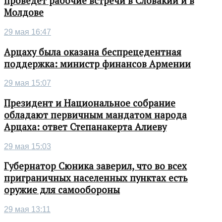
проведет рабочие встречи в Словакии и в
Молдове
29 мая 16:47
Арцаху была оказана беспрецедентная
поддержка: министр финансов Армении
29 мая 15:07
Президент и Национальное собрание
обладают первичным мандатом народа
Арцаха: ответ Степанакерта Алиеву
29 мая 15:03
Губернатор Сюника заверил, что во всех
приграничных населенных пунктах есть
оружие для самообороны
29 мая 13:11