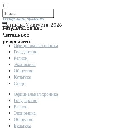
Отправить
Республика Армения
Пятница, 7 августа, 2026
Результатов нет
Читать все
результаты
Официальная хроника
Государство
Регион
Экономика
Общество
Культура
Спорт
Официальная хроника
Государство
Регион
Экономика
Общество
Культура