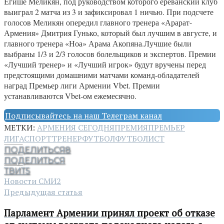
Егише Меликян, под руководством которого ереванский клуб
выиграл 2 матча из 3 и зафиксировал 1 ничью. При подсчете
голосов Меликян опередил главного тренера «Арарат-
Армения» Дмитрия Гунько, который был лучшим в августе, и
главного тренера «Ноа» Арама Акопяна.Лучшие были
выбраны 1/3 и 2/3 голосов болельщиков и экспертов. Премии
«Лучший тренер» и «Лучший игрок» будут вручены перед
предстоящими домашними матчами команд-обладателей
наград Премьер лиги Армении Vbet. Премии
устанавливаются Vbet-ом ежемесячно.
Подписывайтесь на наш Телеграм канал
МЕТКИ:
АРМЕНИЯ СЕГОДНЯ
ПРЕМИЯ
ПРЕМЬЕР
ЛИГА
СПОРТ
ТРЕНЕР
ФУТБОЛ
ФУТБОЛИСТ
ПОДЕЛИТЬСЯ
8
ПОДЕЛИТЬСЯ
ТВИТ
5
Новости СМИ2
Предыдущая статья
Парламент Армении принял проект об отказе