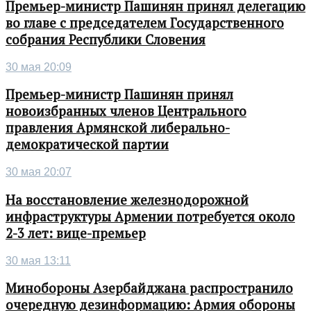
Премьер-министр Пашинян принял делегацию
во главе с председателем Государственного
собрания Республики Словения
30 мая 20:09
Премьер-министр Пашинян принял
новоизбранных членов Центрального
правления Армянской либерально-
демократической партии
30 мая 20:07
На восстановление железнодорожной
инфраструктуры Армении потребуется около
2-3 лет: вице-премьер
30 мая 13:11
Минобороны Азербайджана распространило
очередную дезинформацию: Армия обороны