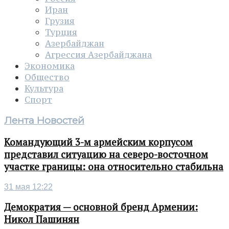
Иран
Грузия
Турция
Азербайджан
Агрессия Азербайджана
Экономика
Общество
Культура
Спорт
Лента Новостей
Командующий 3-м армейским корпусом
представил ситуацию на северо-восточном
участке границы: она относительно стабильна
31 мая 12:22
Демократия — основной бренд Армении:
Никол Пашинян