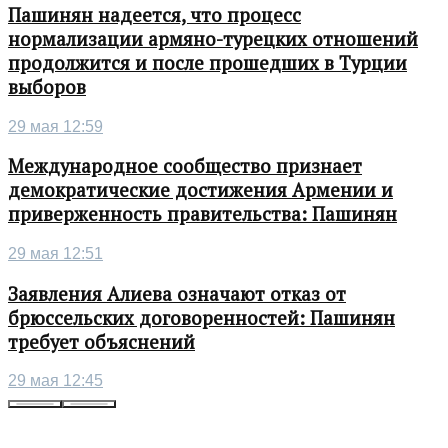
Пашинян надеется, что процесс
нормализации армяно-турецких отношений
продолжится и после прошедших в Турции
выборов
29 мая 12:59
Международное сообщество признает
демократические достижения Армении и
приверженность правительства: Пашинян
29 мая 12:51
Заявления Алиева означают отказ от
брюссельских договоренностей: Пашинян
требует объяснений
29 мая 12:45