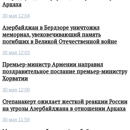
Арцаха
30 мая 12:04
Азербайджан в Бердзоре уничтожил
мемориал, увековечивающий память
погибших в Великой Отечественной войне
30 мая 12:03
Премьер-министр Армении направил
поздравительное послание премьер-министру
Хорватии
30 мая 12:00
Степанакерт ожидает жесткой реакции России
на угрозы Азербайджана в отношении Арцаха
30 мая 11:59