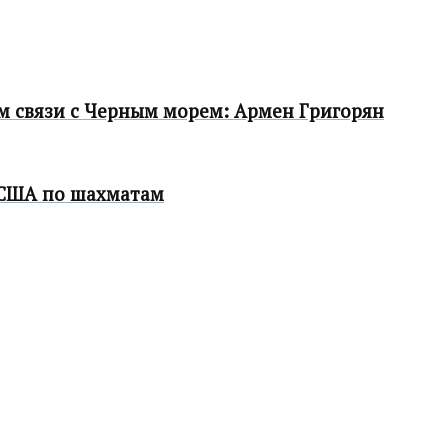
ом связи с Черным морем: Армен Григорян
 США по шахматам