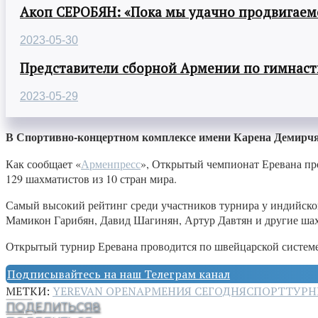
Акоп СЕРОБЯН: «Пока мы удачно продвигаемс
2023-05-30
Представители сборной Армении по гимнасти
2023-05-29
В Спортивно-концертном комплексе имени Карена Демирчя
Как сообщает «
Арменпресс
», Открытый чемпионат Еревана про
129 шахматистов из 10 стран мира.
Самый высокий рейтинг среди участников турнира у индийско
Мамикон Гарибян, Давид Шагинян, Артур Давтян и другие ша
Открытый турнир Еревана проводится по швейцарской системе,
Подписывайтесь на наш Телеграм канал
МЕТКИ:
YEREVAN OPEN
АРМЕНИЯ СЕГОДНЯ
СПОРТ
ТУРН
ПОДЕЛИТЬСЯ
8