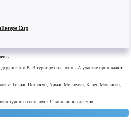
llenge Cup
en».
 подгрупп: A и B. В турнире подгруппы А участие принимают
вляют Тигран Петросян, Арман Микаелян, Карен Мовсисян,
фонд турнира составляет 11 миллионов драмов.