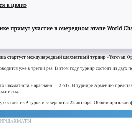
я к цели»
ке примут участие в очередном этапе World Cha
на стартует международный шахматный турнир «Yerevan Op
водится уже в третий раз. В этом году турнир состоит из двух
го шахматиста Нараянана — 2 647. В турнире Армению предста
хматисты.
 состоит из 9 туров и завершится 22 октября. Общий призовой 
ИР
ШАХМАТЫ