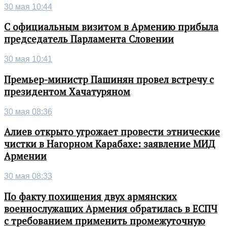
30 мая 10:44
С официальным визитом в Армению прибыла
председатель Парламента Словении
30 мая 10:41
Премьер-министр Пашинян провел встречу с
президентом Хачатуряном
30 мая 08:36
Алиев открыто угрожает провести этнические
чистки в Нагорном Карабахе: заявление МИД
Армении
30 мая 08:33
По факту похищения двух армянских
военнослужащих Армения обратилась в ЕСПЧ
с требованием применить промежуточную