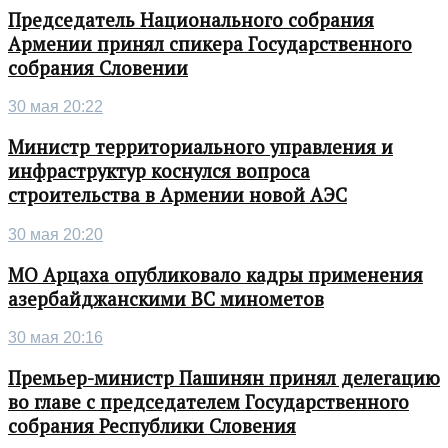
Председатель Национального собрания
Армении принял спикера Государственного
собрания Словении
30 мая 20:22
Министр территориального управления и
инфраструктур коснулся вопроса
строительства в Армении новой АЭС
30 мая 20:20
МО Арцаха опубликовало кадры применения
азербайджанскими ВС минометов
30 мая 20:16
Премьер-министр Пашинян принял делегацию
во главе с председателем Государственного
собрания Республики Словения