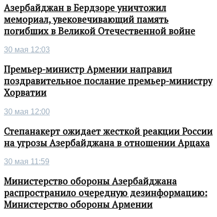
Азербайджан в Бердзоре уничтожил
мемориал, увековечивающий память
погибших в Великой Отечественной войне
30 мая 12:03
Премьер-министр Армении направил
поздравительное послание премьер-министру
Хорватии
30 мая 12:00
Степанакерт ожидает жесткой реакции России
на угрозы Азербайджана в отношении Арцаха
30 мая 11:59
Министерство обороны Азербайджана
распространило очередную дезинформацию:
Министерство обороны Армении