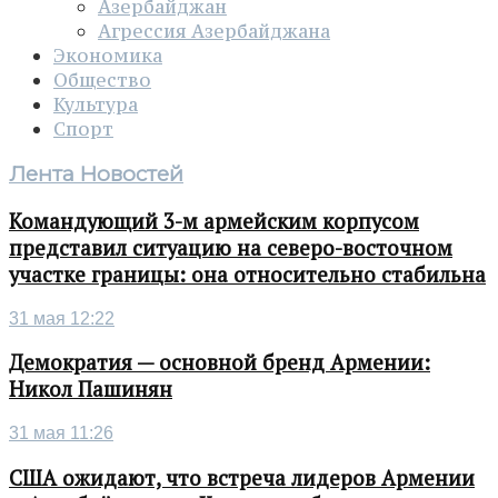
Азербайджан
Агрессия Азербайджана
Экономика
Общество
Культура
Спорт
Лента Новостей
Командующий 3-м армейским корпусом
представил ситуацию на северо-восточном
участке границы: она относительно стабильна
31 мая 12:22
Демократия — основной бренд Армении:
Никол Пашинян
31 мая 11:26
США ожидают, что встреча лидеров Армении