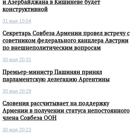
и Азербайджана в Кишиневе будет
конструктивной
31 мая 10:04
Секретарь Совбеза Армении провел встречу с
советником федерального канцлера Австрии
по внешнеполитическим вопросам
30 мая 20:31
Премьер-министр Пашинян принял
парламентскую делегацию Аргентины
30 мая 20:29
Словения рассчитывает на поддержку
Армении в получении статуса непостоянного
члена Совбеза ООН
30 мая 20:23