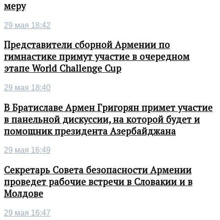
меру
29 мая 18:42
Представители сборной Армении по
гимнастике примут участие в очередном
этапе World Challenge Cup
29 мая 18:40
В Братиславе Армен Григорян примет участие
в панельной дискуссии, на которой будет и
помощник президента Азербайджана
29 мая 16:49
Секретарь Совета безопасности Армении
проведет рабочие встречи в Словакии и в
Молдове
29 мая 16:47