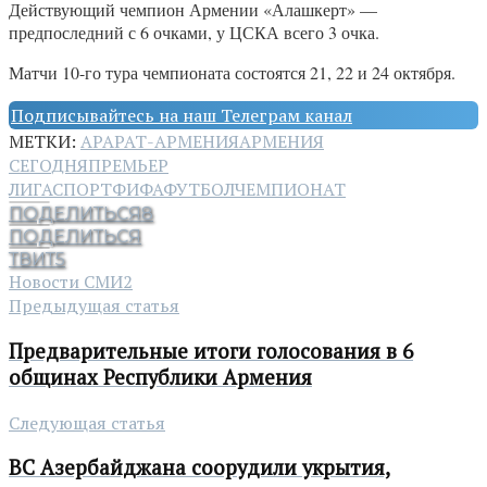
Действующий чемпион Армении «Алашкерт» —
предпоследний с 6 очками, у ЦСКА всего 3 очка.
Матчи 10-го тура чемпионата состоятся 21, 22 и 24 октября.
Подписывайтесь на наш Телеграм канал
МЕТКИ:
АРАРАТ-АРМЕНИЯ
АРМЕНИЯ
СЕГОДНЯ
ПРЕМЬЕР
ЛИГА
СПОРТ
ФИФА
ФУТБОЛ
ЧЕМПИОНАТ
ПОДЕЛИТЬСЯ
8
ПОДЕЛИТЬСЯ
ТВИТ
5
Новости СМИ2
Предыдущая статья
Предварительные итоги голосования в 6
общинах Республики Армения
Следующая статья
ВС Азербайджана соорудили укрытия,