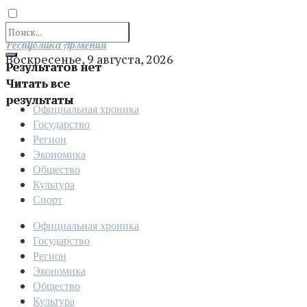
Отправить
Республика Армения
Воскресенье, 9 августа, 2026
Результатов нет
Читать все
результаты
Официальная хроника
Государство
Регион
Экономика
Общество
Культура
Спорт
Официальная хроника
Государство
Регион
Экономика
Общество
Культура