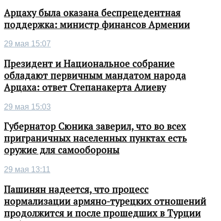
Арцаху была оказана беспрецедентная
поддержка: министр финансов Армении
29 мая 15:07
Президент и Национальное собрание
обладают первичным мандатом народа
Арцаха: ответ Степанакерта Алиеву
29 мая 15:03
Губернатор Сюника заверил, что во всех
приграничных населенных пунктах есть
оружие для самообороны
29 мая 13:11
Пашинян надеется, что процесс
нормализации армяно-турецких отношений
продолжится и после прошедших в Турции