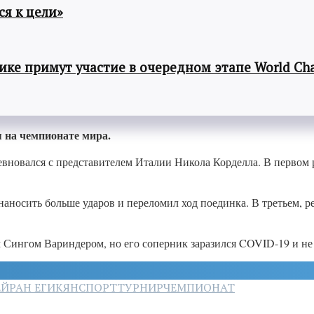
я к цели»
ке примут участие в очередном этапе World Cha
 на чемпионате мира.
ревновался с представителем Италии Никола Корделла. В первом 
наносить больше ударов и переломил ход поединка. В третьем, 
м Сингом Вариндером, но его соперник заразился COVID-19 и не
ЕЙРАН ЕГИКЯН
СПОРТ
ТУРНИР
ЧЕМПИОНАТ