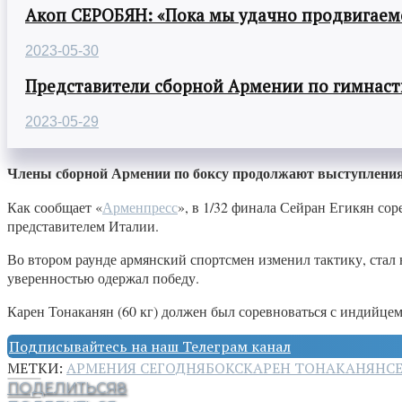
Акоп СЕРОБЯН: «Пока мы удачно продвигаемс
2023-05-30
Представители сборной Армении по гимнасти
2023-05-29
Члены сборной Армении по боксу продолжают выступления
Как сообщает «
Арменпресс
», в 1/32 финала Сейран Егикян со
представителем Италии.
Во втором раунде армянский спортсмен изменил тактику, стал 
уверенностью одержал победу.
Карен Тонаканян (60 кг) должен был соревноваться с индийце
Подписывайтесь на наш Телеграм канал
МЕТКИ:
АРМЕНИЯ СЕГОДНЯ
БОКС
КАРЕН ТОНАКАНЯН
С
ПОДЕЛИТЬСЯ
8