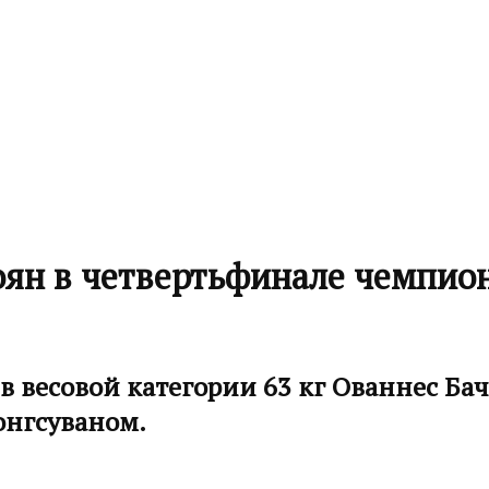
ян в четвертьфинале чемпион
весовой категории 63 кг Ованнес Бач
онгсуваном.