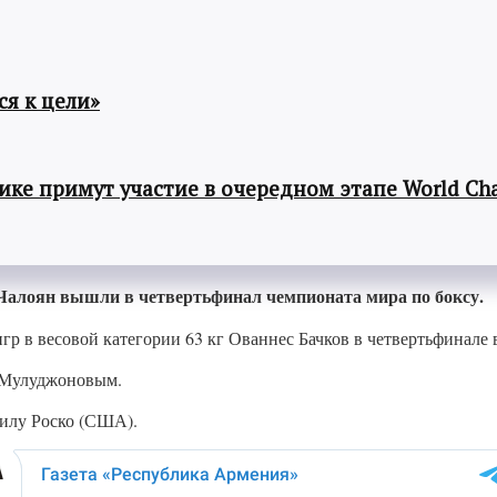
я к цели»
ке примут участие в очередном этапе World Cha
 Чалоян вышли в четвертьфинал чемпионата мира по боксу.
гр в весовой категории 63 кг Ованнес Бачков в четвертьфинале
м Мулуджоновым.
Хилу Роско (США).