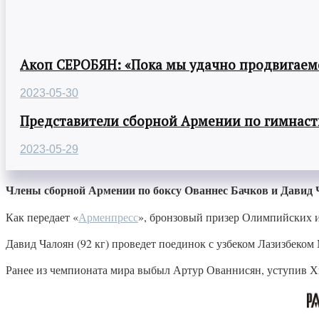
Акоп СЕРОБЯН: «Пока мы удачно продвигаемс
2023-05-30
Представители сборной Армении по гимнасти
2023-05-29
Члены сборной Армении по боксу Ованнес Бачков и Давид
Как передает «
Арменпресс
», бронзовый призер Олимпийских и
Давид Чалоян (92 кг) проведет поединок с узбеком Лазизбеко
Ранее из чемпионата мира выбыл Артур Ованнисян, уступив 