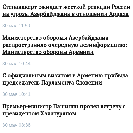
Степанакерт ожидает жесткой реакции России
на угрозы Азербайджана в отношении Арцаха
30 мая 11:59
Министерство обороны Азербайджана
распространило очередную дезинформацию:
Министерство обороны Армении
30 мая 10:44
С официальным визитом в Армению прибыла
председатель Парламента Словении
30 мая 10:41
Премьер-министр Пашинян провел встречу с
президентом Хачатуряном
30 мая 08:36