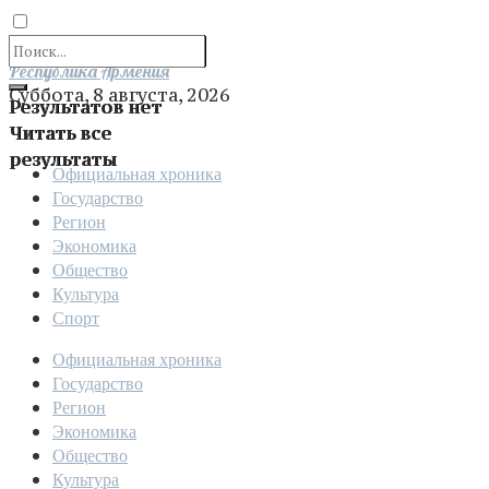
Отправить
Республика Армения
Суббота, 8 августа, 2026
Результатов нет
Читать все
результаты
Официальная хроника
Государство
Регион
Экономика
Общество
Культура
Спорт
Официальная хроника
Государство
Регион
Экономика
Общество
Культура