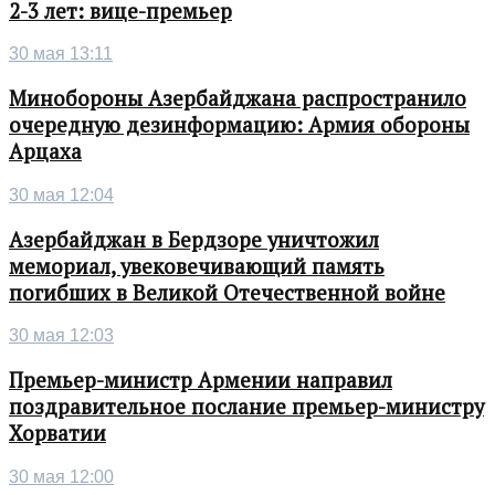
2-3 лет: вице-премьер
30 мая 13:11
Минобороны Азербайджана распространило
очередную дезинформацию: Армия обороны
Арцаха
30 мая 12:04
Азербайджан в Бердзоре уничтожил
мемориал, увековечивающий память
погибших в Великой Отечественной войне
30 мая 12:03
Премьер-министр Армении направил
поздравительное послание премьер-министру
Хорватии
30 мая 12:00