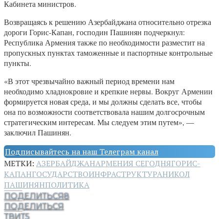
Кабинета министров.
Возвращаясь к решению Азербайджана относительно отрезка
дороги Горис-Капан, господин Пашинян подчеркнул:
Республика Армения также по необходимости разместит на
пропускных пунктах таможенные и паспортные контрольные
пункты.
«В этот чрезвычайно важный период времени нам
необходимо хладнокровие и крепкие нервы. Вокруг Армении
формируется новая среда, и мы должны сделать все, чтобы
она по возможности соответствовала нашим долгосрочным
стратегическим интересам. Мы следуем этим путем», —
заключил Пашинян.
Подписывайтесь на наш Телеграм канал
МЕТКИ:
АЗЕРБАЙДЖАН
АРМЕНИЯ СЕГОДНЯ
ГОРИС-
КАПАН
ГОСУДАРСТВО
ИНФРАСТРУКТУРА
НИКОЛ
ПАШИНЯН
ПОЛИТИКА
ПОДЕЛИТЬСЯ
8
ПОДЕЛИТЬСЯ
ТВИТ
5