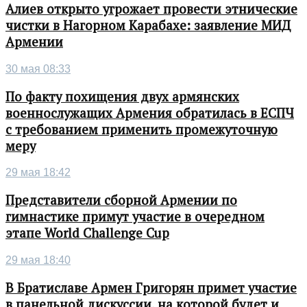
Алиев открыто угрожает провести этнические
чистки в Нагорном Карабахе: заявление МИД
Армении
30 мая 08:33
По факту похищения двух армянских
военнослужащих Армения обратилась в ЕСПЧ
с требованием применить промежуточную
меру
29 мая 18:42
Представители сборной Армении по
гимнастике примут участие в очередном
этапе World Challenge Cup
29 мая 18:40
В Братиславе Армен Григорян примет участие
в панельной дискуссии, на которой будет и