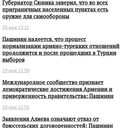
Губернатор Сюника заверил, что во всех
приграничных населенных пунктах есть
оружие для самообороны
29 мая 13:11
Пашинян надеется, что процесс
нормализации армяно-турецких отношений
продолжится и после прошедших в Турции
выборов
29 мая 12:59
Международное сообщество признает
демократические достижения Армении и
приверженность правительства: Пашинян
29 мая 12:51
Заявления Алиева означают отказ от
брюссельских договоренностей: Пашинян