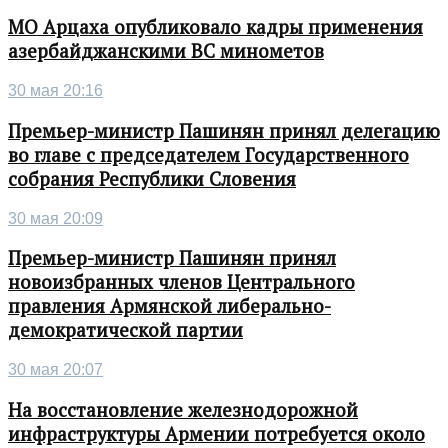
МО Арцаха опубликовало кадры применения
азербайджанскими ВС минометов
30 мая 20:16
Премьер-министр Пашинян принял делегацию
во главе с председателем Государственного
собрания Республики Словения
30 мая 20:09
Премьер-министр Пашинян принял
новоизбранных членов Центрального
правления Армянской либерально-
демократической партии
30 мая 20:07
На восстановление железнодорожной
инфраструктуры Армении потребуется около