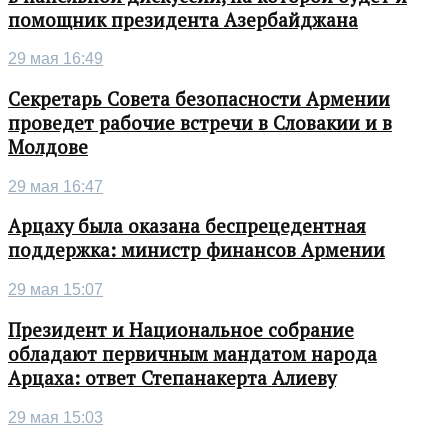
помощник президента Азербайджана
29 мая 16:49
Секретарь Совета безопасности Армении
проведет рабочие встречи в Словакии и в
Молдове
29 мая 16:47
Арцаху была оказана беспрецедентная
поддержка: министр финансов Армении
29 мая 15:07
Президент и Национальное собрание
обладают первичным мандатом народа
Арцаха: ответ Степанакерта Алиеву
29 мая 15:03