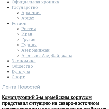
Официальная хроника
Государство
Армения
Арцах
Регион
Россия
Иран
Грузия
Турция
Азербайджан
Агрессия Азербайджана
Экономика
Общество
Культура
Спорт
Лента Новостей
Командующий 3-м армейским корпусом
представил ситуацию на северо-восточном
участке границы: она относительно стабильна