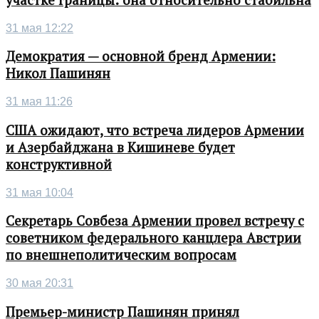
31 мая 12:22
Демократия — основной бренд Армении:
Никол Пашинян
31 мая 11:26
США ожидают, что встреча лидеров Армении
и Азербайджана в Кишиневе будет
конструктивной
31 мая 10:04
Секретарь Совбеза Армении провел встречу с
советником федерального канцлера Австрии
по внешнеполитическим вопросам
30 мая 20:31
Премьер-министр Пашинян принял