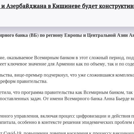
 и Азербайджана в Кишиневе будет конструкти
рного банка (ВБ) по региону Европы и Центральной Азии Ан
вие, оказываемое Всемирным банком в этот сложный период, по
еет ключевое значение для Армении как по объему, так и по со
ства, вице-премьер подчеркнул, что уже сложившаяся комплексна
реформ правительства.
етила, что программа правительства как Всемирным банком, та
 поставленных задач. От имени Всемирного банка Анна Бьерде в
енного управления, включая процесс цифровизации и действия
питала, особенно в контексте решения эпидемических проблем в
 Covid-19, повышении доверия населения к процессу вакцинаци