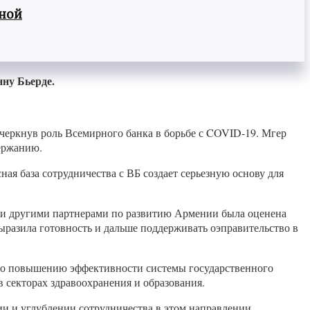
вной
ну Бьерде.
дчеркнув роль Всемирного банка в борьбе с COVID-19. Мгер
держанию.
я база сотрудничества с ВБ создает серьезную основу для
к и другими партнерами по развитию Армении была оценена
ыразила готовность и дальше поддерживать оэправительство в
 по повышению эффективности системы государственного
 секторах здравоохранения и образования.
и и углублении сотрудничества в этом направлении.