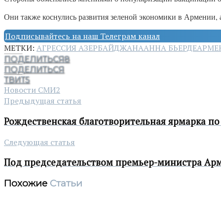
Они также коснулись развития зеленой экономики в Армении, 
Подписывайтесь на наш Телеграм канал
МЕТКИ:
АГРЕССИЯ АЗЕРБАЙДЖАНА
АННА БЬЕРДЕ
АРМЕ
ПОДЕЛИТЬСЯ
8
ПОДЕЛИТЬСЯ
ТВИТ
5
Новости СМИ2
Предыдущая статья
Рождественская благотворительная ярмарка п
Следующая статья
Под председательством премьер-министра Арм
Похожие
Статьи