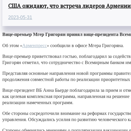
США ожидают, что встреча лидеров Армении
2023-05-31
Вице-премьер Мгер Григорян принял вице-президента Всеми
Об этом «
Арменпресс
» сообщили в офисе Мгера Григоряна.
Вице-премьер приветствовал гостью, поблагодарил за содейст
Григорян отметил, что сотрудничество с Всемирным банком им
Представляя основные направления новой программы правитель
продолжения совместной работы по реализации приоритетных 
Вице-президент ВБ Анна Бьерде поблагодарила за прием и отм
как целевая комплексная программа, направленная на решение
реализации намеченных программ.
Обе стороны сосредоточили внимание на реформах государств
управления. Обсуждались усилия по развитию человеческого ка
Стороны обменялись мнениями о популяризации вакцинации от