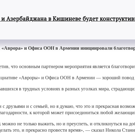
 и Азербайджана в Кишиневе будет конструкти
а «Аврора» и Офиса ООН в Армении инициировали благотво
метив, что основным партнером мероприятия является благотвор
 инициативе «Авроры» и Офиса ООН в Армении — хороший повод 
завшихся в трудных условиях в разных уголках мира, страдающи
 друзьями и с семьей, но я думаю, что это и прекрасная возможн
благодарности, к которой может присоединиться любой желающи
 можно не только выжить, но и преуспеть, и откликнуться на до
делать это, и прекрасно провести время», — сказал Никола Ст