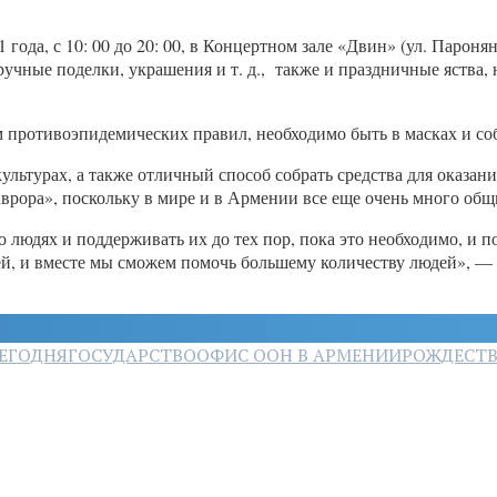
 года, с 10: 00 до 20: 00, в Концертном зале «Двин» (ул. Парон
ручные поделки, украшения и т. д., также и праздничные яств
м противоэпидемических правил, необходимо быть в масках и с
культурах, а также отличный способ собрать средства для оказ
рора», поскольку в мире и в Армении все еще очень много общ
 людях и поддерживать их до тех пор, пока это необходимо, и п
цией, и вместе мы сможем помочь большему количеству людей»,
ЕГОДНЯ
ГОСУДАРСТВО
ОФИС ООН В АРМЕНИИ
РОЖДЕСТВ