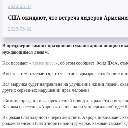
2023-05-31
США ожидают, что встреча лидеров Армении
2023-05-31
В преддверии зимних праздников гуманитарная инициатив
нуждающимся людям.
Как передает «
Арменпресс
», об этом сообщает Фонд IDeA, от
Вместе с тем отмечается, что участие в ярмарке, содействие
Вся выручка будет направлена на улучшение жизни людей, ока
других серьезных нарушений прав человека.
«Зимние праздники — прекрасный повод для радости и встречи с
Как вам известно, «Аврора» основана на универсальной идее 
Выражая благодарность через действие, Аврора показывает, как
рождественской благотворительной ярмарке, каждый сможет с