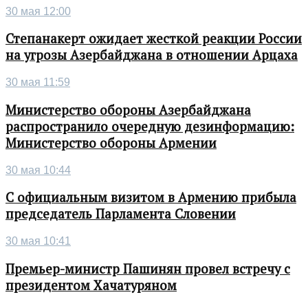
30 мая 12:00
Степанакерт ожидает жесткой реакции России
на угрозы Азербайджана в отношении Арцаха
30 мая 11:59
Министерство обороны Азербайджана
распространило очередную дезинформацию:
Министерство обороны Армении
30 мая 10:44
С официальным визитом в Армению прибыла
председатель Парламента Словении
30 мая 10:41
Премьер-министр Пашинян провел встречу с
президентом Хачатуряном