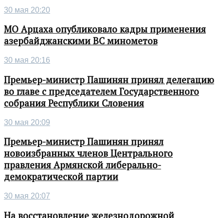
30 мая 20:20
МО Арцаха опубликовало кадры применения
азербайджанскими ВС минометов
30 мая 20:16
Премьер-министр Пашинян принял делегацию
во главе с председателем Государственного
собрания Республики Словения
30 мая 20:09
Премьер-министр Пашинян принял
новоизбранных членов Центрального
правления Армянской либерально-
демократической партии
30 мая 20:07
На восстановление железнодорожной