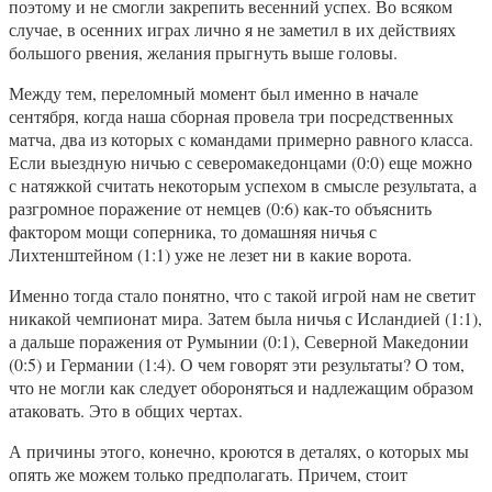
поэтому и не смогли закрепить весенний успех. Во всяком
случае, в осенних играх лично я не заметил в их действиях
большого рвения, желания прыгнуть выше головы.
Между тем, переломный момент был именно в начале
сентября, когда наша сборная провела три посредственных
матча, два из которых с командами примерно равного класса.
Если выездную ничью с северомакедонцами (0:0) еще можно
с натяжкой считать некоторым успехом в смысле результата, а
разгромное поражение от немцев (0:6) как-то объяснить
фактором мощи соперника, то домашняя ничья с
Лихтенштейном (1:1) уже не лезет ни в какие ворота.
Именно тогда стало понятно, что с такой игрой нам не светит
никакой чемпионат мира. Затем была ничья с Исландией (1:1),
а дальше поражения от Румынии (0:1), Северной Македонии
(0:5) и Германии (1:4). О чем говорят эти результаты? О том,
что не могли как следует обороняться и надлежащим образом
атаковать. Это в общих чертах.
А причины этого, конечно, кроются в деталях, о которых мы
опять же можем только предполагать. Причем, стоит