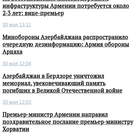
инфраструктуры Армении потребуется около
2-3 лет: вице-премьер
30 мая 13:11
Минобороны Азербайджана распространило
очередную дезинформацию: Армия обороны
Арцаха
30 мая 12:04
Азербайджан в Бердзоре уничтожил
мемориал, увековечивающий память
погибших в Великой Отечественной войне
30 мая 12:03
Премьер-министр Армении направил
поздравительное послание премьер-министру
Хорватии