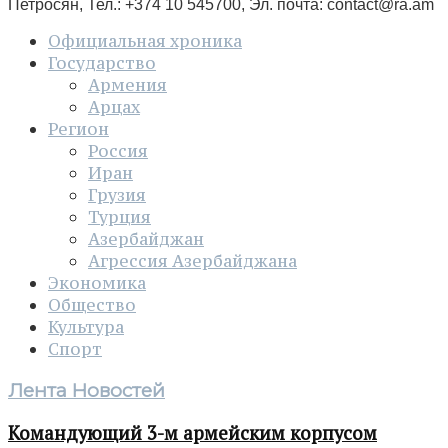
Петросян, Тел.: +374 10 545700, Эл. почта:
contact@ra.am
Официальная хроника
Государство
Армения
Арцах
Регион
Россия
Иран
Грузия
Турция
Азербайджан
Агрессия Азербайджана
Экономика
Общество
Культура
Спорт
Лента Новостей
Командующий 3-м армейским корпусом