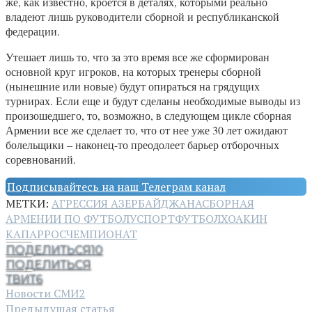
же, как известно, кроется в деталях, которыми реально
владеют лишь руководители сборной и республиканской
федерации.
Утешает лишь то, что за это время все же сформирован
основной круг игроков, на которых тренеры сборной
(нынешние или новые) будут опираться на грядущих
турнирах. Если еще и будут сделаны необходимые выводы из
произошедшего, то, возможно, в следующем цикле сборная
Армении все же сделает то, что от нее уже 30 лет ожидают
болельщики – наконец-то преодолеет барьер отборочных
соревнований.
Подписывайтесь на наш Телеграм канал
МЕТКИ:
АГРЕССИЯ АЗЕРБАЙДЖАНА
СБОРНАЯ
АРМЕНИИ ПО ФУТБОЛУ
СПОРТ
ФУТБОЛ
ХОАКИН
КАПАРРОС
ЧЕМПИОНАТ
ПОДЕЛИТЬСЯ
10
ПОДЕЛИТЬСЯ
ТВИТ
6
Новости СМИ2
Предыдущая статья