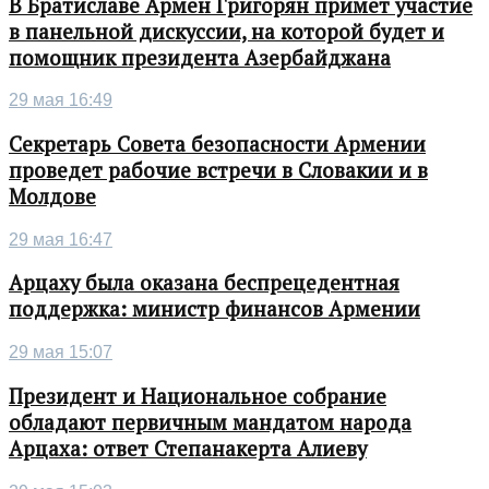
В Братиславе Армен Григорян примет участие
в панельной дискуссии, на которой будет и
помощник президента Азербайджана
29 мая 16:49
Секретарь Совета безопасности Армении
проведет рабочие встречи в Словакии и в
Молдове
29 мая 16:47
Арцаху была оказана беспрецедентная
поддержка: министр финансов Армении
29 мая 15:07
Президент и Национальное собрание
обладают первичным мандатом народа
Арцаха: ответ Степанакерта Алиеву