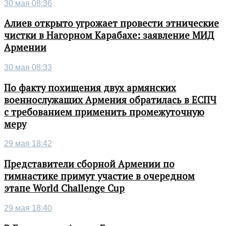
30 мая 08:36
Алиев открыто угрожает провести этнические
чистки в Нагорном Карабахе: заявление МИД
Армении
30 мая 08:33
По факту похищения двух армянских
военнослужащих Армения обратилась в ЕСПЧ
с требованием применить промежуточную
меру
29 мая 18:42
Представители сборной Армении по
гимнастике примут участие в очередном
этапе World Challenge Cup
29 мая 18:40