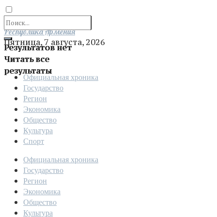
Отправить
Республика Армения
Пятница, 7 августа, 2026
Результатов нет
Читать все
результаты
Официальная хроника
Государство
Регион
Экономика
Общество
Культура
Спорт
Официальная хроника
Государство
Регион
Экономика
Общество
Культура