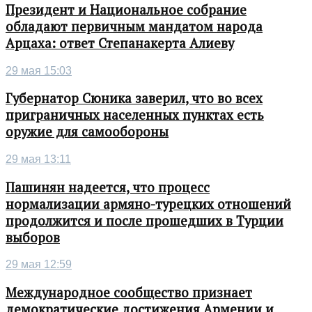
Президент и Национальное собрание
обладают первичным мандатом народа
Арцаха: ответ Степанакерта Алиеву
29 мая 15:03
Губернатор Сюника заверил, что во всех
приграничных населенных пунктах есть
оружие для самообороны
29 мая 13:11
Пашинян надеется, что процесс
нормализации армяно-турецких отношений
продолжится и после прошедших в Турции
выборов
29 мая 12:59
Международное сообщество признает
демократические достижения Армении и