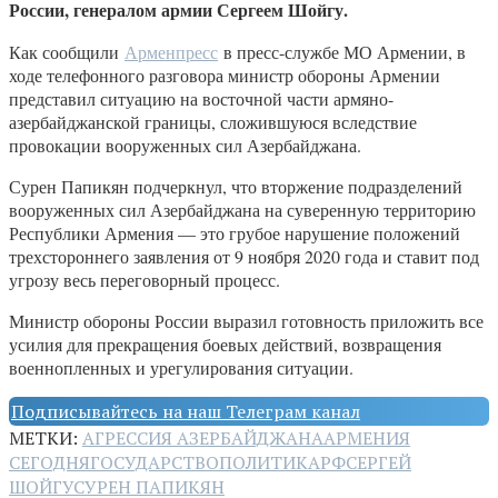
России, генералом армии Сергеем Шойгу.
Как сообщили
Арменпресс
в пресс-службе МО Армении, в
ходе телефонного разговора министр обороны Армении
представил ситуацию на восточной части армяно-
азербайджанской границы, сложившуюся вследствие
провокации вооруженных сил Азербайджана.
Сурен Папикян подчеркнул, что вторжение подразделений
вооруженных сил Азербайджана на суверенную территорию
Республики Армения — это грубое нарушение положений
трехстороннего заявления от 9 ноября 2020 года и ставит под
угрозу весь переговорный процесс.
Министр обороны России выразил готовность приложить все
усилия для прекращения боевых действий, возвращения
военнопленных и урегулирования ситуации.
Подписывайтесь на наш Телеграм канал
МЕТКИ:
АГРЕССИЯ АЗЕРБАЙДЖАНА
АРМЕНИЯ
СЕГОДНЯ
ГОСУДАРСТВО
ПОЛИТИКА
РФ
СЕРГЕЙ
ШОЙГУ
СУРЕН ПАПИКЯН