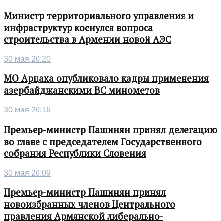
Министр территориального управления и
инфраструктур коснулся вопроса
строительства в Армении новой АЭС
30 мая 20:20
МО Арцаха опубликовало кадры применения
азербайджанскими ВС минометов
30 мая 20:16
Премьер-министр Пашинян принял делегацию
во главе с председателем Государственного
собрания Республики Словения
30 мая 20:09
Премьер-министр Пашинян принял
новоизбранных членов Центрального
правления Армянской либерально-