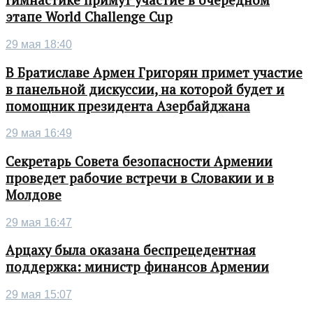
гимнастике примут участие в очередном
этапе World Challenge Cup
29 мая 18:40
В Братиславе Армен Григорян примет участие
в панельной дискуссии, на которой будет и
помощник президента Азербайджана
29 мая 16:49
Секретарь Совета безопасности Армении
проведет рабочие встречи в Словакии и в
Молдове
29 мая 16:47
Арцаху была оказана беспрецедентная
поддержка: министр финансов Армении
29 мая 15:07