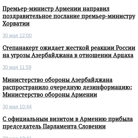
Премьер-министр Армении направил
поздравительное послание премьер-министру
Хорватии
30 мая 12:00
Степанакерт ожидает жесткой реакции России
на угрозы Азербайджана в отношении Арцаха
30 мая 11:59
Министерство обороны Азербайджана
распространило очередную дезинформацию:
Министерство обороны Армении
30 мая 10:44
С официальным визитом в Армению прибыла
председатель Парламента Словении