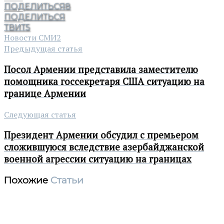
ПОДЕЛИТЬСЯ
8
ПОДЕЛИТЬСЯ
ТВИТ
5
Новости СМИ2
Предыдущая статья
Посол Армении представила заместителю
помощника госсекретаря США ситуацию на
границе Армении
Следующая статья
Президент Армении обсудил с премьером
сложившуюся вследствие азербайджанской
военной агрессии ситуацию на границах
Похожие
Статьи