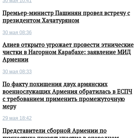
30 мая 10:41
Премьер-министр Пашинян провел встречу с
президентом Хачатуряном
30 мая 08:36
Алиев открыто угрожает провести этнические
чистки в Нагорном Карабахе: заявление МИД
Армении
30 мая 08:33
По факту похищения двух армянских
военнослужащих Армения обратилась в ЕСПЧ
с требованием применить промежуточную
меру
29 мая 18:42
Представители сборной Армении по