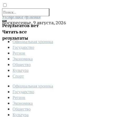
Отправить
Республика Армения
Воскресенье, 9 августа, 2026
Результатов нет
Читать все
результаты
Официальная хроника
Государство
Регион
Экономика
Общество
Культура
Спорт
Официальная хроника
Государство
Регион
Экономика
Общество
Культура