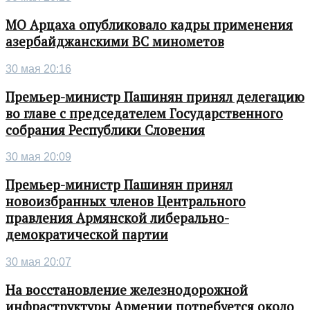
МО Арцаха опубликовало кадры применения
азербайджанскими ВС минометов
30 мая 20:16
Премьер-министр Пашинян принял делегацию
во главе с председателем Государственного
собрания Республики Словения
30 мая 20:09
Премьер-министр Пашинян принял
новоизбранных членов Центрального
правления Армянской либерально-
демократической партии
30 мая 20:07
На восстановление железнодорожной
инфраструктуры Армении потребуется около