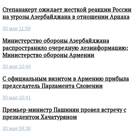
Степанакерт ожидает жесткой реакции России
на угрозы Азербайджана в отношении Арцаха
30 мая 11:59
Министерство обороны Азербайджана
распространило очередную дезинформацию:
Министерство обороны Армении
30 мая 10:44
С официальным визитом в Армению прибыла
председатель Парламента Словении
30 мая 10:41
Премьер-министр Пашинян провел встречу с
президентом Хачатуряном
30 мая 08:36