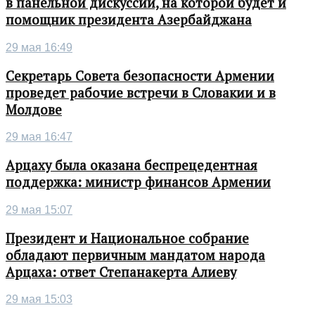
в панельной дискуссии, на которой будет и
помощник президента Азербайджана
29 мая 16:49
Секретарь Совета безопасности Армении
проведет рабочие встречи в Словакии и в
Молдове
29 мая 16:47
Арцаху была оказана беспрецедентная
поддержка: министр финансов Армении
29 мая 15:07
Президент и Национальное собрание
обладают первичным мандатом народа
Арцаха: ответ Степанакерта Алиеву
29 мая 15:03