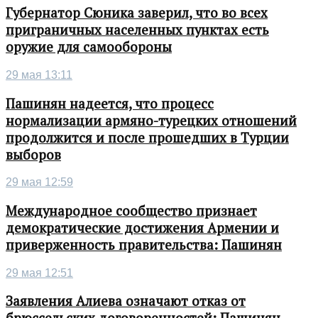
Губернатор Сюника заверил, что во всех
приграничных населенных пунктах есть
оружие для самообороны
29 мая 13:11
Пашинян надеется, что процесс
нормализации армяно-турецких отношений
продолжится и после прошедших в Турции
выборов
29 мая 12:59
Международное сообщество признает
демократические достижения Армении и
приверженность правительства: Пашинян
29 мая 12:51
Заявления Алиева означают отказ от