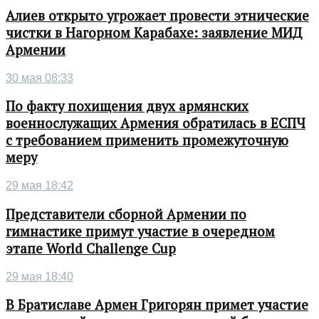
Алиев открыто угрожает провести этнические
чистки в Нагорном Карабахе: заявление МИД
Армении
30 мая 08:33
По факту похищения двух армянских
военнослужащих Армения обратилась в ЕСПЧ
с требованием применить промежуточную
меру
29 мая 18:42
Представители сборной Армении по
гимнастике примут участие в очередном
этапе World Challenge Cup
29 мая 18:40
В Братиславе Армен Григорян примет участие