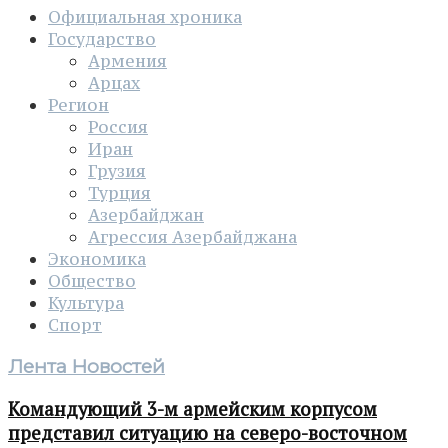
Официальная хроника
Государство
Армения
Арцах
Регион
Россия
Иран
Грузия
Турция
Азербайджан
Агрессия Азербайджана
Экономика
Общество
Культура
Спорт
Лента Новостей
Командующий 3-м армейским корпусом
представил ситуацию на северо-восточном