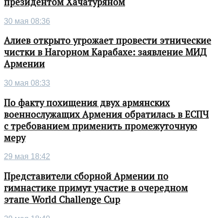
президентом Хачатуряном
30 мая 08:36
Алиев открыто угрожает провести этнические
чистки в Нагорном Карабахе: заявление МИД
Армении
30 мая 08:33
По факту похищения двух армянских
военнослужащих Армения обратилась в ЕСПЧ
с требованием применить промежуточную
меру
29 мая 18:42
Представители сборной Армении по
гимнастике примут участие в очередном
этапе World Challenge Cup