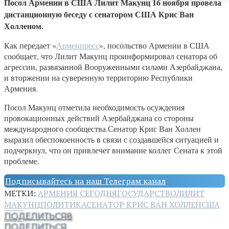
Посол Армении в США Лилит Макунц 16 ноября провела
дистанционную беседу с сенатором США Крис Ван
Холленом.
Как передает «
Арменпресс
», посольство Армении в США
сообщает, что Лилит Макунц проинформировал сенатора об
агрессии, развязанной Вооруженными силами Азербайджана,
и вторжении на суверенную территорию Республики
Армения.
Посол Макунц отметила необходимость осуждения
провокационных действий Азербайджана со стороны
международного сообщества.Сенатор Крис Ван Холлен
выразил обеспокоенность в связи с создавшейся ситуацией и
подчеркнул, что он привлечет внимание коллег Сената к этой
проблеме.
Подписывайтесь на наш Телеграм канал
МЕТКИ:
АРМЕНИЯ СЕГОДНЯ
ГОСУДАРСТВО
ЛИЛИТ
МАКУНЦ
ПОЛИТИКА
СЕНАТОР КРИС ВАН ХОЛЛЕН
США
ПОДЕЛИТЬСЯ
8
ПОДЕЛИТЬСЯ