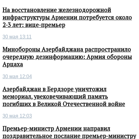
На восстановление железнодорожной
инфраструктуры Армении потребуется около
2-3 лет: вице-премьер
30 мая 13:11
Минобороны Азербайджана распространило
очередную дезинформацию: Армия обороны
Арцаха
30 мая 12:04
Азербайджан в Бердзоре уничтожил
мемориал, увековечивающий память
погибших в Великой Отечественной войне
30 мая 12:03
Премьер-министр Армении направил
поздравительное послание премьер-министру