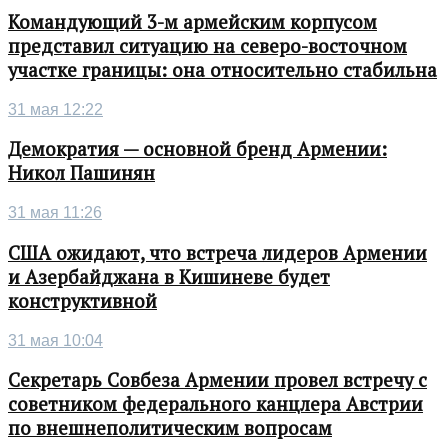
Командующий 3-м армейским корпусом
представил ситуацию на северо-восточном
участке границы: она относительно стабильна
31 мая 12:22
Демократия — основной бренд Армении:
Никол Пашинян
31 мая 11:26
США ожидают, что встреча лидеров Армении
и Азербайджана в Кишиневе будет
конструктивной
31 мая 10:04
Секретарь Совбеза Армении провел встречу с
советником федерального канцлера Австрии
по внешнеполитическим вопросам