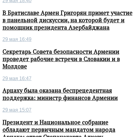
29 мая 18:40
В Братиславе Армен Григорян примет участие
в панельной дискуссии, на которой будет и
помощник президента Азербайджана
29 мая 16:49
Секретарь Совета безопасности Армении
проведет рабочие встречи в Словакии и в
Молдове
29 мая 16:47
Арцаху была оказана беспрецедентная
поддержка: министр финансов Армении
29 мая 15:07
Президент и Национальное собрание
обладают первичным мандатом народа
Арцаха: ответ Степанакерта Алиеву