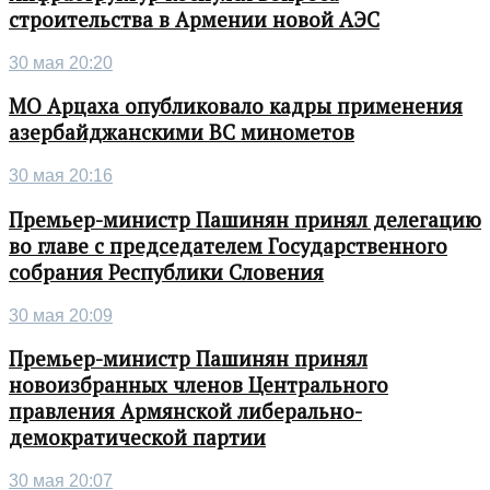
строительства в Армении новой АЭС
30 мая 20:20
МО Арцаха опубликовало кадры применения
азербайджанскими ВС минометов
30 мая 20:16
Премьер-министр Пашинян принял делегацию
во главе с председателем Государственного
собрания Республики Словения
30 мая 20:09
Премьер-министр Пашинян принял
новоизбранных членов Центрального
правления Армянской либерально-
демократической партии
30 мая 20:07