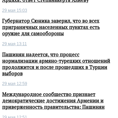
29 мая 15:03
Губернатор Сюника заверил, что во всех
приграничных населенных пунктах есть
оружие для самообороны
29 мая 13:11
Пашинян надеется, что процесс
нормализации армяно-турецких отношений
продолжится и после прошедших в Турции
выборов
29 мая 12:59
Международное сообщество признает
демократические достижения Армении и
приверженность правительства: Пашинян
29 мая 12:51