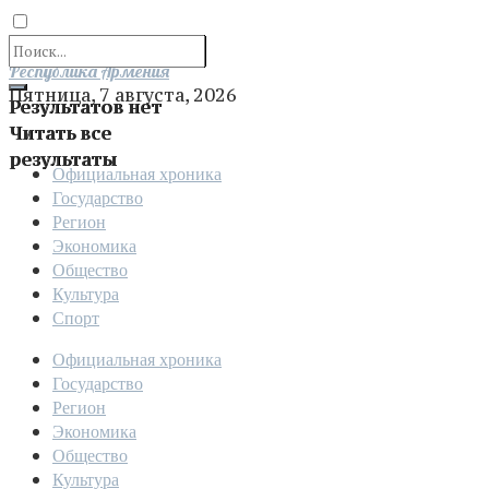
Отправить
Республика Армения
Пятница, 7 августа, 2026
Результатов нет
Читать все
результаты
Официальная хроника
Государство
Регион
Экономика
Общество
Культура
Спорт
Официальная хроника
Государство
Регион
Экономика
Общество
Культура