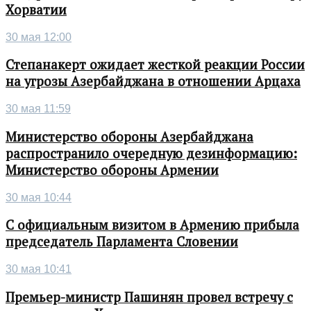
Хорватии
30 мая 12:00
Степанакерт ожидает жесткой реакции России
на угрозы Азербайджана в отношении Арцаха
30 мая 11:59
Министерство обороны Азербайджана
распространило очередную дезинформацию:
Министерство обороны Армении
30 мая 10:44
С официальным визитом в Армению прибыла
председатель Парламента Словении
30 мая 10:41
Премьер-министр Пашинян провел встречу с