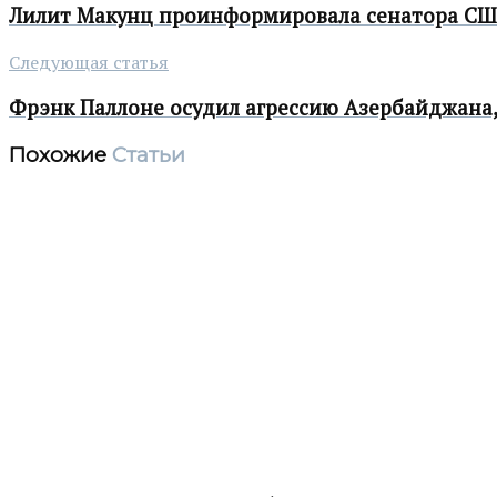
Лилит Макунц проинформировала сенатора США
Следующая статья
Фрэнк Паллоне осудил агрессию Азербайджана
Похожие
Статьи