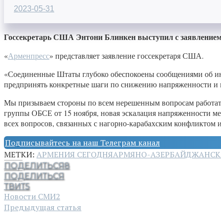
2023-05-31
Госсекретарь США Энтони Блинкен выступил с заявлением 
«
Арменпресс
» представляет заявление госсекретаря США.
«Соединенные Штаты глубоко обеспокоены сообщениями об ин
предпринять конкретные шаги по снижению напряженности и
Мы призываем стороны по всем нерешенным вопросам работать
группы ОБСЕ от 15 ноября, новая эскалация напряженности м
всех вопросов, связанных с нагорно-карабахским конфликтом 
Подписывайтесь на наш Телеграм канал
МЕТКИ:
АРМЕНИЯ СЕГОДНЯ
АРМЯНО-АЗЕРБАЙДЖАНСК
ПОДЕЛИТЬСЯ
8
ПОДЕЛИТЬСЯ
ТВИТ
5
Новости СМИ2
Предыдущая статья