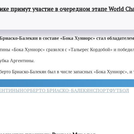
ке примут участие в очередном этапе World Cha
Бриаско-Балекян в составе «Бока Хуниорс» стал обладателе
ины «Бока Хуниорс» сразился с «Тальерес Кордобой» и победил 
Кубка Аргентины.
о Бриаско-Балекян был в числе запасных «Бока Хуниорс», и та
ГЕНТИНЫ
НОРБЕРТО БРИАСКО-БАЛЕКЯН
СПОРТ
ФУТБОЛ