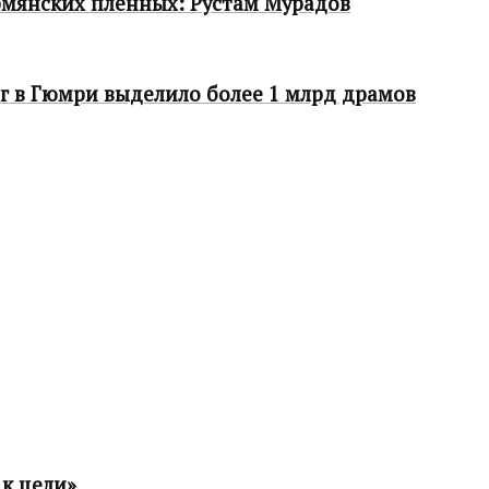
мянских пленных: Рустам Мурадов
г в Гюмри выделило более 1 млрд драмов
к цели»