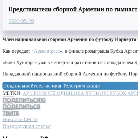
Представители сборной Армении по гимнасти
2023-05-29
Член национальной сборной Армении по футболу Норберто 
Как передает «
Арменпресс
», в финале розыгрыша Кубка Аргент
«Бока Хуниорс» уже в четвертый раз становится обладателем 
Нападающий национальной сборной Армении по футболу Норберт
Подписывайтесь на наш Телеграм канал
МЕТКИ:
АРМЕНИЯ СЕГОДНЯ
БОКА ХУНИОРС
КУБОК АР
ПОДЕЛИТЬСЯ
10
ПОДЕЛИТЬСЯ
ТВИТ
6
Новости СМИ2
Предыдущая статья