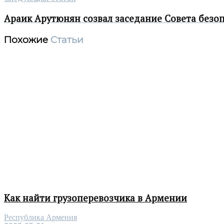
Араик Арутюнян созвал заседание Совета безо
Похожие
Статьи
Как найти грузоперевозчика в Армении
Республика Армения