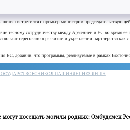
 Пашинян встретился с премьер-министром председательствующ
вие тесному сотрудничеству между Арменией и ЕС во время ее 
тво заинтересовано в развитии и укреплении партнерства как с
-ЕС, добавив, что программы, реализуемые в рамках Восточног
ГОСУДАРСТВО
ЕС
НИКОЛ ПАШИНЯН
ЯНЕЗ ЯНША
 могут посещать могилы родных: Омбудсмен Ре