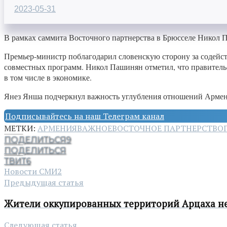
2023-05-31
В рамках саммита Восточного партнерства в Брюсселе Никол
Премьер-министр поблагодарил словенскую сторону за содейст
совместных программ. Никол Пашинян отметил, что правительс
в том числе в экономике.
Янез Янша подчеркнул важность углубления отношений Армения
Подписывайтесь на наш Телеграм канал
МЕТКИ:
АРМЕНИЯ
ВАЖНОЕ
ВОСТОЧНОЕ ПАРТНЕРСТВО
ПОДЕЛИТЬСЯ
9
ПОДЕЛИТЬСЯ
ТВИТ
6
Новости СМИ2
Предыдущая статья
Жители оккупированных территорий Арцаха не
Следующая статья