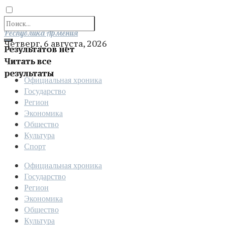
Отправить
Республика Армения
Четверг, 6 августа, 2026
Результатов нет
Читать все
результаты
Официальная хроника
Государство
Регион
Экономика
Общество
Культура
Спорт
Официальная хроника
Государство
Регион
Экономика
Общество
Культура