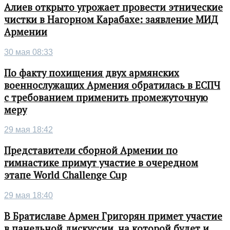
Алиев открыто угрожает провести этнические
чистки в Нагорном Карабахе: заявление МИД
Армении
30 мая 08:33
По факту похищения двух армянских
военнослужащих Армения обратилась в ЕСПЧ
с требованием применить промежуточную
меру
29 мая 18:42
Представители сборной Армении по
гимнастике примут участие в очередном
этапе World Challenge Cup
29 мая 18:40
В Братиславе Армен Григорян примет участие
в панельной дискуссии, на которой будет и