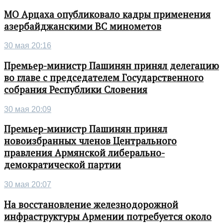
МО Арцаха опубликовало кадры применения
азербайджанскими ВС минометов
30 мая 20:16
Премьер-министр Пашинян принял делегацию
во главе с председателем Государственного
собрания Республики Словения
30 мая 20:09
Премьер-министр Пашинян принял
новоизбранных членов Центрального
правления Армянской либерально-
демократической партии
30 мая 20:07
На восстановление железнодорожной
инфраструктуры Армении потребуется около