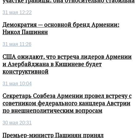
участке границы: она относительно стабильна
31 мая 12:22
Демократия — основной бренд Армении:
Никол Пашинян
31 мая 11:26
США ожидают, что встреча лидеров Армении
и Азербайджана в Кишиневе будет
конструктивной
31 мая 10:04
Секретарь Совбеза Армении провел встречу с
советником федерального канцлера Австрии
по внешнеполитическим вопросам
30 мая 20:31
Премьер-министр Пашинян принял