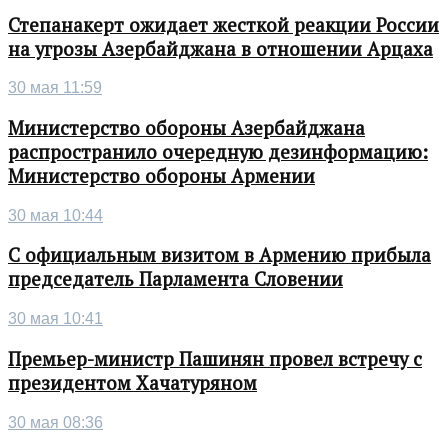
Степанакерт ожидает жесткой реакции России
на угрозы Азербайджана в отношении Арцаха
30 мая 11:59
Министерство обороны Азербайджана
распространило очередную дезинформацию:
Министерство обороны Армении
30 мая 10:44
С официальным визитом в Армению прибыла
председатель Парламента Словении
30 мая 10:41
Премьер-министр Пашинян провел встречу с
президентом Хачатуряном
30 мая 08:36