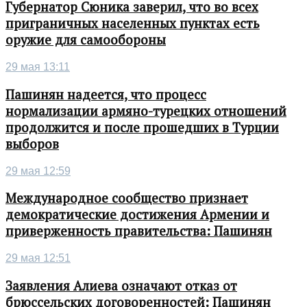
Губернатор Сюника заверил, что во всех
приграничных населенных пунктах есть
оружие для самообороны
29 мая 13:11
Пашинян надеется, что процесс
нормализации армяно-турецких отношений
продолжится и после прошедших в Турции
выборов
29 мая 12:59
Международное сообщество признает
демократические достижения Армении и
приверженность правительства: Пашинян
29 мая 12:51
Заявления Алиева означают отказ от
брюссельских договоренностей: Пашинян