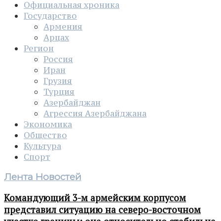
Официальная хроника
Государство
Армения
Арцах
Регион
Россия
Иран
Грузия
Турция
Азербайджан
Агрессия Азербайджана
Экономика
Общество
Культура
Спорт
Лента Новостей
Командующий 3-м армейским корпусом
представил ситуацию на северо-восточном