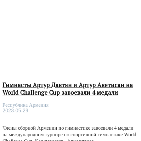
Гимнасты Артур Давтян и Артур Аветисян на
World Challenge Cup завоевали 4 медали
Республика Армения
2023-05-29
Члены сборной Армении по гимнастике завоевали 4 медали
на международном турнире по спортивной гимнастике World
Challenge Cup. Как передает «Арменпресс»,...