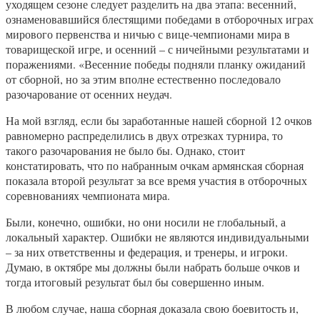
уходящем сезоне следует разделить на два этапа: весенний,
ознаменовавшийся блестящими победами в отборочных играх
мирового первенства и ничью с вице-чемпионами мира в
товарищеской игре, и осенний – с ничейными результатами и
поражениями. «Весенние победы подняли планку ожиданий
от сборной, но за этим вполне естественно последовало
разочарование от осенних неудач.
На мой взгляд, если бы заработанные нашей сборной 12 очков
равномерно распределились в двух отрезках турнира, то
такого разочарования не было бы. Однако, стоит
констатировать, что по набранным очкам армянская сборная
показала второй результат за все время участия в отборочных
соревнованиях чемпионата мира.
Были, конечно, ошибки, но они носили не глобальный, а
локальный характер. Ошибки не являются индивидуальными
– за них ответственны и федерация, и тренеры, и игроки.
Думаю, в октябре мы должны были набрать больше очков и
тогда итоговый результат был бы совершенно иным.
В любом случае, наша сборная доказала свою боевитость и,