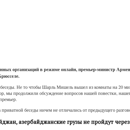
енных организаций в режиме онлайн, премьер-министр Арме
Брюсселе.
 беседы. Не то чтобы Шарль Мишель вышел из комнаты на 20 мину
вор, мы продолжили обсуждение вопросов нашей повестки, нашег
 премьер.
са приватной беседы ничем не отличались от предыдущего разгов
айджан, азербайджанские грузы не пройдут чер