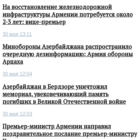
На восстановление железнодорожной
инфраструктуры Армении потребуется около
2-3 лет: вице-премьер
30 мая 13:11
Минобороны Азербайджана распространило
очередную дезинформацию: Армия обороны
Арцаха
30 мая 12:04
Азербайджан в Бердзоре уничтожил
мемориал, увековечивающий память
погибших в Великой Отечественной войне
30 мая 12:03
Премьер-министр Армении направил
поздравительное послание премьер-министру