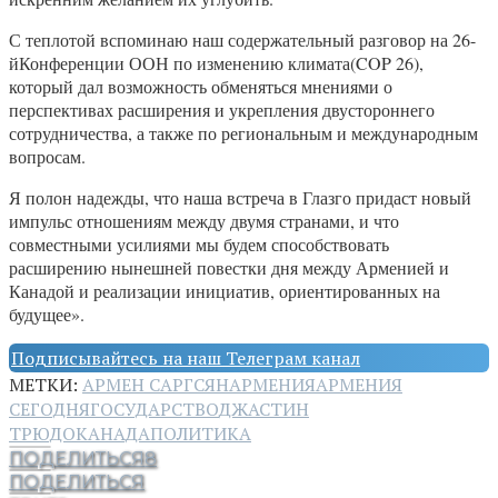
С теплотой вспоминаю наш содержательный разговор на 26-
йКонференции ООН по изменению климата(COP 26),
который дал возможность обменяться мнениями о
перспективах расширения и укрепления двустороннего
сотрудничества, а также по региональным и международным
вопросам.
Я полон надежды, что наша встреча в Глазго придаст новый
импульс отношениям между двумя странами, и что
совместными усилиями мы будем способствовать
расширению нынешней повестки дня между Арменией и
Канадой и реализации инициатив, ориентированных на
будущее».
Подписывайтесь на наш Телеграм канал
МЕТКИ:
АРМЕН САРГСЯН
АРМЕНИЯ
АРМЕНИЯ
СЕГОДНЯ
ГОСУДАРСТВО
ДЖАСТИН
ТРЮДО
КАНАДА
ПОЛИТИКА
ПОДЕЛИТЬСЯ
8
ПОДЕЛИТЬСЯ