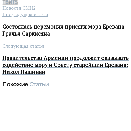
ТВИТ
5
Новости СМИ2
Предыдущая статья
Состоялась церемония присяги мэра Еревана
Грачья Саркисяна
Следующая статья
Правительство Армении продолжит оказывать
содействие мэру и Совету старейшин Еревана:
Никол Пашинян
Похожие
Статьи