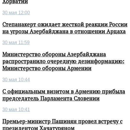
Хорватии
30 мая 12:00
Степанакерт ожидает жесткой реакции России
на угрозы Азербайджана в отношении Арцаха
30 мая 11:59
Министерство обороны Азербайджана
распространило очередную дезинформацию:
Министерство обороны Армении
30 мая 10:44
С официальным визитом в Армению прибыла
председатель Парламента Словении
30 мая 10:41
Премьер-министр Пашинян провел встречу с
президентом Хачатуряном