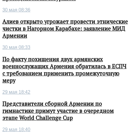
30 мая 08:36
Алиев открыто угрожает провести этнические
чистки в Нагорном Карабахе: заявление МИД
Армении
30 мая 08:33
По факту похищения двух армянских
военнослужащих Армения обратилась в ЕСПЧ
с требованием применить промежуточную
меру
29 мая 18:42
Представители сборной Армении по
гимнастике примут участие в очередном
этапе World Challenge Cup
29 мая 18:40