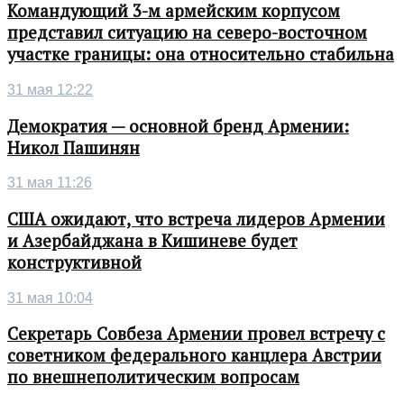
Командующий 3-м армейским корпусом
представил ситуацию на северо-восточном
участке границы: она относительно стабильна
31 мая 12:22
Демократия — основной бренд Армении:
Никол Пашинян
31 мая 11:26
США ожидают, что встреча лидеров Армении
и Азербайджана в Кишиневе будет
конструктивной
31 мая 10:04
Секретарь Совбеза Армении провел встречу с
советником федерального канцлера Австрии
по внешнеполитическим вопросам