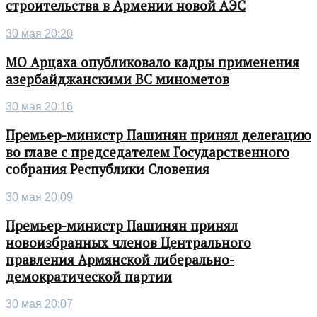
строительства в Армении новой АЭС
30 мая 20:20
МО Арцаха опубликовало кадры применения
азербайджанскими ВС минометов
30 мая 20:16
Премьер-министр Пашинян принял делегацию
во главе с председателем Государственного
собрания Республики Словения
30 мая 20:09
Премьер-министр Пашинян принял
новоизбранных членов Центрального
правления Армянской либерально-
демократической партии
30 мая 20:07