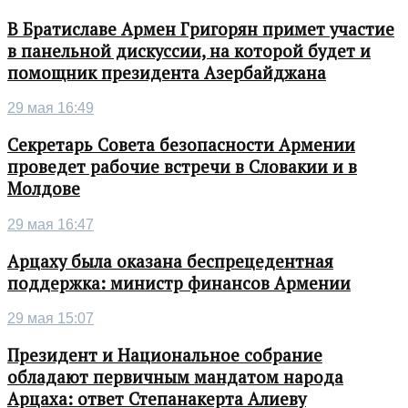
В Братиславе Армен Григорян примет участие
в панельной дискуссии, на которой будет и
помощник президента Азербайджана
29 мая 16:49
Секретарь Совета безопасности Армении
проведет рабочие встречи в Словакии и в
Молдове
29 мая 16:47
Арцаху была оказана беспрецедентная
поддержка: министр финансов Армении
29 мая 15:07
Президент и Национальное собрание
обладают первичным мандатом народа
Арцаха: ответ Степанакерта Алиеву