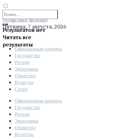
Отправить
Республика Армения
Пятница, 7 августа, 2026
Результатов нет
Читать все
результаты
Официальная хроника
Государство
Регион
Экономика
Общество
Культура
Спорт
Официальная хроника
Государство
Регион
Экономика
Общество
Культура