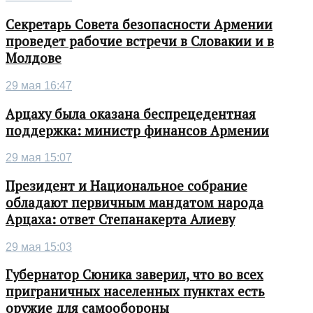
Секретарь Совета безопасности Армении
проведет рабочие встречи в Словакии и в
Молдове
29 мая 16:47
Арцаху была оказана беспрецедентная
поддержка: министр финансов Армении
29 мая 15:07
Президент и Национальное собрание
обладают первичным мандатом народа
Арцаха: ответ Степанакерта Алиеву
29 мая 15:03
Губернатор Сюника заверил, что во всех
приграничных населенных пунктах есть
оружие для самообороны