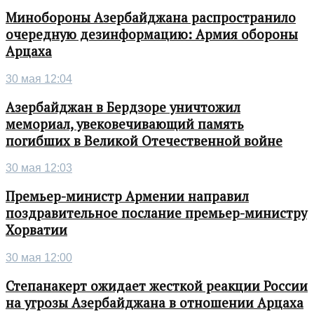
Минобороны Азербайджана распространило
очередную дезинформацию: Армия обороны
Арцаха
30 мая 12:04
Азербайджан в Бердзоре уничтожил
мемориал, увековечивающий память
погибших в Великой Отечественной войне
30 мая 12:03
Премьер-министр Армении направил
поздравительное послание премьер-министру
Хорватии
30 мая 12:00
Степанакерт ожидает жесткой реакции России
на угрозы Азербайджана в отношении Арцаха