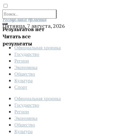
Отправить
Республика Армения
Пятница, 7 августа, 2026
Результатов нет
Читать все
результаты
Официальная хроника
Государство
Регион
Экономика
Общество
Культура
Спорт
Официальная хроника
Государство
Регион
Экономика
Общество
Культура