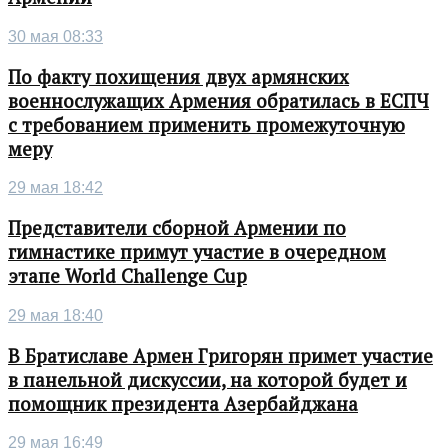
30 мая 08:33
По факту похищения двух армянских
военнослужащих Армения обратилась в ЕСПЧ
с требованием применить промежуточную
меру
29 мая 18:42
Представители сборной Армении по
гимнастике примут участие в очередном
этапе World Challenge Cup
29 мая 18:40
В Братиславе Армен Григорян примет участие
в панельной дискуссии, на которой будет и
помощник президента Азербайджана
29 мая 16:49