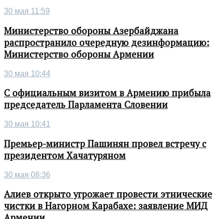
30 мая 11:59
Министерство обороны Азербайджана
распространило очередную дезинформацию:
Министерство обороны Армении
30 мая 10:44
С официальным визитом в Армению прибыла
председатель Парламента Словении
30 мая 10:41
Премьер-министр Пашинян провел встречу с
президентом Хачатуряном
30 мая 08:36
Алиев открыто угрожает провести этнические
чистки в Нагорном Карабахе: заявление МИД
Армении