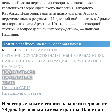
целью сейчас на переговорах говорить о положениях,
касающихся азербайджанского населения Нагорного
Карабаха? Цель одна: защитить право жителей Арцаха,
перемещенных в результате 44-дневной войны, жить в Арцахе
под юрисдикцией Армении. Но это вопрос переговорной
тактики и вопрос дальнейших обсуждений», — написал
Пашинян.
Подписывайтесь на наш Телеграм канал
МЕТКИ:
АРМЕНИЯ
АРМЕНИЯ
СЕГОДНЯ
ГОСУДАРСТВО
НАГОРНЫЙ КАРАБАХ
НИКОЛ
ПАШИНЯН
ПОЛИТИКА
СИТУАЦИЯ ВОКРУГ НАГОРНОГО
КАРАБАХА
ПОДЕЛИТЬСЯ
8
ПОДЕЛИТЬСЯ
ТВИТ
5
Новости СМИ2
Предыдущая статья
Некоторые комментарии на мое интервью от
24 декабря как минимум странны: Пашинян