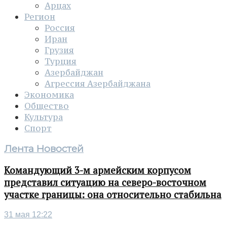
Арцах
Регион
Россия
Иран
Грузия
Турция
Азербайджан
Агрессия Азербайджана
Экономика
Общество
Культура
Спорт
Лента Новостей
Командующий 3-м армейским корпусом
представил ситуацию на северо-восточном
участке границы: она относительно стабильна
31 мая 12:22