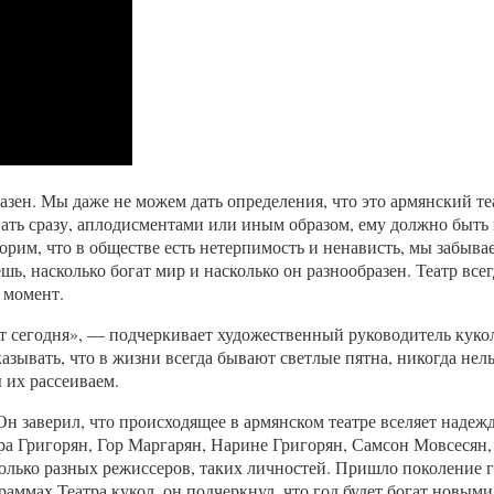
азен. Мы даже не можем дать определения, что это армянский те
ать сразу, аплодисментами или иным образом, ему должно быть п
орим, что в обществе есть нетерпимость и ненависть, мы забывае
шь, насколько богат мир и насколько он разнообразен. Театр все
 момент.
т сегодня», — подчеркивает художественный руководитель куколь
зывать, что в жизни всегда бывают светлые пятна, никогда нел
ы их рассеиваем.
н заверил, что происходящее в армянском театре вселяет надежд
ора Григорян, Гор Маргарян, Нарине Григорян, Самсон Мовсесян
только разных режиссеров, таких личностей. Пришло поколение 
раммах Театра кукол, он подчеркнул, что год будет богат новым