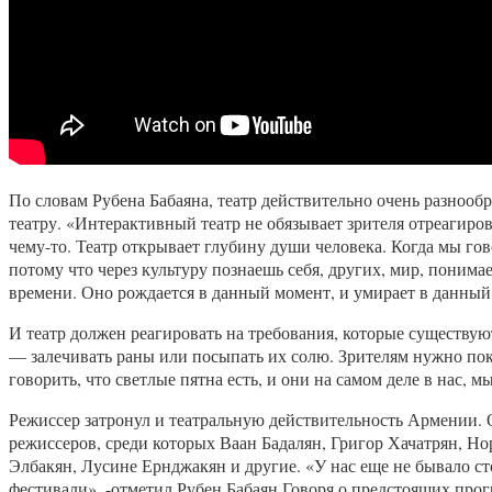
По словам Рубена Бабаяна, театр действительно очень разнообр
театру. «Интерактивный театр не обязывает зрителя отреагиров
чему-то. Театр открывает глубину души человека. Когда мы гов
потому что через культуру познаешь себя, других, мир, понимае
времени. Оно рождается в данный момент, и умирает в данный
И театр должен реагировать на требования, которые существую
— залечивать раны или посыпать их солю. Зрителям нужно пока
говорить, что светлые пятна есть, и они на самом деле в нас, м
Режиссер затронул и театральную действительность Армении. О
режиссеров, среди которых Ваан Бадалян, Григор Хачатрян, Н
Элбакян, Лусине Ернджакян и другие. «У нас еще не бывало с
фестивали», -отметил Рубен Бабаян.Говоря о предстоящих прог