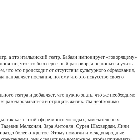
атр, а это итальянский театр. Бабаян импонирует «говорящему»
онятно, что это был серьезный разговор, а не попытка учить
м, что это происходит от отсутствия культурного образования,
гда направляет послания, потому что это искусство своего
ного театра и добавляет, что нужно знать, что же необходимо
ьзя разочаровываться и отрицать жизнь. Им необходимо
ы, так как в этой сфере много молодых, замечательных
, Тадевик Мелконян, Зара Антонян, Сурен Шахвердян, Лили
гораздо более открытое. Этому помогли и международные
и спектаклями, они сделают все возможное, чтобы принимать