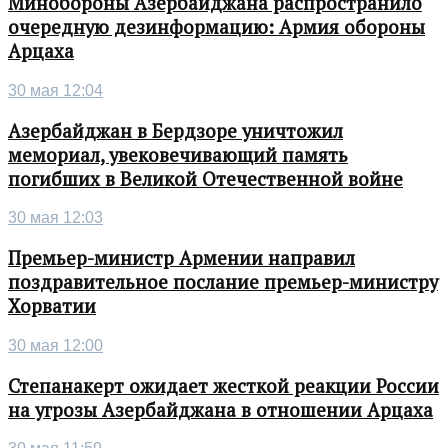
Минобороны Азербайджана распространило
очередную дезинформацию: Армия обороны
Арцаха
30 мая 12:04
Азербайджан в Бердзоре уничтожил
мемориал, увековечивающий память
погибших в Великой Отечественной войне
30 мая 12:03
Премьер-министр Армении направил
поздравительное послание премьер-министру
Хорватии
30 мая 12:00
Степанакерт ожидает жесткой реакции России
на угрозы Азербайджана в отношении Арцаха