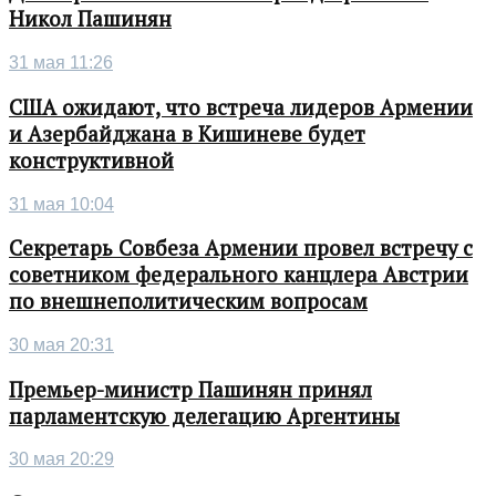
Никол Пашинян
31 мая 11:26
США ожидают, что встреча лидеров Армении
и Азербайджана в Кишиневе будет
конструктивной
31 мая 10:04
Секретарь Совбеза Армении провел встречу с
советником федерального канцлера Австрии
по внешнеполитическим вопросам
30 мая 20:31
Премьер-министр Пашинян принял
парламентскую делегацию Аргентины
30 мая 20:29