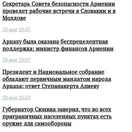
Секретарь Совета безопасности Армении
проведет рабочие встречи в Словакии и в
Молдове
29 мая 16:47
Арцаху была оказана беспрецедентная
поддержка: министр финансов Армении
29 мая 15:07
Президент и Национальное собрание
обладают первичным мандатом народа
Арцаха: ответ Степанакерта Алиеву
29 мая 15:03
Губернатор Сюника заверил, что во всех
приграничных населенных пунктах есть
оружие для самообороны