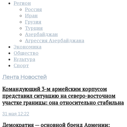
Регион
Россия
Иран
Грузия
Турция
Азербайджан
Агрессия Азербайджана
Экономика
Общество
Культура
Спорт
Лента Новостей
Командующий 3-м армейским корпусом
представил ситуацию на северо-восточном
участке границы: она относительно стабильна
31 мая 12:22
Демократия — основной бренд Армении: