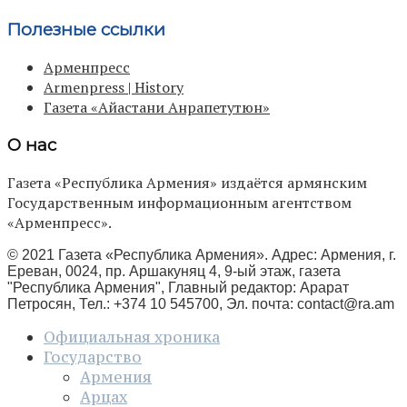
Полезные ссылки
Арменпресс
Armenpress | History
Газета «Айастани Анрапетутюн»
О нас
Газета «Республика Армения» издаётся армянским
Государственным информационным агентством
«Арменпресс».
© 2021 Газета «Республика Армения». Адрес: Армения, г.
Ереван, 0024, пр. Аршакуняц 4, 9-ый этаж, газета
"Республика Армения", Главный редактор: Арарат
Петросян, Тел.: +374 10 545700, Эл. почта:
contact@ra.am
Официальная хроника
Государство
Армения
Арцах