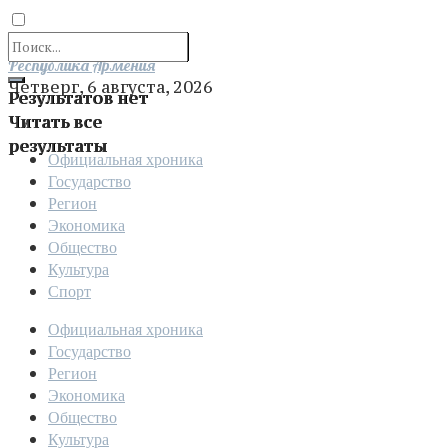
Отправить
Республика Армения
Четверг, 6 августа, 2026
Результатов нет
Читать все
результаты
Официальная хроника
Государство
Регион
Экономика
Общество
Культура
Спорт
Официальная хроника
Государство
Регион
Экономика
Общество
Культура