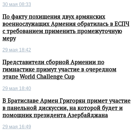
30 мая 08:33
По факту похищения двух армянских
военнослужащих Армения обратилась в ЕСПЧ
с требованием применить промежуточную
меру
29 мая 18:42
Представители сборной Армении по
гимнастике примут участие в очередном
этапе World Challenge Cup
29 мая 18:40
В Братиславе Армен Григорян примет участие
в панельной дискуссии, на которой будет и
помощник президента Азербайджана
29 мая 16:49