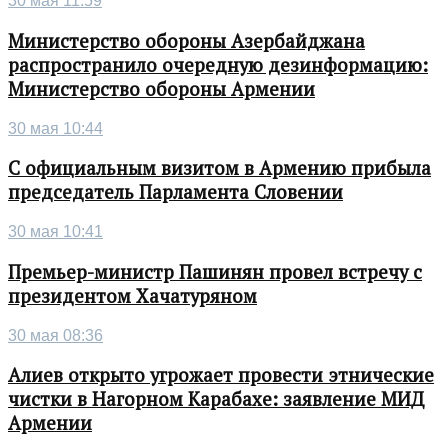
30 мая 11:59
Министерство обороны Азербайджана
распространило очередную дезинформацию:
Министерство обороны Армении
30 мая 10:44
С официальным визитом в Армению прибыла
председатель Парламента Словении
30 мая 10:41
Премьер-министр Пашинян провел встречу с
президентом Хачатуряном
30 мая 08:36
Алиев открыто угрожает провести этнические
чистки в Нагорном Карабахе: заявление МИД
Армении