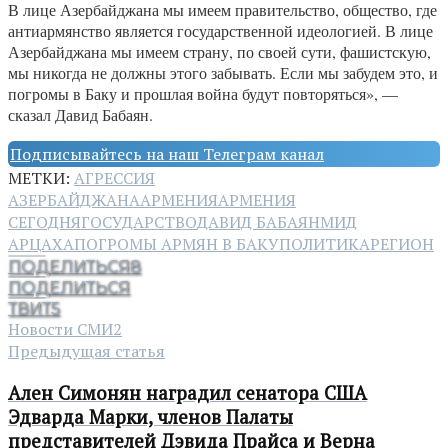
В лице Азербайджана мы имеем правительство, общество, где
антиармянство является государственной идеологией. В лице
Азербайджана мы имеем страну, по своей сути, фашистскую,
мы никогда не должны этого забывать. Если мы забудем это, и
погромы в Баку и прошлая война будут повторяться», —
сказал Давид Бабаян.
Подписывайтесь на наш Телеграм канал
МЕТКИ:
АГРЕССИЯ
АЗЕРБАЙДЖАНА
АРМЕНИЯ
АРМЕНИЯ
СЕГОДНЯ
ГОСУДАРСТВО
ДАВИД БАБАЯН
МИД
АРЦАХА
ПОГРОМЫ АРМЯН В БАКУ
ПОЛИТИКА
РЕГИОН
ПОДЕЛИТЬСЯ
8
ПОДЕЛИТЬСЯ
ТВИТ
5
Новости СМИ2
Предыдущая статья
Ален Симонян наградил сенатора США
Эдварда Марки, членов Палаты
представителей Дэвида Прайса и Верна