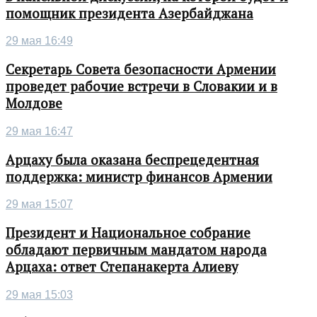
помощник президента Азербайджана
29 мая 16:49
Секретарь Совета безопасности Армении
проведет рабочие встречи в Словакии и в
Молдове
29 мая 16:47
Арцаху была оказана беспрецедентная
поддержка: министр финансов Армении
29 мая 15:07
Президент и Национальное собрание
обладают первичным мандатом народа
Арцаха: ответ Степанакерта Алиеву
29 мая 15:03