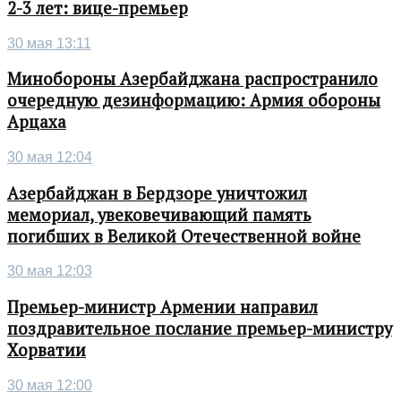
2-3 лет: вице-премьер
30 мая 13:11
Минобороны Азербайджана распространило
очередную дезинформацию: Армия обороны
Арцаха
30 мая 12:04
Азербайджан в Бердзоре уничтожил
мемориал, увековечивающий память
погибших в Великой Отечественной войне
30 мая 12:03
Премьер-министр Армении направил
поздравительное послание премьер-министру
Хорватии
30 мая 12:00