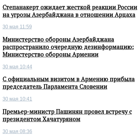
Степанакерт ожидает жесткой реакции России
на угрозы Азербайджана в отношении Арцаха
30 мая 11:59
Министерство обороны Азербайджана
распространило очередную дезинформацию:
Министерство обороны Армении
30 мая 10:44
С официальным визитом в Армению прибыла
председатель Парламента Словении
30 мая 10:41
Премьер-министр Пашинян провел встречу с
президентом Хачатуряном
30 мая 08:36