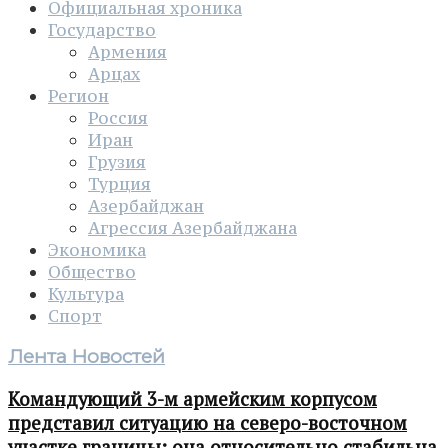
Официальная хроника
Государство
Армения
Арцах
Регион
Россия
Иран
Грузия
Турция
Азербайджан
Агрессия Азербайджана
Экономика
Общество
Культура
Спорт
Лента Новостей
Командующий 3-м армейским корпусом
представил ситуацию на северо-восточном
участке границы: она относительно стабильна