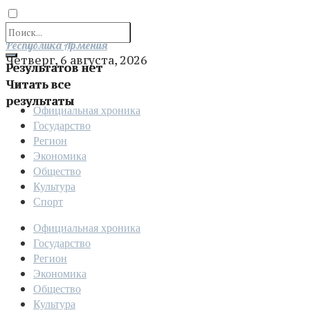
Отправить
Республика Армения
Четверг, 6 августа, 2026
Результатов нет
Читать все
результаты
Официальная хроника
Государство
Регион
Экономика
Общество
Культура
Спорт
Официальная хроника
Государство
Регион
Экономика
Общество
Культура