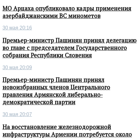
МО Арцаха опубликовало кадры применения
азербайджанскими ВС минометов
30 мая 20:16
Премьер-министр Пашинян принял делегацию
во главе с председателем Государственного
собрания Республики Словения
30 мая 20:09
Премьер-министр Пашинян принял
новоизбранных членов Центрального
правления Армянской либерально-
демократической партии
30 мая 20:07
На восстановление железнодорожной
инфраструктуры Армении потребуется около