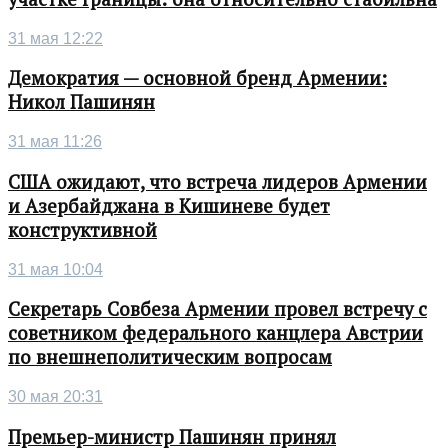
31 мая 12:22
Демократия — основной бренд Армении:
Никол Пашинян
31 мая 11:26
США ожидают, что встреча лидеров Армении
и Азербайджана в Кишиневе будет
конструктивной
31 мая 10:04
Секретарь Совбеза Армении провел встречу с
советником федерального канцлера Австрии
по внешнеполитическим вопросам
30 мая 20:31
Премьер-министр Пашинян принял