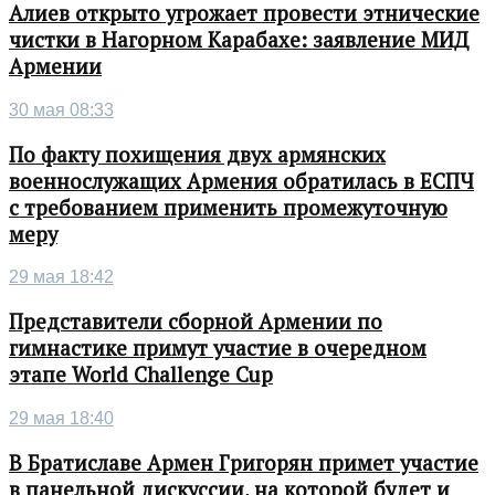
Алиев открыто угрожает провести этнические
чистки в Нагорном Карабахе: заявление МИД
Армении
30 мая 08:33
По факту похищения двух армянских
военнослужащих Армения обратилась в ЕСПЧ
с требованием применить промежуточную
меру
29 мая 18:42
Представители сборной Армении по
гимнастике примут участие в очередном
этапе World Challenge Cup
29 мая 18:40
В Братиславе Армен Григорян примет участие
в панельной дискуссии, на которой будет и