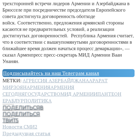
трехсторонней встречи лидеров Армении и Азербайджана в
Брюсселе при посредничестве председателя Европейского
совета достигнута договоренность оботходе
войск. Соответственно, предложения армянской стороны
касаются не предварительных условий, а реализации
достигнутых договоренностей. Республика Армения считает,
что в соответствии с вышеупомянутыми договоренностями в
ближайшее время должен начаться процесс демаркации», —
сказал Арменпресс пресс-секретарь МИД Армении Ваан
Унанян.
Подписывайтесь на наш Телеграм канал
МЕТКИ:
АГРЕССИЯ АЗЕРБАЙДЖАНА
АРАРАТ
МИРЗОЯН
АРМЕНИЯ
АРМЕНИЯ
СЕГОДНЯ
ГОСУДАРСТВО
МИД АРМЕНИИ
ПАНТЕОН
ЕРАБЛУР
ПОЛИТИКА
ПОДЕЛИТЬСЯ
8
ПОДЕЛИТЬСЯ
ТВИТ
5
Новости СМИ2
Предыдущая статья