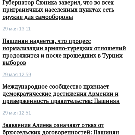
Губернатор Сюника заверил, что во всех
приграничных населенных пунктах есть
оружие для самообороны
29 мая 13:11
Пашинян надеется, что процесс
нормализации армяно-турецких отношений
продолжится и после прошедших в Турции
выборов
29 мая 12:59
Международное сообщество признает
демократические достижения Армении и
приверженность правительства: Пашинян
29 мая 12:51
Заявления Алиева означают отказ от
брюссельских договоренностей: Пашинян