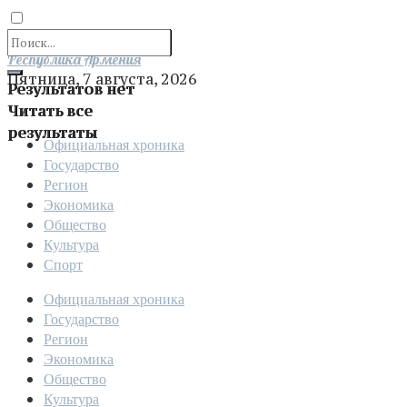
Отправить
Республика Армения
Пятница, 7 августа, 2026
Результатов нет
Читать все
результаты
Официальная хроника
Государство
Регион
Экономика
Общество
Культура
Спорт
Официальная хроника
Государство
Регион
Экономика
Общество
Культура