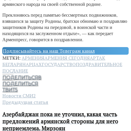
армянского народа на своей собственной родине.
Преклоняюсь перед памятью бессмертных подвижников,
взявшихся за защиту Родины, братски обнимаю и поздравляю
защитников Родины на передовой, в воинской части и
находящихся на заслуженном отдыхе», — как передает
Арменпресс, говорится в поздравлении.
Подписывайтесь на наш Телеграм канал
МЕТКИ:
АРМЕНИЯ
АРМЕНИЯ СЕГОДНЯ
АРТАК
БЕГЛАРЯН
АРЦАХ
ГОСУДАРСТВО
ПОЗДРАВИТЕЛЬНОЕ
ПОСЛАНИЕ
ПОДЕЛИТЬСЯ
8
ПОДЕЛИТЬСЯ
ТВИТ
5
Новости СМИ2
Предыдущая статья
Азербайджан пока не уточнил, какая часть
предложений армянской стороны для него
неприемлема. Мирзоян