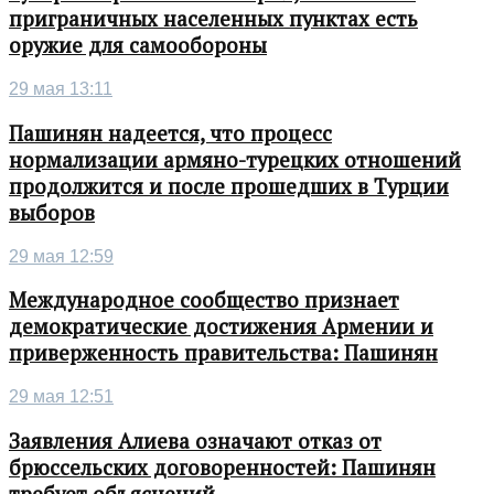
приграничных населенных пунктах есть
оружие для самообороны
29 мая 13:11
Пашинян надеется, что процесс
нормализации армяно-турецких отношений
продолжится и после прошедших в Турции
выборов
29 мая 12:59
Международное сообщество признает
демократические достижения Армении и
приверженность правительства: Пашинян
29 мая 12:51
Заявления Алиева означают отказ от
брюссельских договоренностей: Пашинян
требует объяснений