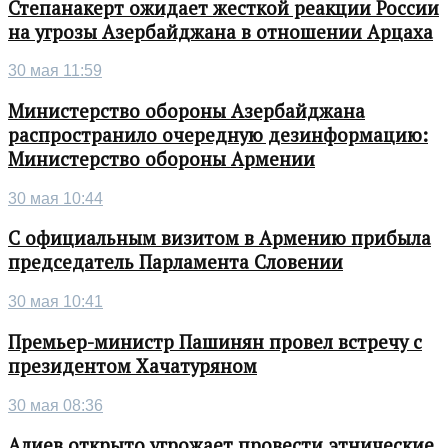
Степанакерт ожидает жесткой реакции России
на угрозы Азербайджана в отношении Арцаха
30 мая 11:59
Министерство обороны Азербайджана
распространило очередную дезинформацию:
Министерство обороны Армении
30 мая 10:44
С официальным визитом в Армению прибыла
председатель Парламента Словении
30 мая 10:41
Премьер-министр Пашинян провел встречу с
президентом Хачатуряном
30 мая 08:36
Алиев открыто угрожает провести этнические