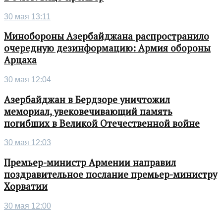
30 мая 13:11
Минобороны Азербайджана распространило
очередную дезинформацию: Армия обороны
Арцаха
30 мая 12:04
Азербайджан в Бердзоре уничтожил
мемориал, увековечивающий память
погибших в Великой Отечественной войне
30 мая 12:03
Премьер-министр Армении направил
поздравительное послание премьер-министру
Хорватии
30 мая 12:00