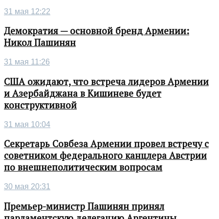
31 мая 12:22
Демократия — основной бренд Армении:
Никол Пашинян
31 мая 11:26
США ожидают, что встреча лидеров Армении
и Азербайджана в Кишиневе будет
конструктивной
31 мая 10:04
Секретарь Совбеза Армении провел встречу с
советником федерального канцлера Австрии
по внешнеполитическим вопросам
30 мая 20:31
Премьер-министр Пашинян принял
парламентскую делегацию Аргентины