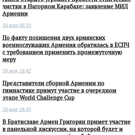
чистки в Нагорном Карабахе: заявление МИД
Армении
30 мая 08:33
По факту похищения двух армянских
военнослужащих Армения обратилась в ЕСПЧ
с требованием применить промежуточную
меру
29 мая 18:42
Представители сборной Армении по
гимнастике примут участие в очередном
этапе World Challenge Cup
29 мая 18:40
В Братиславе Армен Григорян примет участие
в панельной дискуссии, на которой будет и