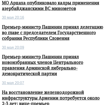
МО Арцаха опубликовало кадры применения
азербайджанскими ВС минометов
30 мая 20:16
Премьер-министр Пашинян принял делегацию
во главе с председателем Государственного
собрания Республики Словения
30 мая 20:09
Премьер-министр Пашинян принял
новоизбранных членов Центрального
правления Армянской либерально-
демократической партии
30 мая 20:07
На восстановление железнодорожной
инфраструктуры Армении потребуется около
2-3 лет: вице-премьер