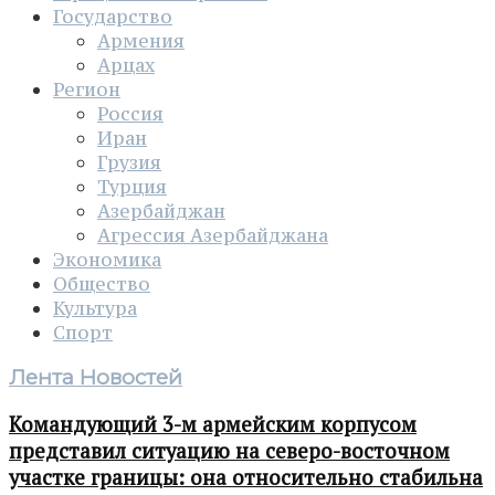
Государство
Армения
Арцах
Регион
Россия
Иран
Грузия
Турция
Азербайджан
Агрессия Азербайджана
Экономика
Общество
Культура
Спорт
Лента Новостей
Командующий 3-м армейским корпусом
представил ситуацию на северо-восточном
участке границы: она относительно стабильна