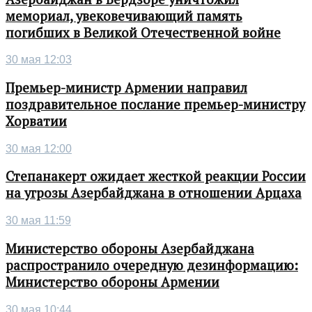
мемориал, увековечивающий память
погибших в Великой Отечественной войне
30 мая 12:03
Премьер-министр Армении направил
поздравительное послание премьер-министру
Хорватии
30 мая 12:00
Степанакерт ожидает жесткой реакции России
на угрозы Азербайджана в отношении Арцаха
30 мая 11:59
Министерство обороны Азербайджана
распространило очередную дезинформацию:
Министерство обороны Армении
30 мая 10:44