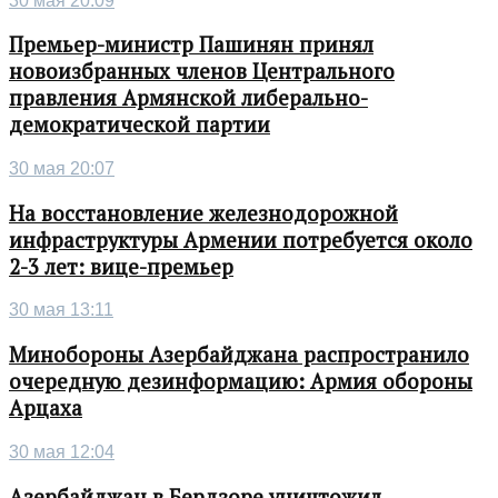
30 мая 20:09
Премьер-министр Пашинян принял
новоизбранных членов Центрального
правления Армянской либерально-
демократической партии
30 мая 20:07
На восстановление железнодорожной
инфраструктуры Армении потребуется около
2-3 лет: вице-премьер
30 мая 13:11
Минобороны Азербайджана распространило
очередную дезинформацию: Армия обороны
Арцаха
30 мая 12:04
Азербайджан в Бердзоре уничтожил