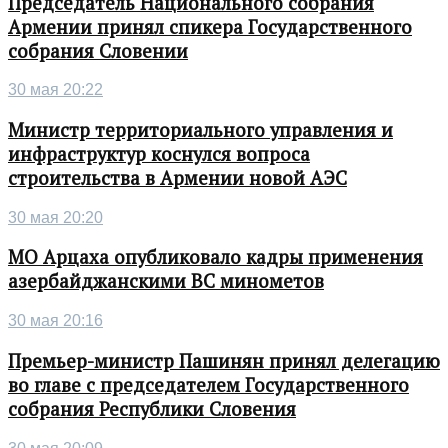
Председатель Национального собрания
Армении принял спикера Государственного
собрания Словении
30 мая 20:22
Министр территориального управления и
инфраструктур коснулся вопроса
строительства в Армении новой АЭС
30 мая 20:20
МО Арцаха опубликовало кадры применения
азербайджанскими ВС минометов
30 мая 20:16
Премьер-министр Пашинян принял делегацию
во главе с председателем Государственного
собрания Республики Словения