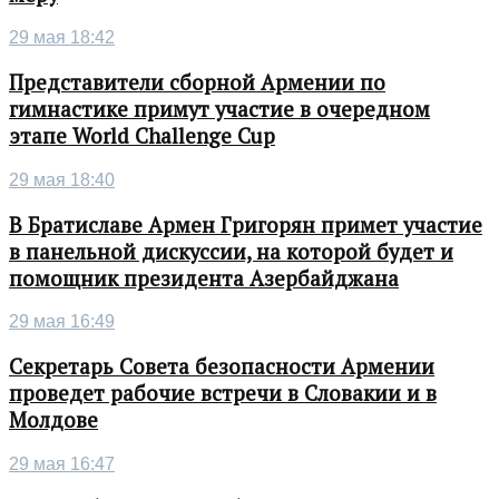
29 мая 18:42
Представители сборной Армении по
гимнастике примут участие в очередном
этапе World Challenge Cup
29 мая 18:40
В Братиславе Армен Григорян примет участие
в панельной дискуссии, на которой будет и
помощник президента Азербайджана
29 мая 16:49
Секретарь Совета безопасности Армении
проведет рабочие встречи в Словакии и в
Молдове
29 мая 16:47