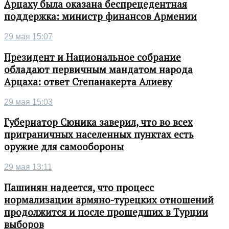
Арцаху была оказана беспрецедентная
поддержка: министр финансов Армении
29 мая 15:07
Президент и Национальное собрание
обладают первичным мандатом народа
Арцаха: ответ Степанакерта Алиеву
29 мая 15:03
Губернатор Сюника заверил, что во всех
приграничных населенных пунктах есть
оружие для самообороны
29 мая 13:11
Пашинян надеется, что процесс
нормализации армяно-турецких отношений
продолжится и после прошедших в Турции
выборов