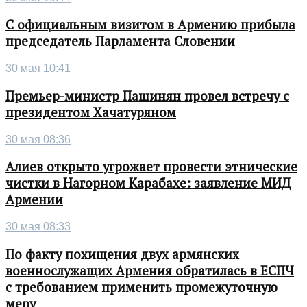
С официальным визитом в Армению прибыла
председатель Парламента Словении
30 мая 10:41
Премьер-министр Пашинян провел встречу с
президентом Хачатуряном
30 мая 08:36
Алиев открыто угрожает провести этнические
чистки в Нагорном Карабахе: заявление МИД
Армении
30 мая 08:33
По факту похищения двух армянских
военнослужащих Армения обратилась в ЕСПЧ
с требованием применить промежуточную
меру