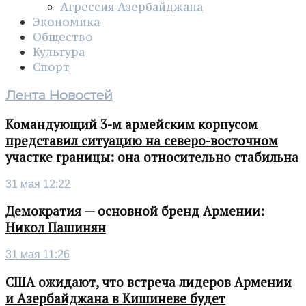
Агрессия Азербайджана
Экономика
Общество
Культура
Спорт
Лента Новостей
Командующий 3-м армейским корпусом
представил ситуацию на северо-восточном
участке границы: она относительно стабильна
31 мая 12:22
Демократия — основной бренд Армении:
Никол Пашинян
31 мая 11:26
США ожидают, что встреча лидеров Армении
и Азербайджана в Кишиневе будет