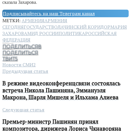
сказала Захарова.
Подписывайтесь на наш Телеграм канал
МЕТКИ:
АРМЕНИЯ
АРМЕНИЯ
СЕГОДНЯ
ГОСУДАРСТВО
ЛАЧИНСКИЙ КОРИДОР
МАРИЯ
ЗАХАРОВА
МИД РОССИИ
ПОЛИТИКА
РОССИЙСКАЯ
ФЕДЕРАЦИЯ
ПОДЕЛИТЬСЯ
8
ПОДЕЛИТЬСЯ
ТВИТ
5
Новости СМИ2
Предыдущая статья
В режиме видеоконференцсвязи состоялась
встреча Никола Пашиняна, Эммануэля
Макрона, Шарля Мишеля и Ильхама Алиева
Следующая статья
Премьер-министр Пашинян принял
композитора, дирижера Лориса Чкнаворяна