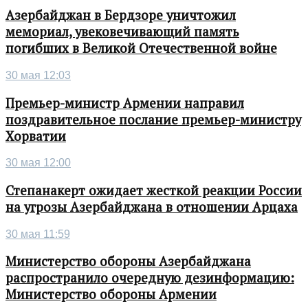
Азербайджан в Бердзоре уничтожил
мемориал, увековечивающий память
погибших в Великой Отечественной войне
30 мая 12:03
Премьер-министр Армении направил
поздравительное послание премьер-министру
Хорватии
30 мая 12:00
Степанакерт ожидает жесткой реакции России
на угрозы Азербайджана в отношении Арцаха
30 мая 11:59
Министерство обороны Азербайджана
распространило очередную дезинформацию:
Министерство обороны Армении