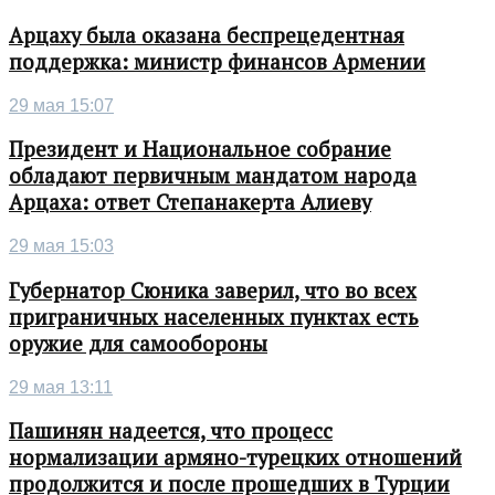
Арцаху была оказана беспрецедентная
поддержка: министр финансов Армении
29 мая 15:07
Президент и Национальное собрание
обладают первичным мандатом народа
Арцаха: ответ Степанакерта Алиеву
29 мая 15:03
Губернатор Сюника заверил, что во всех
приграничных населенных пунктах есть
оружие для самообороны
29 мая 13:11
Пашинян надеется, что процесс
нормализации армяно-турецких отношений
продолжится и после прошедших в Турции