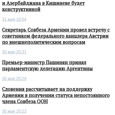
и Азербайджана в Кишиневе будет
конструктивной
31 мая 10:04
Секретарь Совбеза Армении провел встречу с
советником федерального канцлера Австрии
по внешнеполитическим вопросам
30 мая 20:31
Премьер-министр Пашинян принял
парламентскую делегацию Аргентины
30 мая 20:29
Словения рассчитывает на поддержку
Армении в получении статуса непостоянного
члена Совбеза ООН
30 мая 20:23