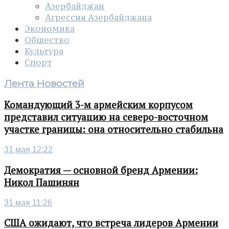
Азербайджан
Агрессия Азербайджана
Экономика
Общество
Культура
Спорт
Лента Новостей
Командующий 3-м армейским корпусом
представил ситуацию на северо-восточном
участке границы: она относительно стабильна
31 мая 12:22
Демократия — основной бренд Армении:
Никол Пашинян
31 мая 11:26
США ожидают, что встреча лидеров Армении