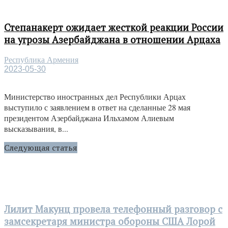
Степанакерт ожидает жесткой реакции России
на угрозы Азербайджана в отношении Арцаха
Республика Армения
2023-05-30
Министерство иностранных дел Республики Арцах
выступило с заявлением в ответ на сделанные 28 мая
президентом Азербайджана Ильхамом Алиевым
высказывания, в...
Следующая статья
Лилит Макунц провела телефонный разговор с
замсекретаря министра обороны США Лорой