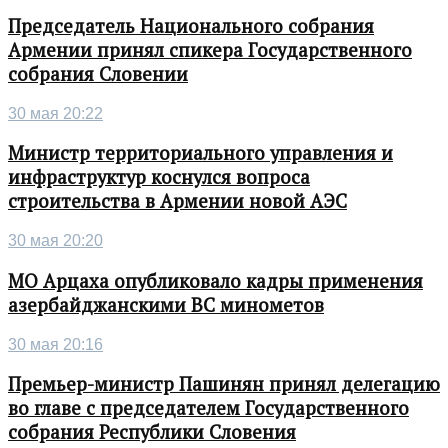
Председатель Национального собрания
Армении принял спикера Государственного
собрания Словении
30 мая 20:22
Министр территориального управления и
инфраструктур коснулся вопроса
строительства в Армении новой АЭС
30 мая 20:20
МО Арцаха опубликовало кадры применения
азербайджанскими ВС минометов
30 мая 20:16
Премьер-министр Пашинян принял делегацию
во главе с председателем Государственного
собрания Республики Словения