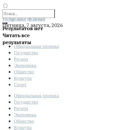
Отправить
Республика Армения
Пятница, 7 августа, 2026
Результатов нет
Читать все
результаты
Официальная хроника
Государство
Регион
Экономика
Общество
Культура
Спорт
Официальная хроника
Государство
Регион
Экономика
Общество
Культура