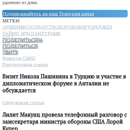
удаленно из дома.
Подписывайтесь на наш Телеграм канал
МЕТКИ:
АРМЕНИЯ
ГОСУДАРСТВО
КОРОНАВИРУС
РЕДЖЕП
ТАЙИП ЭРДОГАН
ТУРЦИЯ
ПОДЕЛИТЬСЯ
14
ПОДЕЛИТЬСЯ
ТВИТ
9
Новости СМИ2
Предыдущая статья
Визит Никола Пашиняна в Турцию и участие в
дипломатическом форуме в Анталии не
обсуждается
Следующая статья
Лилит Макунц провела телефонный разговор с
замсекретаря министра обороны США Лорой
Купер