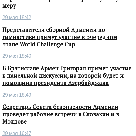
меру
29 мая 18:42
Представители сборной Армении по
гимнастике примут участие в очередном
этапе World Challenge Cup
29 мая 18:40
В Братиславе Армен Григорян примет участие
в панельной дискуссии, на которой будет и
помощник президента Азербайджана
29 мая 16:49
Секретарь Совета безопасности Армении
проведет рабочие встречи в Словакии и в
Молдове
29 мая 16:47