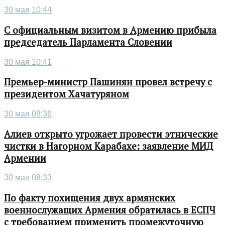
30 мая 10:44
С официальным визитом в Армению прибыла
председатель Парламента Словении
30 мая 10:41
Премьер-министр Пашинян провел встречу с
президентом Хачатуряном
30 мая 08:36
Алиев открыто угрожает провести этнические
чистки в Нагорном Карабахе: заявление МИД
Армении
30 мая 08:33
По факту похищения двух армянских
военнослужащих Армения обратилась в ЕСПЧ
с требованием применить промежуточную