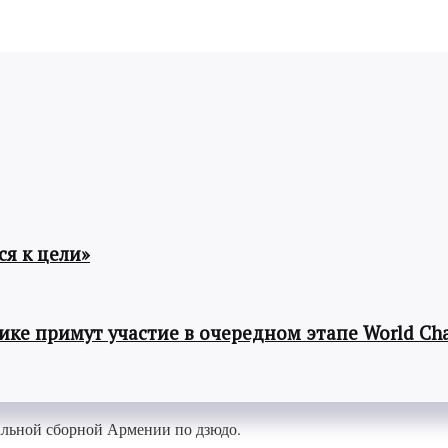
я к цели»
ке примут участие в очередном этапе World Cha
альной сборной Армении по дзюдо.