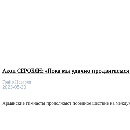
Акоп СЕРОБЯН: «Пока мы удачно продвигаемся 
Грайр Назарян
2023-05-30
Армянские гимнасты продолжают победное шествие на междунар