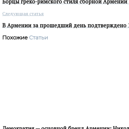
Борцы греко-римского стиля сборной Армении 
Следующая статья
В Армении за прошедший день подтверждено 1
Похожие
Статьи
Демократия — основной бренд Армении: Нико