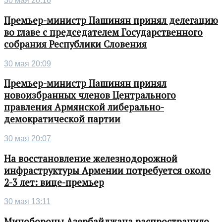
30 мая 20:16
Премьер-министр Пашинян принял делегацию
во главе с председателем Государственного
собрания Республики Словения
30 мая 20:09
Премьер-министр Пашинян принял
новоизбранных членов Центрального
правления Армянской либерально-
демократической партии
30 мая 20:07
На восстановление железнодорожной
инфраструктуры Армении потребуется около
2-3 лет: вице-премьер
30 мая 13:11
Минобороны Азербайджана распространило