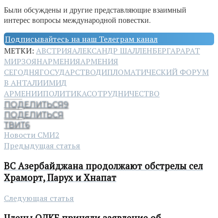
Были обсуждены и другие представляющие взаимный
интерес вопросы международной повестки.
Подписывайтесь на наш Телеграм канал
МЕТКИ:
АВСТРИЯ
АЛЕКСАНДР ШАЛЛЕНБЕРГ
АРАРАТ
МИРЗОЯН
АРМЕНИЯ
АРМЕНИЯ
СЕГОДНЯ
ГОСУДАРСТВО
ДИПЛОМАТИЧЕСКИЙ ФОРУМ
В АНТАЛИИ
МИД
АРМЕНИИ
ПОЛИТИКА
СОТРУДНИЧЕСТВО
ПОДЕЛИТЬСЯ
9
ПОДЕЛИТЬСЯ
ТВИТ
6
Новости СМИ2
Предыдущая статья
ВС Азербайджана продолжают обстрелы сел
Храморт, Парух и Хнапат
Следующая статья