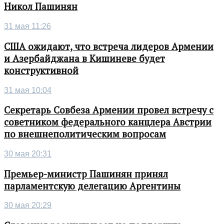
Никол Пашинян
31 мая 11:26
США ожидают, что встреча лидеров Армении
и Азербайджана в Кишиневе будет
конструктивной
31 мая 10:04
Секретарь Совбеза Армении провел встречу с
советником федерального канцлера Австрии
по внешнеполитическим вопросам
30 мая 20:31
Премьер-министр Пашинян принял
парламентскую делегацию Аргентины
30 мая 20:29