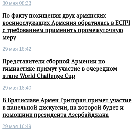
30 мая 08:33
По факту похищения двух армянских
военнослужащих Армения обратилась в ЕСПЧ
с требованием применить промежуточную
меру
29 мая 18:42
Представители сборной Армении по
гимнастике примут участие в очередном
этапе World Challenge Cup
29 мая 18:40
В Братиславе Армен Григорян примет участие
в панельной дискуссии, на которой будет и
помощник президента Азербайджана
29 мая 16:49