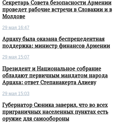
Секретарь Совета безопасности Армении
проведет рабочие встречи в Словакии и в
Молдове
29 мая 16:47
Арцаху была оказана беспрецедентная
поддержка: министр финансов Армении
29 мая 15:07
Президент и Национальное собрание
обладают первичным мандатом народа
Арцаха: ответ Степанакерта Алиеву
29 мая 15:03
Губернатор Сюника заверил, что во всех
приграничных населенных пунктах есть
оружие для самообороны