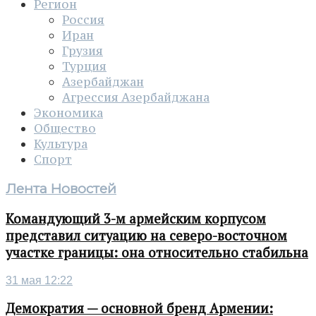
Регион
Россия
Иран
Грузия
Турция
Азербайджан
Агрессия Азербайджана
Экономика
Общество
Культура
Спорт
Лента Новостей
Командующий 3-м армейским корпусом
представил ситуацию на северо-восточном
участке границы: она относительно стабильна
31 мая 12:22
Демократия — основной бренд Армении: