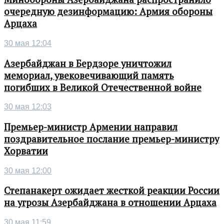
очередную дезинформацию: Армия обороны
Арцаха
30 мая 12:04
Азербайджан в Бердзоре уничтожил
мемориал, увековечивающий память
погибших в Великой Отечественной войне
30 мая 12:03
Премьер-министр Армении направил
поздравительное послание премьер-министру
Хорватии
30 мая 12:00
Степанакерт ожидает жесткой реакции России
на угрозы Азербайджана в отношении Арцаха
30 мая 11:59