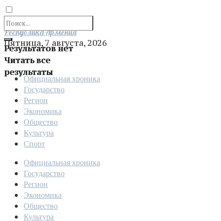
Отправить
Республика Армения
Пятница, 7 августа, 2026
Результатов нет
Читать все
результаты
Официальная хроника
Государство
Регион
Экономика
Общество
Культура
Спорт
Официальная хроника
Государство
Регион
Экономика
Общество
Культура