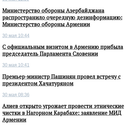
Министерство обороны Азербайджана
распространило очередную дезинформацию:
Министерство обороны Армении
30 мая 10:44
С официальным визитом в Армению прибыла
председатель Парламента Словении
30 мая 10:41
Премьер-министр Пашинян провел встречу с
президентом Хачатуряном
30 мая 08:36
Алиев открыто угрожает провести этнические
чистки в Нагорном Карабахе: заявление МИД
Армении