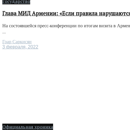
Государство
Глава МИД Армении: «Если правила нарушаются 
На состоявшейся пресс-конференции по итогам визита в Арм
...
Гоар Саркисян
3 февраля, 2022
Официальная хроника