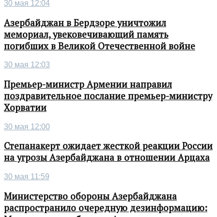
30 мая 12:04
Азербайджан в Бердзоре уничтожил
мемориал, увековечивающий память
погибших в Великой Отечественной войне
30 мая 12:03
Премьер-министр Армении направил
поздравительное послание премьер-министру
Хорватии
30 мая 12:00
Степанакерт ожидает жесткой реакции России
на угрозы Азербайджана в отношении Арцаха
30 мая 11:59
Министерство обороны Азербайджана
распространило очередную дезинформацию: