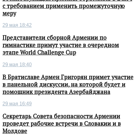
с требованием применить промежуточную
меру
29 мая 18:42
Представители сборной Армении по
гимнастике примут участие в очередном
этапе World Challenge Cup
29 мая 18:40
В Братиславе Армен Григорян примет участие
в панельной дискуссии, на которой будет и
помощник президента Азербайджана
29 мая 16:49
Секретарь Совета безопасности Армении
проведет рабочие встречи в Словакии и в
Молдове