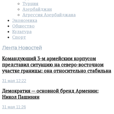
Турция
Азербайджан
Агрессия Азербайджана
Экономика
Общество
Культура
Спорт
Лента Новостей
Командующий 3-м армейским корпусом
представил ситуацию на северо-восточном
участке границы: она относительно стабильна
31 мая 12:22
Демократия — основной бренд Армении:
Никол Пашинян
31 мая 11:26