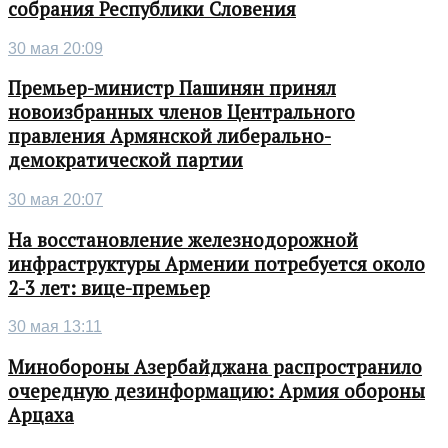
собрания Республики Словения
30 мая 20:09
Премьер-министр Пашинян принял
новоизбранных членов Центрального
правления Армянской либерально-
демократической партии
30 мая 20:07
На восстановление железнодорожной
инфраструктуры Армении потребуется около
2-3 лет: вице-премьер
30 мая 13:11
Минобороны Азербайджана распространило
очередную дезинформацию: Армия обороны
Арцаха