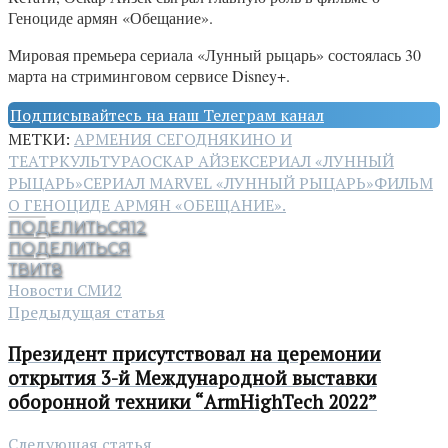
Геноциде армян «Обещание».
Мировая премьера сериала «Лунный рыцарь» состоялась 30
марта на стриминговом сервисе Disney+.
Подписывайтесь на наш Телеграм канал
МЕТКИ:
АРМЕНИЯ СЕГОДНЯ
КИНО И
ТЕАТР
КУЛЬТУРА
ОСКАР АЙЗЕК
СЕРИАЛ «ЛУННЫЙ
РЫЦАРЬ»
СЕРИАЛ MARVEL «ЛУННЫЙ РЫЦАРЬ»
ФИЛЬМ
О ГЕНОЦИДЕ АРМЯН «ОБЕЩАНИЕ».
ПОДЕЛИТЬСЯ
12
ПОДЕЛИТЬСЯ
ТВИТ
8
Новости СМИ2
Предыдущая статья
Президент присутствовал на церемонии
открытия 3-й Международной выставки
оборонной техники “ArmHighTech 2022”
Следующая статья