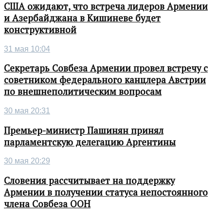
США ожидают, что встреча лидеров Армении
и Азербайджана в Кишиневе будет
конструктивной
31 мая 10:04
Секретарь Совбеза Армении провел встречу с
советником федерального канцлера Австрии
по внешнеполитическим вопросам
30 мая 20:31
Премьер-министр Пашинян принял
парламентскую делегацию Аргентины
30 мая 20:29
Словения рассчитывает на поддержку
Армении в получении статуса непостоянного
члена Совбеза ООН