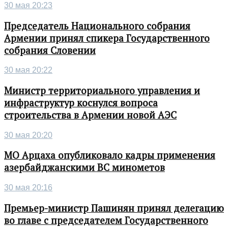
30 мая 20:23
Председатель Национального собрания
Армении принял спикера Государственного
собрания Словении
30 мая 20:22
Министр территориального управления и
инфраструктур коснулся вопроса
строительства в Армении новой АЭС
30 мая 20:20
МО Арцаха опубликовало кадры применения
азербайджанскими ВС минометов
30 мая 20:16
Премьер-министр Пашинян принял делегацию
во главе с председателем Государственного