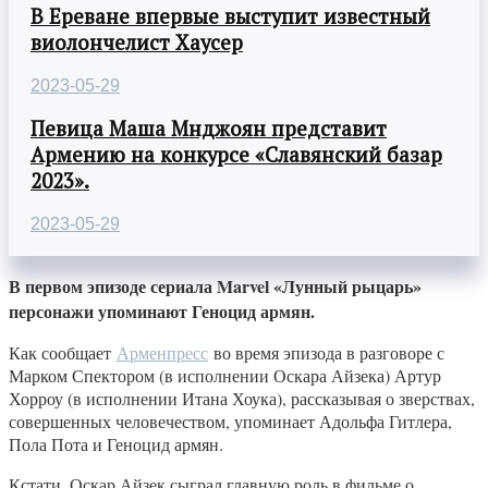
В Ереване впервые выступит известный
виолончелист Хаусер
2023-05-29
Певица Маша Мнджоян представит
Армению на конкурсе «Славянский базар
2023».
2023-05-29
В первом эпизоде сериала Marvel «Лунный рыцарь»
персонажи упоминают Геноцид армян.
Как сообщает
Арменпресс
во время эпизода в разговоре с
Марком Спектором (в исполнении Оскара Айзека) Артур
Хорроу (в исполнении Итана Хоука), рассказывая о зверствах,
совершенных человечеством, упоминает Адольфа Гитлера,
Пола Пота и Геноцид армян.
Кстати, Оскар Айзек сыграл главную роль в фильме о