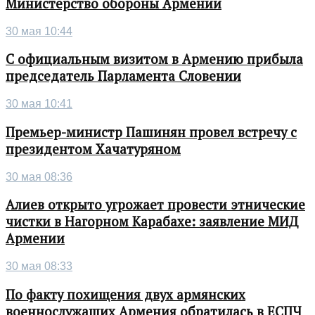
Министерство обороны Армении
30 мая 10:44
С официальным визитом в Армению прибыла
председатель Парламента Словении
30 мая 10:41
Премьер-министр Пашинян провел встречу с
президентом Хачатуряном
30 мая 08:36
Алиев открыто угрожает провести этнические
чистки в Нагорном Карабахе: заявление МИД
Армении
30 мая 08:33
По факту похищения двух армянских
военнослужащих Армения обратилась в ЕСПЧ