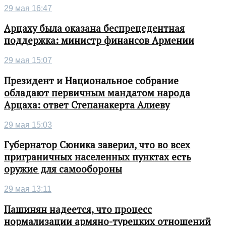
29 мая 16:47
Арцаху была оказана беспрецедентная
поддержка: министр финансов Армении
29 мая 15:07
Президент и Национальное собрание
обладают первичным мандатом народа
Арцаха: ответ Степанакерта Алиеву
29 мая 15:03
Губернатор Сюника заверил, что во всех
приграничных населенных пунктах есть
оружие для самообороны
29 мая 13:11
Пашинян надеется, что процесс
нормализации армяно-турецких отношений