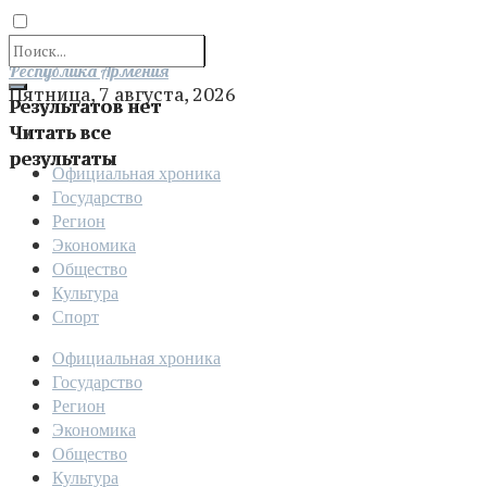
Отправить
Республика Армения
Пятница, 7 августа, 2026
Результатов нет
Читать все
результаты
Официальная хроника
Государство
Регион
Экономика
Общество
Культура
Спорт
Официальная хроника
Государство
Регион
Экономика
Общество
Культура