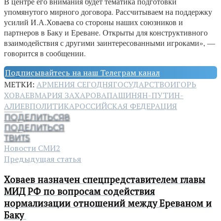
В центре его внимания будет тематика подготовки
упомянутого мирного договора. Рассчитываем на поддержку
усилий И.А.Ховаева со стороны наших союзников и
партнеров в Баку и Ереване. Открыты для конструктивного
взаимодействия с другими заинтересованными игроками», —
говорится в сообщении.
Подписывайтесь на наш Телеграм канал
МЕТКИ:
АРМЕНИЯ СЕГОДНЯ
ГОСУДАРСТВО
ИГОРЬ
ХОВАЕВ
МАРИЯ ЗАХАРОВА
ПАШИНЯН-ПУТИН-
АЛИЕВ
ПОЛИТИКА
РОССИЙСКАЯ ФЕДЕРАЦИЯ
ПОДЕЛИТЬСЯ
8
ПОДЕЛИТЬСЯ
ТВИТ
5
Новости СМИ2
Предыдущая статья
Ховаев назначен спецпредставителем главы
МИД РФ по вопросам содействия
нормализации отношений между Ереваном и
Баку