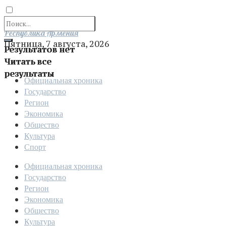
Отправить
Республика Армения
Пятница, 7 августа, 2026
Результатов нет
Читать все
результаты
Официальная хроника
Государство
Регион
Экономика
Общество
Культура
Спорт
Официальная хроника
Государство
Регион
Экономика
Общество
Культура