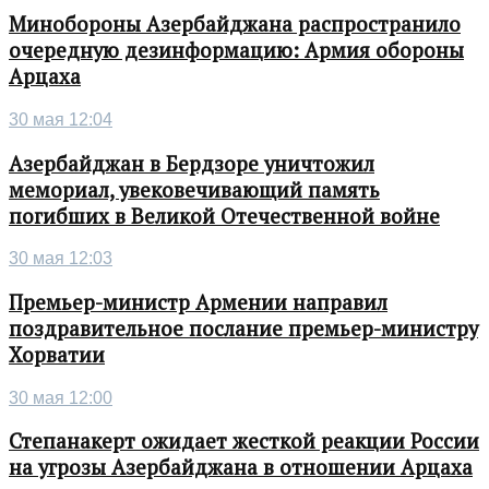
Минобороны Азербайджана распространило
очередную дезинформацию: Армия обороны
Арцаха
30 мая 12:04
Азербайджан в Бердзоре уничтожил
мемориал, увековечивающий память
погибших в Великой Отечественной войне
30 мая 12:03
Премьер-министр Армении направил
поздравительное послание премьер-министру
Хорватии
30 мая 12:00
Степанакерт ожидает жесткой реакции России
на угрозы Азербайджана в отношении Арцаха