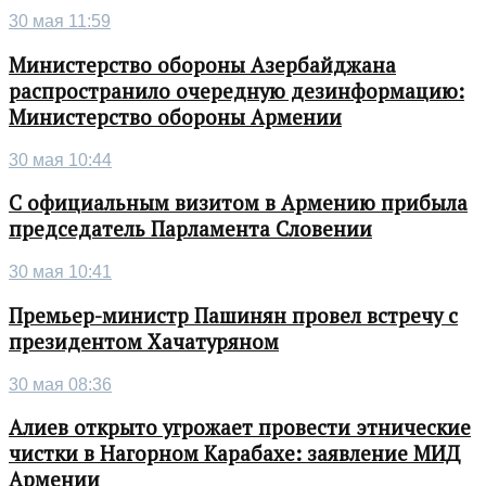
30 мая 11:59
Министерство обороны Азербайджана
распространило очередную дезинформацию:
Министерство обороны Армении
30 мая 10:44
С официальным визитом в Армению прибыла
председатель Парламента Словении
30 мая 10:41
Премьер-министр Пашинян провел встречу с
президентом Хачатуряном
30 мая 08:36
Алиев открыто угрожает провести этнические
чистки в Нагорном Карабахе: заявление МИД
Армении