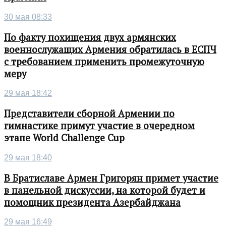
30 мая 08:33
По факту похищения двух армянских
военнослужащих Армения обратилась в ЕСПЧ
с требованием применить промежуточную
меру
29 мая 18:42
Представители сборной Армении по
гимнастике примут участие в очередном
этапе World Challenge Cup
29 мая 18:40
В Братиславе Армен Григорян примет участие
в панельной дискуссии, на которой будет и
помощник президента Азербайджана
29 мая 16:49