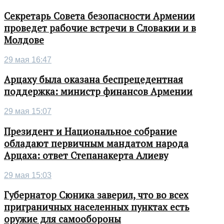
Секретарь Совета безопасности Армении
проведет рабочие встречи в Словакии и в
Молдове
29 мая 16:47
Арцаху была оказана беспрецедентная
поддержка: министр финансов Армении
29 мая 15:07
Президент и Национальное собрание
обладают первичным мандатом народа
Арцаха: ответ Степанакерта Алиеву
29 мая 15:03
Губернатор Сюника заверил, что во всех
приграничных населенных пунктах есть
оружие для самообороны