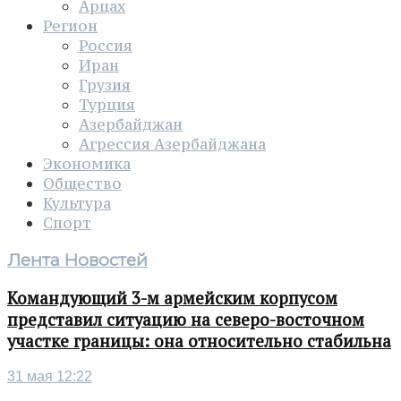
Арцах
Регион
Россия
Иран
Грузия
Турция
Азербайджан
Агрессия Азербайджана
Экономика
Общество
Культура
Спорт
Лента Новостей
Командующий 3-м армейским корпусом
представил ситуацию на северо-восточном
участке границы: она относительно стабильна
31 мая 12:22